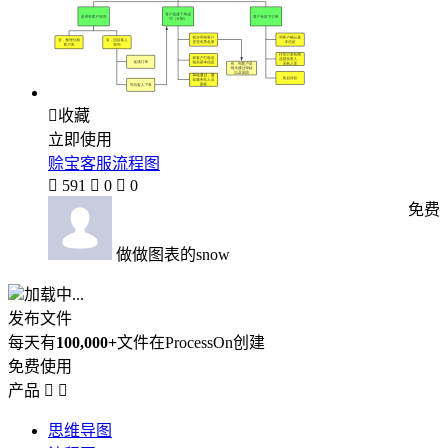

收藏
立即使用
赊宝客服流程图

591

0

0
免费
做做图表的snow
加载中...
发布文件
每天有
100,000+
文件在ProcessOn创建
免费使用
产品


思维导图