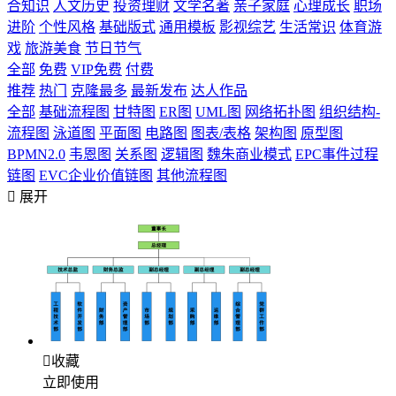
合知识
人文历史
投资理财
文学名著
亲子家庭
心理成长
职场
进阶
个性风格
基础版式
通用模板
影视综艺
生活常识
体育游
戏
旅游美食
节日节气
全部
免费
VIP免费
付费
推荐
热门
克隆最多
最新发布
达人作品
全部
基础流程图
甘特图
ER图
UML图
网络拓扑图
组织结构-
流程图
泳道图
平面图
电路图
图表/表格
架构图
原型图
BPMN2.0
韦恩图
关系图
逻辑图
魏朱商业模式
EPC事件过程
链图
EVC企业价值链图
其他流程图

展开

收藏
立即使用