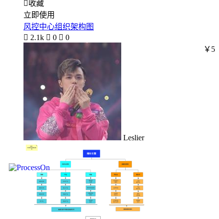

收藏
立即使用
风控中心组织架构图

2.1k

0

0
￥5
Leslier