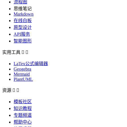
流程图
思维笔记
Markdown
在线白板
原型设计
API服务
智能图形
实用工具


LaTex公式编辑器
Geogebra
Mermaid
PlantUML
资源


模板社区
知识教程
专题频道
帮助中心