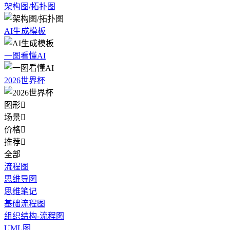
架构图/拓扑图
AI生成模板
一图看懂AI
2026世界杯
图形

场景

价格

推荐

全部
流程图
思维导图
思维笔记
基础流程图
组织结构-流程图
UML图