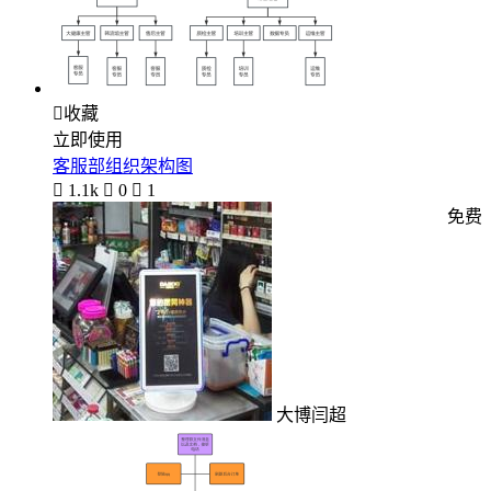

收藏
立即使用
客服部组织架构图

1.1k

0

1
免费
大博闫超