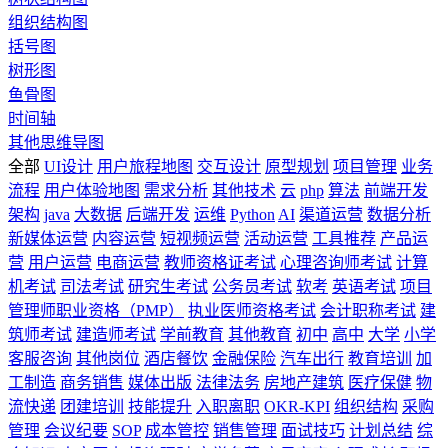
组织结构图
括号图
树形图
鱼骨图
时间轴
其他思维导图
全部
UI设计
用户旅程地图
交互设计
原型规划
项目管理
业务
流程
用户体验地图
需求分析
其他技术
云
php
算法
前端开发
架构
java
大数据
后端开发
运维
Python
AI
渠道运营
数据分析
新媒体运营
内容运营
短视频运营
活动运营
工具推荐
产品运
营
用户运营
电商运营
教师资格证考试
心理咨询师考试
计算
机考试
司法考试
研究生考试
公务员考试
软考
英语考试
项目
管理师职业资格（PMP）
执业医师资格考试
会计职称考试
建
筑师考试
建造师考试
学前教育
其他教育
初中
高中
大学
小学
客服咨询
其他岗位
酒店餐饮
金融保险
汽车出行
教育培训
加
工制造
商务销售
媒体出版
法律法务
房地产建筑
医疗保健
物
流快递
团建培训
技能提升
入职离职
OKR-KPI
组织结构
采购
管理
会议纪要
SOP
成本管控
销售管理
面试技巧
计划总结
综