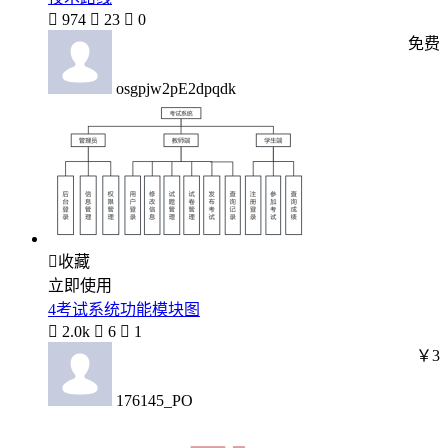

974

23

0
免费
osgpjw2pE2dpqdk

收藏
立即使用
4考试系统功能模块图

2.0k

6

1
￥3
176145_PO