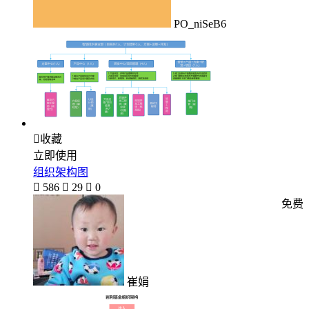
PO_niSeB6

收藏
立即使用
组织架构图

586

29

0
免费
崔娟