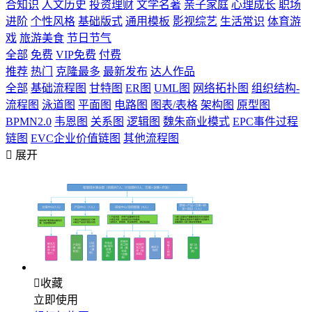
合知识
人文历史
投资理财
文学名著
亲子家庭
心理成长
职场
进阶
个性风格
基础版式
通用模板
影视综艺
生活常识
体育游
戏
旅游美食
节日节气
全部
免费
VIP免费
付费
推荐
热门
克隆最多
最新发布
达人作品
全部
基础流程图
甘特图
ER图
UML图
网络拓扑图
组织结构-
流程图
泳道图
平面图
电路图
图表/表格
架构图
原型图
BPMN2.0
韦恩图
关系图
逻辑图
魏朱商业模式
EPC事件过程
链图
EVC企业价值链图
其他流程图

展开

收藏
立即使用