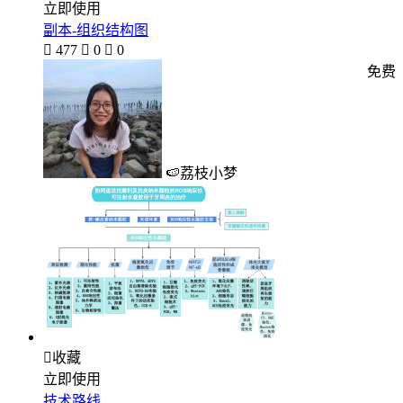
立即使用
副本-组织结构图

477

0

0
免费
🍉荔枝小梦

收藏
立即使用
技术路线