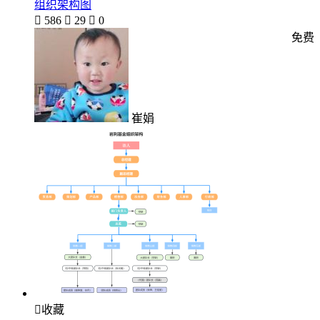
组织架构图

586

29

0
免费
崔娟

收藏