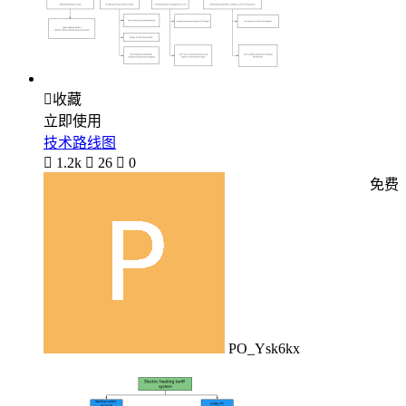

收藏
立即使用
技术路线图

1.2k

26

0
免费
PO_Ysk6kx