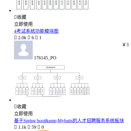

收藏
立即使用
4考试系统功能模块图

2.0k

6

1
￥3
176145_PO

收藏
立即使用
基于Spring boot&amp;Mybatis的人才招聘服务系统板块

1.1k

59

0