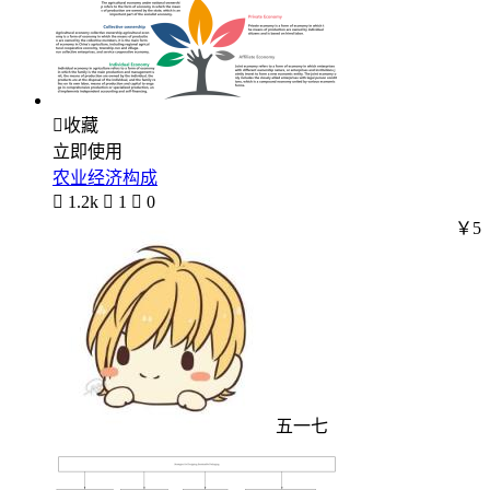

收藏
立即使用
农业经济构成

1.2k

1

0
￥5
五一七