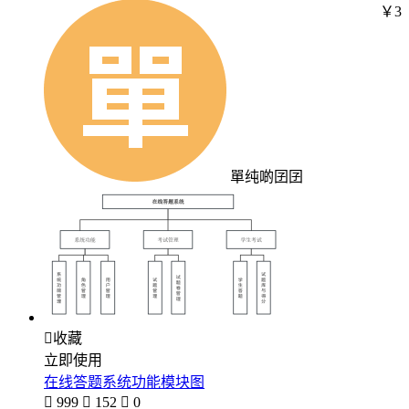
￥3
單纯啲囝囝

收藏
立即使用
在线答题系统功能模块图

999

152

0