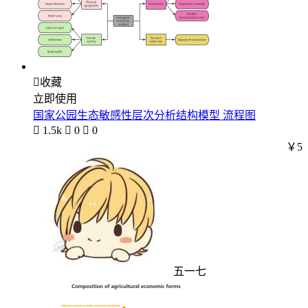

收藏
立即使用
国家公园生态敏感性层次分析结构模型 流程图

1.5k

0

0
￥5
五一七