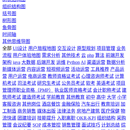
组织结构图
括号图
树形图
鱼骨图
时间轴
其他思维导图
全部
UI设计
用户旅程地图
交互设计
原型规划
项目管理
业务
流程
用户体验地图
需求分析
其他技术
云
php
算法
前端开发
架构
java
大数据
后端开发
运维
Python
AI
渠道运营
数据分析
新媒体运营
内容运营
短视频运营
活动运营
工具推荐
产品运
营
用户运营
电商运营
教师资格证考试
心理咨询师考试
计算
机考试
司法考试
研究生考试
公务员考试
软考
英语考试
项目
管理师职业资格（PMP）
执业医师资格考试
会计职称考试
建
筑师考试
建造师考试
学前教育
其他教育
初中
高中
大学
小学
客服咨询
其他岗位
酒店餐饮
金融保险
汽车出行
教育培训
加
工制造
商务销售
媒体出版
法律法务
房地产建筑
医疗保健
物
流快递
团建培训
技能提升
入职离职
OKR-KPI
组织结构
采购
管理
会议纪要
SOP
成本管控
销售管理
面试技巧
计划总结
综