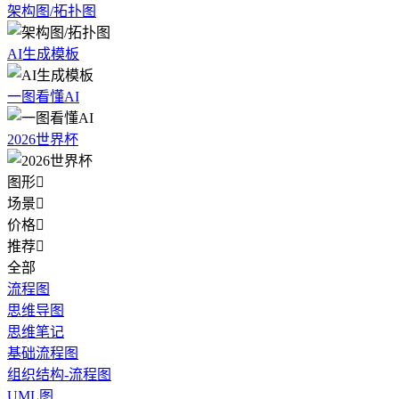
架构图/拓扑图
AI生成模板
一图看懂AI
2026世界杯
图形

场景

价格

推荐

全部
流程图
思维导图
思维笔记
基础流程图
组织结构-流程图
UML图