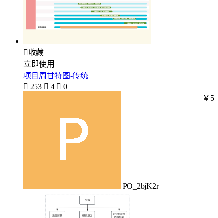

收藏
立即使用
项目周甘特图-传统

253

4

0
￥5
PO_2bjK2r