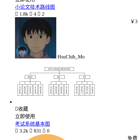
小论文技术路线图

1.8k

4

2
￥3
HsuChih_Mo

收藏
立即使用
考试系统基本图

3.2k

831

0
免费