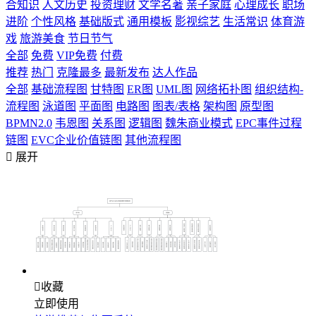
合知识
人文历史
投资理财
文学名著
亲子家庭
心理成长
职场
进阶
个性风格
基础版式
通用模板
影视综艺
生活常识
体育游
戏
旅游美食
节日节气
全部
免费
VIP免费
付费
推荐
热门
克隆最多
最新发布
达人作品
全部
基础流程图
甘特图
ER图
UML图
网络拓扑图
组织结构-
流程图
泳道图
平面图
电路图
图表/表格
架构图
原型图
BPMN2.0
韦恩图
关系图
逻辑图
魏朱商业模式
EPC事件过程
链图
EVC企业价值链图
其他流程图

展开

收藏
立即使用