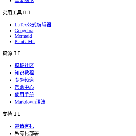
智能图形
实用工具


LaTex公式编辑器
Geogebra
Mermaid
PlantUML
资源


模板社区
知识教程
专题频道
帮助中心
使用手册
Markdown语法
支持


邀请有礼
私有化部署