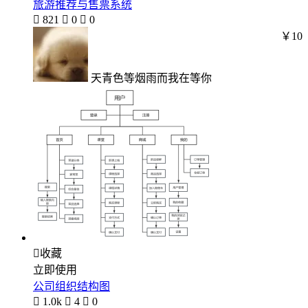
旅游推荐与售票系统

821

0

0
￥10
天青色等烟雨而我在等你

收藏
立即使用
公司组织结构图

1.0k

4

0