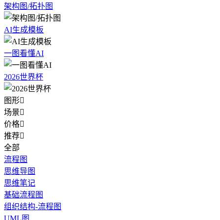
架构图/拓扑图
AI生成模板
一图看懂AI
2026世界杯
图形

场景

价格

推荐

全部
流程图
思维导图
思维笔记
基础流程图
组织结构-流程图
UML图