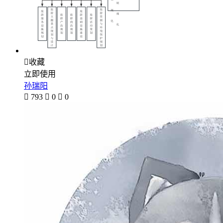

收藏
立即使用
孙瑞阳

793

0

0