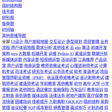
组织结构图
括号图
树形图
鱼骨图
时间轴
其他思维导图
全部
UI设计
用户旅程地图
交互设计
原型规划
项目管理
业务
流程
用户体验地图
需求分析
其他技术
云
php
算法
前端开发
架构
java
大数据
后端开发
运维
Python
AI
渠道运营
数据分析
新媒体运营
内容运营
短视频运营
活动运营
工具推荐
产品运
营
用户运营
电商运营
教师资格证考试
心理咨询师考试
计算
机考试
司法考试
研究生考试
公务员考试
软考
英语考试
项目
管理师职业资格（PMP）
执业医师资格考试
会计职称考试
建
筑师考试
建造师考试
学前教育
其他教育
初中
高中
大学
小学
客服咨询
其他岗位
酒店餐饮
金融保险
汽车出行
教育培训
加
工制造
商务销售
媒体出版
法律法务
房地产建筑
医疗保健
物
流快递
团建培训
技能提升
入职离职
OKR-KPI
组织结构
采购
管理
会议纪要
SOP
成本管控
销售管理
面试技巧
计划总结
综