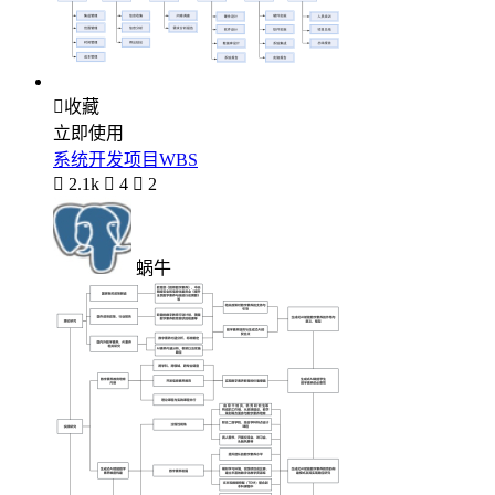

收藏
立即使用
系统开发项目WBS

2.1k

4

2
蜗牛