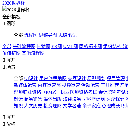
2026世界杯
全部模板

图形
全部
流程图
思维导图
思维笔记
全部
基础流程图
甘特图
ER图
UML图
网络拓扑图
组织结构-
价值链图
其他流程图

展开

场景
全部
UI设计
用户旅程地图
交互设计
原型规划
项目管理
新媒体运营
内容运营
短视频运营
活动运营
工具推荐
产
理师职业资格（PMP）
执业医师资格考试
会计职称考试
制造
商务销售
媒体出版
法律法务
房地产建筑
医疗保健
知识
人文历史
投资理财
文学名著
亲子家庭
心理成长
职

展开

价格