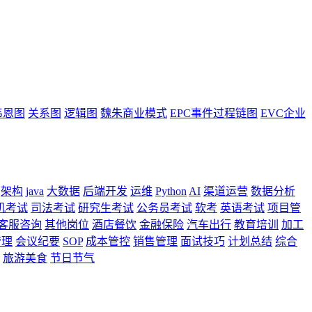
韦恩图
关系图
逻辑图
魏朱商业模式
EPC事件过程链图
EVC企业
架构
java
大数据
后端开发
运维
Python
AI
渠道运营
数据分析
机考试
司法考试
研究生考试
公务员考试
软考
英语考试
项目管
客服咨询
其他岗位
酒店餐饮
金融保险
汽车出行
教育培训
加工
管理
会议纪要
SOP
成本管控
销售管理
面试技巧
计划总结
综合
旅游美食
节日节气