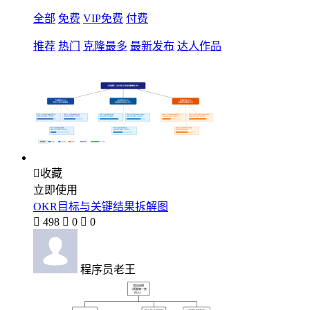
全部
免费
VIP免费
付费
推荐
热门
克隆最多
最新发布
达人作品

收藏
立即使用
OKR目标与关键结果拆解图

498

0

0
程序员老王