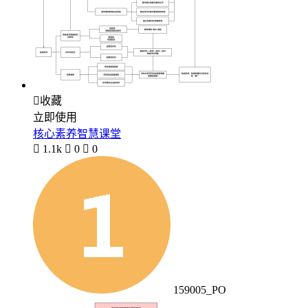

收藏
立即使用
核心素养智慧课堂

1.1k

0

0
159005_PO