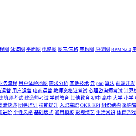
流程图
泳道图
平面图
电路图
图表/表格
架构图
原型图
BPMN2.0
业务流程
用户体验地图
需求分析
其他技术
云
php
算法
前端开发
品运营
用户运营
电商运营
教师资格证考试
心理咨询师考试
计算
建筑师考试
建造师考试
学前教育
其他教育
初中
高中
大学
小学
物流快递
团建培训
技能提升
入职离职
OKR-KPI
组织结构
采购
场进阶
个性风格
基础版式
通用模板
影视综艺
生活常识
体育游戏