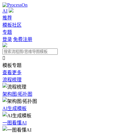
AI
推荐
模板社区
专题
登录
免费注册

模板专题
查看更多
流程梳理
架构图/拓扑图
AI生成模板
一图看懂AI