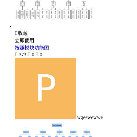

收藏
立即使用
按照模块功能图

373

0

0
wqeewewwe