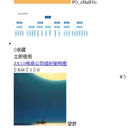
PO_zMaBVo

收藏
立即使用
ZX1.0电商公司组织架构图

834

1

0
￥5
望舒