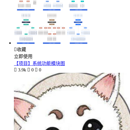

收藏
立即使用
【项目】系统功能模块图

3.9k

0

0