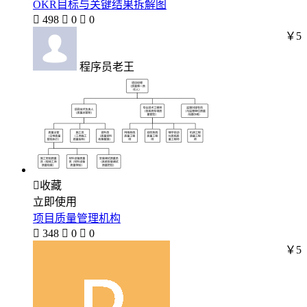
OKR目标与关键结果拆解图

498

0

0
￥5
程序员老王

收藏
立即使用
项目质量管理机构

348

0

0
￥5