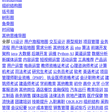
组织结构图
括号图
树形图
鱼骨图
时间轴
其他思维导图
全部
UI设计
用户旅程地图
交互设计
原型规划
项目管理
业务
流程
用户体验地图
需求分析
其他技术
云
php
算法
前端开发
架构
java
大数据
后端开发
运维
Python
AI
渠道运营
数据分析
新媒体运营
内容运营
短视频运营
活动运营
工具推荐
产品运
营
用户运营
电商运营
教师资格证考试
心理咨询师考试
计算
机考试
司法考试
研究生考试
公务员考试
软考
英语考试
项目
管理师职业资格（PMP）
执业医师资格考试
会计职称考试
建
筑师考试
建造师考试
学前教育
其他教育
初中
高中
大学
小学
客服咨询
其他岗位
酒店餐饮
金融保险
汽车出行
教育培训
加
工制造
商务销售
媒体出版
法律法务
房地产建筑
医疗保健
物
流快递
团建培训
技能提升
入职离职
OKR-KPI
组织结构
采购
管理
会议纪要
SOP
成本管控
销售管理
面试技巧
计划总结
综