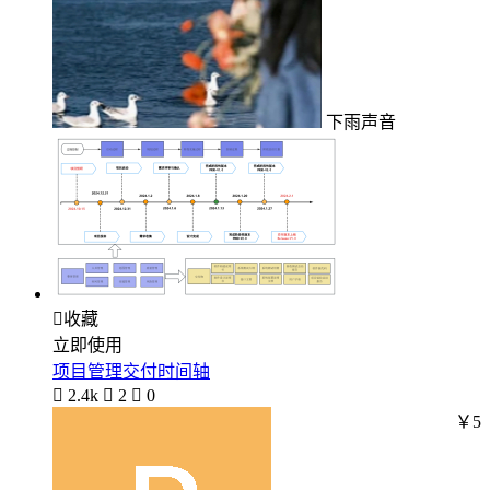
下雨声音

收藏
立即使用
项目管理交付时间轴

2.4k

2

0
￥5