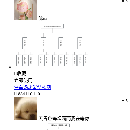
￥5
优na

收藏
立即使用
停车场功能结构图

884

0

0
￥5
天青色等烟雨而我在等你