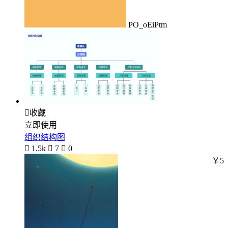
PO_oEiPtm

收藏
立即使用
组织结构图

1.5k

7

0
￥5