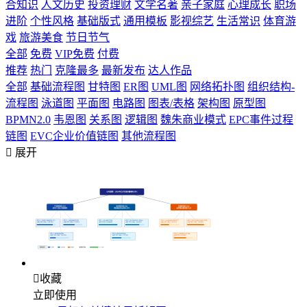
合知识
人文历史
投资理财
文学名著
亲子家庭
心理成长
职场
进阶
个性风格
基础版式
通用模板
影视综艺
生活常识
体育游
戏
旅游美食
节日节气
全部
免费
VIP免费
付费
推荐
热门
克隆最多
最新发布
达人作品
全部
基础流程图
甘特图
ER图
UML图
网络拓扑图
组织结构-
流程图
泳道图
平面图
电路图
图表/表格
架构图
原型图
BPMN2.0
韦恩图
关系图
逻辑图
魏朱商业模式
EPC事件过程
链图
EVC企业价值链图
其他流程图

展开

收藏
立即使用