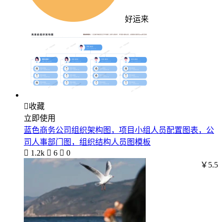
好运来

收藏
立即使用
蓝色商务公司组织架构图，项目小组人员配置图表，公
司人事部门图，组织结构人员图模板

1.2k

6

0
￥5.5