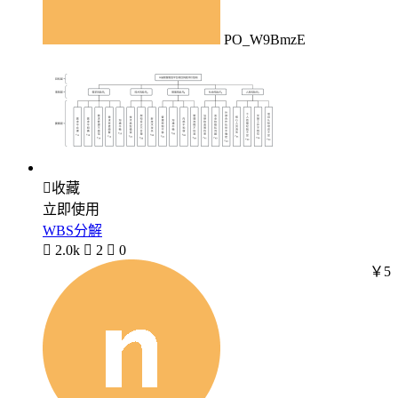
PO_W9BmzE

收藏
立即使用
WBS分解

2.0k

2

0
￥5