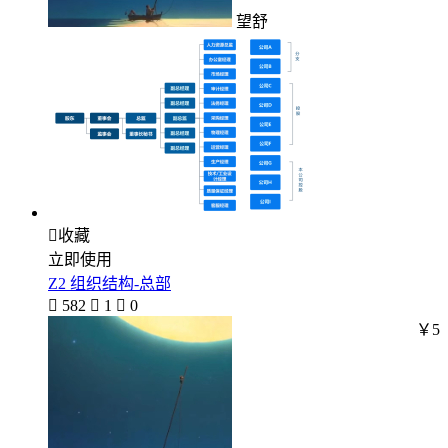
望舒

收藏
立即使用
Z2 组织结构-总部

582

1

0
￥5