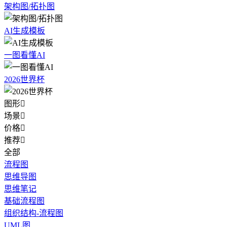
架构图/拓扑图
AI生成模板
一图看懂AI
2026世界杯
图形

场景

价格

推荐

全部
流程图
思维导图
思维笔记
基础流程图
组织结构-流程图
UML图