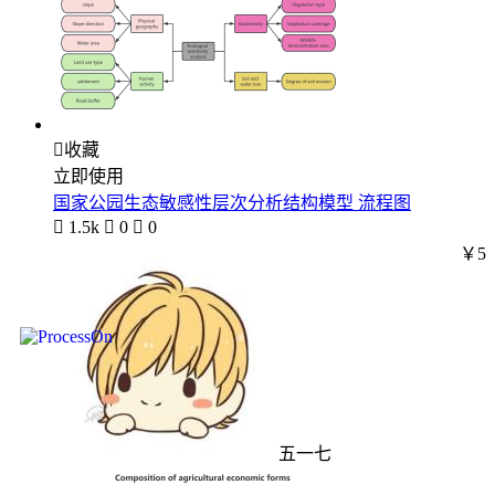

收藏
立即使用
国家公园生态敏感性层次分析结构模型 流程图

1.5k

0

0
￥5
五一七