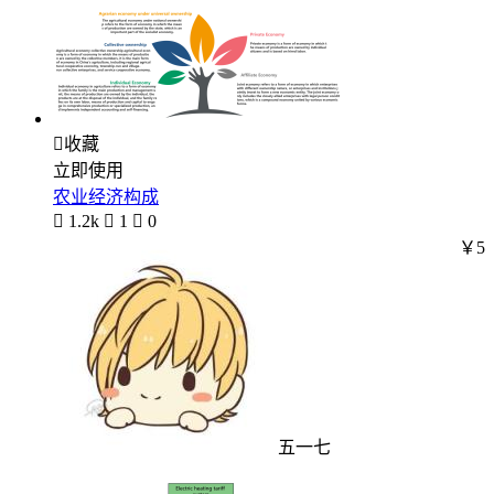

收藏
立即使用
农业经济构成

1.2k

1

0
￥5
五一七