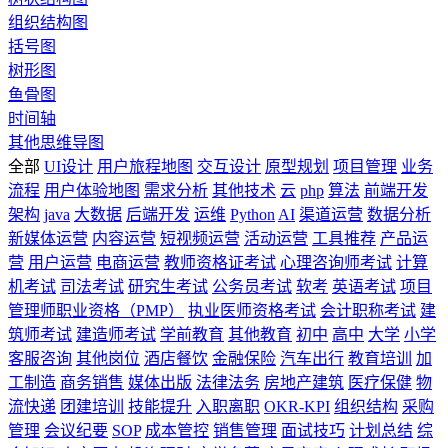
组织结构图
括号图
树形图
鱼骨图
时间轴
其他思维导图
全部
UI设计
用户旅程地图
交互设计
原型规划
项目管理
业务
流程
用户体验地图
需求分析
其他技术
云
php
算法
前端开发
架构
java
大数据
后端开发
运维
Python
AI
渠道运营
数据分析
新媒体运营
内容运营
短视频运营
活动运营
工具推荐
产品运
营
用户运营
电商运营
教师资格证考试
心理咨询师考试
计算
机考试
司法考试
研究生考试
公务员考试
软考
英语考试
项目
管理师职业资格（PMP）
执业医师资格考试
会计职称考试
建
筑师考试
建造师考试
学前教育
其他教育
初中
高中
大学
小学
客服咨询
其他岗位
酒店餐饮
金融保险
汽车出行
教育培训
加
工制造
商务销售
媒体出版
法律法务
房地产建筑
医疗保健
物
流快递
团建培训
技能提升
入职离职
OKR-KPI
组织结构
采购
管理
会议纪要
SOP
成本管控
销售管理
面试技巧
计划总结
综