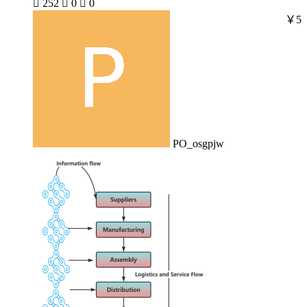

252

0

0
￥5
PO_osgpjw