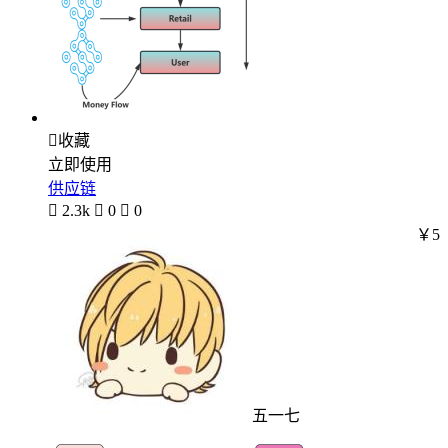

收藏
立即使用
供应链

2.3k

0

0
￥5
五一七