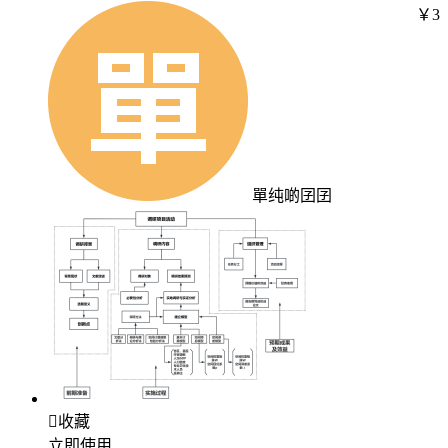
￥3
單纯啲囝囝

收藏
立即使用