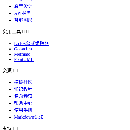
原型设计
API服务
智能图形
实用工具


LaTex公式编辑器
Geogebra
Mermaid
PlantUML
资源


模板社区
知识教程
专题频道
帮助中心
使用手册
Markdown语法
支持

