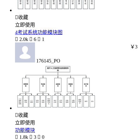

收藏
立即使用
4考试系统功能模块图

2.0k

6

1
￥3
176145_PO

收藏
立即使用
功能模块

1.8k

3

0