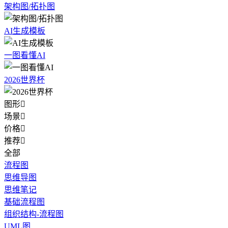
架构图/拓扑图
AI生成模板
一图看懂AI
2026世界杯
图形

场景

价格

推荐

全部
流程图
思维导图
思维笔记
基础流程图
组织结构-流程图
UML图