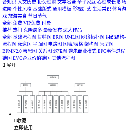
合知识
人文历史
投资理财
文学名著
亲子家庭
心理成长
职场
进阶
个性风格
基础版式
通用模板
影视综艺
生活常识
体育游
戏
旅游美食
节日节气
全部
免费
VIP免费
付费
推荐
热门
克隆最多
最新发布
达人作品
全部
基础流程图
甘特图
ER图
UML图
网络拓扑图
组织结构-
流程图
泳道图
平面图
电路图
图表/表格
架构图
原型图
BPMN2.0
韦恩图
关系图
逻辑图
魏朱商业模式
EPC事件过程
链图
EVC企业价值链图
其他流程图

展开

收藏
立即使用