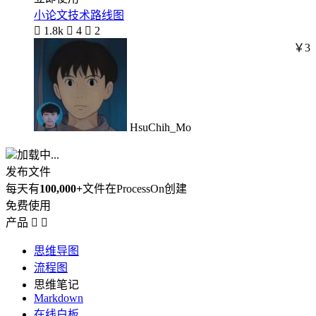
小论文技术路线图

1.8k

4

2
￥3
HsuChih_Mo
加载中...
发布文件
每天有
100,000+
文件在ProcessOn创建
免费使用
产品


思维导图
流程图
思维笔记
Markdown
在线白板