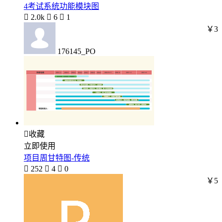
4考试系统功能模块图

2.0k

6

1
￥3
176145_PO

收藏
立即使用
项目周甘特图-传统

252

4

0
￥5