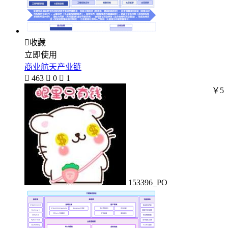

收藏
立即使用
商业航天产业链

463

0

1
￥5
153396_PO