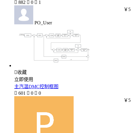

882

0

1
￥5
PO_User

收藏
立即使用
主汽温DMC控制框图

601

0

0
￥5