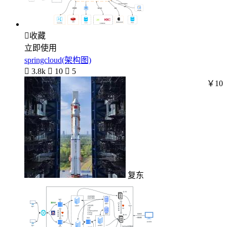

收藏
立即使用
springcloud(架构图)

3.8k

10

5
￥10
复东