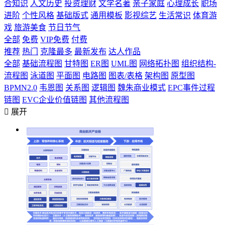
合知识
人文历史
投资理财
文学名著
亲子家庭
心理成长
职场
进阶
个性风格
基础版式
通用模板
影视综艺
生活常识
体育游
戏
旅游美食
节日节气
全部
免费
VIP免费
付费
推荐
热门
克隆最多
最新发布
达人作品
全部
基础流程图
甘特图
ER图
UML图
网络拓扑图
组织结构-
流程图
泳道图
平面图
电路图
图表/表格
架构图
原型图
BPMN2.0
韦恩图
关系图
逻辑图
魏朱商业模式
EPC事件过程
链图
EVC企业价值链图
其他流程图

展开