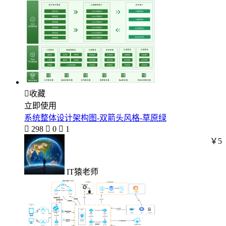

收藏
立即使用
系统整体设计架构图-双箭头风格-草原绿

298

0

1
￥5
IT猿老师