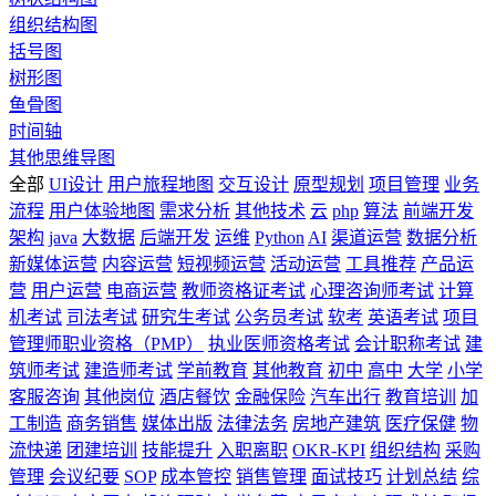
组织结构图
括号图
树形图
鱼骨图
时间轴
其他思维导图
全部
UI设计
用户旅程地图
交互设计
原型规划
项目管理
业务
流程
用户体验地图
需求分析
其他技术
云
php
算法
前端开发
架构
java
大数据
后端开发
运维
Python
AI
渠道运营
数据分析
新媒体运营
内容运营
短视频运营
活动运营
工具推荐
产品运
营
用户运营
电商运营
教师资格证考试
心理咨询师考试
计算
机考试
司法考试
研究生考试
公务员考试
软考
英语考试
项目
管理师职业资格（PMP）
执业医师资格考试
会计职称考试
建
筑师考试
建造师考试
学前教育
其他教育
初中
高中
大学
小学
客服咨询
其他岗位
酒店餐饮
金融保险
汽车出行
教育培训
加
工制造
商务销售
媒体出版
法律法务
房地产建筑
医疗保健
物
流快递
团建培训
技能提升
入职离职
OKR-KPI
组织结构
采购
管理
会议纪要
SOP
成本管控
销售管理
面试技巧
计划总结
综