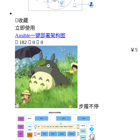

收藏
立即使用
Ansible一键部署架构图

182

0

0
￥5
步履不停