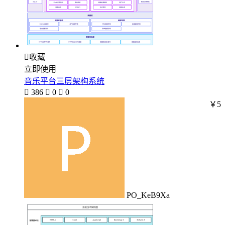

收藏
立即使用
音乐平台三层架构系统

386

0

0
￥5
PO_KeB9Xa