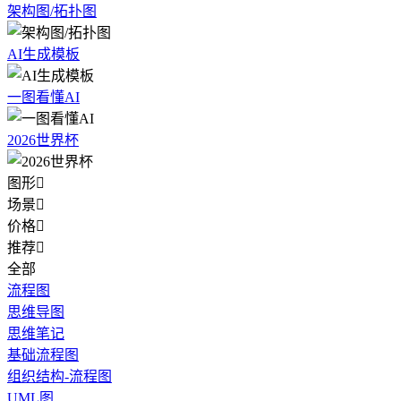
架构图/拓扑图
AI生成模板
一图看懂AI
2026世界杯
图形

场景

价格

推荐

全部
流程图
思维导图
思维笔记
基础流程图
组织结构-流程图
UML图