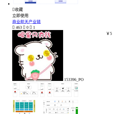

收藏
立即使用
商业航天产业链

463

0

1
￥5
153396_PO