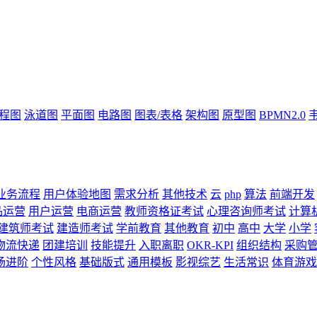
流程图
泳道图
平面图
电路图
图表/表格
架构图
原型图
BPMN2.0
业务流程
用户体验地图
需求分析
其他技术
云
php
算法
前端开发
品运营
用户运营
电商运营
教师资格证考试
心理咨询师考试
计算
建筑师考试
建造师考试
学前教育
其他教育
初中
高中
大学
小学
物流快递
团建培训
技能提升
入职离职
OKR-KPI
组织结构
采购
场进阶
个性风格
基础版式
通用模板
影视综艺
生活常识
体育游戏