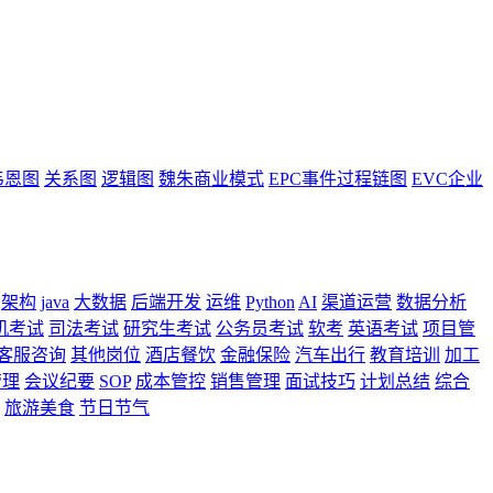
韦恩图
关系图
逻辑图
魏朱商业模式
EPC事件过程链图
EVC企业
架构
java
大数据
后端开发
运维
Python
AI
渠道运营
数据分析
机考试
司法考试
研究生考试
公务员考试
软考
英语考试
项目管
客服咨询
其他岗位
酒店餐饮
金融保险
汽车出行
教育培训
加工
管理
会议纪要
SOP
成本管控
销售管理
面试技巧
计划总结
综合
旅游美食
节日节气