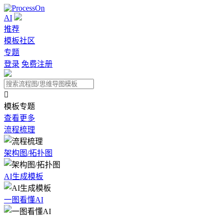
AI
推荐
模板社区
专题
登录
免费注册

模板专题
查看更多
流程梳理
架构图/拓扑图
AI生成模板
一图看懂AI