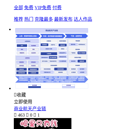
全部
免费
VIP免费
付费
推荐
热门
克隆最多
最新发布
达人作品

收藏
立即使用
商业航天产业链

463

0

1