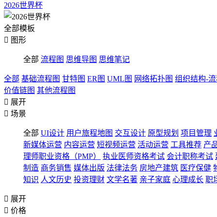
2026世界杯
全部模板

图形
全部
流程图
思维导图
思维笔记
全部
基础流程图
甘特图
ER图
UML图
网络拓扑图
组织结构-
价值链图
其他流程图

展开

场景
全部
UI设计
用户旅程地图
交互设计
原型规划
项目管理
新媒体运营
内容运营
短视频运营
活动运营
工具推荐
产
理师职业资格（PMP）
执业医师资格考试
会计职称考试
制造
商务销售
媒体出版
法律法务
房地产建筑
医疗保健
知识
人文历史
投资理财
文学名著
亲子家庭
心理成长
职

展开

价格