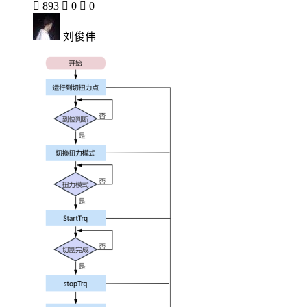

893

0

0
刘俊伟