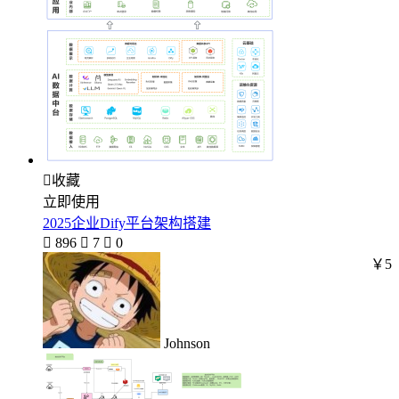

收藏
立即使用
2025企业Dify平台架构搭建

896

7

0
￥5
Johnson