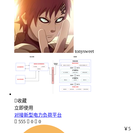
tonysweet

收藏
立即使用
对接新型电力负荷平台

555

0

0
￥5