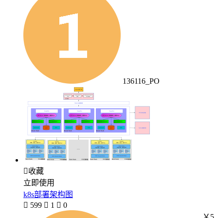
136116_PO

收藏
立即使用
k8s部署架构图

599

1

0
￥5