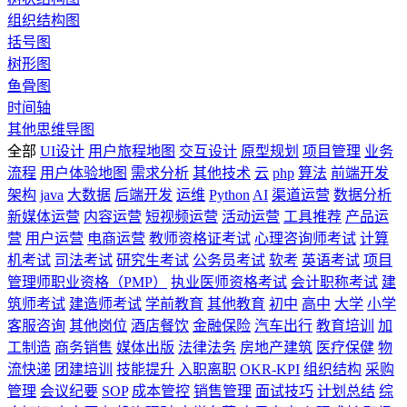
组织结构图
括号图
树形图
鱼骨图
时间轴
其他思维导图
全部
UI设计
用户旅程地图
交互设计
原型规划
项目管理
业务
流程
用户体验地图
需求分析
其他技术
云
php
算法
前端开发
架构
java
大数据
后端开发
运维
Python
AI
渠道运营
数据分析
新媒体运营
内容运营
短视频运营
活动运营
工具推荐
产品运
营
用户运营
电商运营
教师资格证考试
心理咨询师考试
计算
机考试
司法考试
研究生考试
公务员考试
软考
英语考试
项目
管理师职业资格（PMP）
执业医师资格考试
会计职称考试
建
筑师考试
建造师考试
学前教育
其他教育
初中
高中
大学
小学
客服咨询
其他岗位
酒店餐饮
金融保险
汽车出行
教育培训
加
工制造
商务销售
媒体出版
法律法务
房地产建筑
医疗保健
物
流快递
团建培训
技能提升
入职离职
OKR-KPI
组织结构
采购
管理
会议纪要
SOP
成本管控
销售管理
面试技巧
计划总结
综