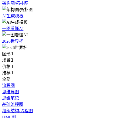
架构图/拓扑图
AI生成模板
一图看懂AI
2026世界杯
图形

场景

价格

推荐

全部
流程图
思维导图
思维笔记
基础流程图
组织结构-流程图
UML图