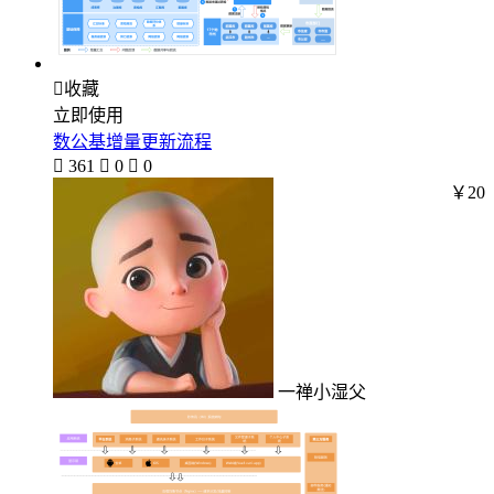

收藏
立即使用
数公基增量更新流程

361

0

0
￥20
一禅小湿父