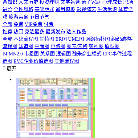
合知识
人文历史
投资理财
文学名著
亲子家庭
心理成长
职场
进阶
个性风格
基础版式
通用模板
影视综艺
生活常识
体育游
戏
旅游美食
节日节气
全部
免费
VIP免费
付费
推荐
热门
克隆最多
最新发布
达人作品
全部
基础流程图
甘特图
ER图
UML图
网络拓扑图
组织结构-
流程图
泳道图
平面图
电路图
图表/表格
架构图
原型图
BPMN2.0
韦恩图
关系图
逻辑图
魏朱商业模式
EPC事件过程
链图
EVC企业价值链图
其他流程图

展开