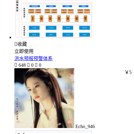

收藏
立即使用
洪水预报预警体系

648

0

0
￥5
Echo_946