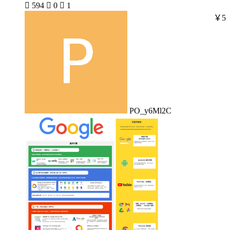

594

0

1
￥5
PO_y6Ml2C