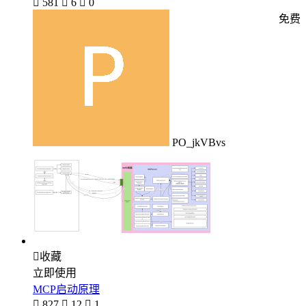

581

6

0
免费
PO_jkVBvs

收藏
立即使用
MCP启动原理

827

12

1