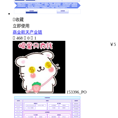

收藏
立即使用
商业航天产业链

468

0

1
￥5
153396_PO