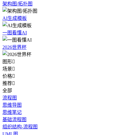
架构图/拓扑图
AI生成模板
一图看懂AI
2026世界杯
图形

场景

价格

推荐

全部
流程图
思维导图
思维笔记
基础流程图
组织结构-流程图
UML图