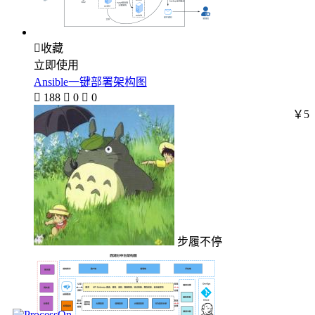

收藏
立即使用
Ansible一键部署架构图

188

0

0
￥5
步履不停