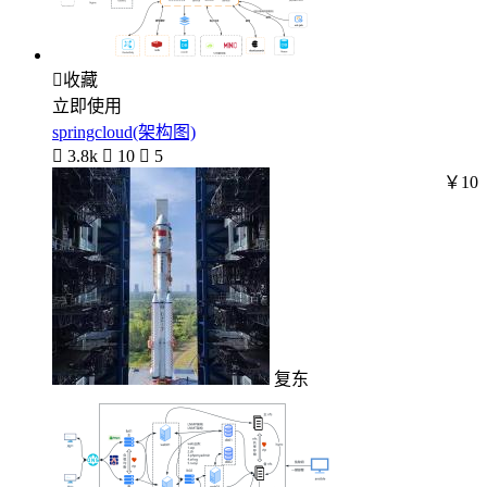

收藏
立即使用
springcloud(架构图)

3.8k

10

5
￥10
复东