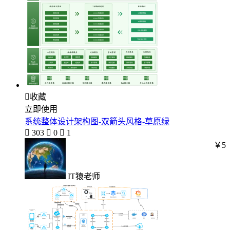

收藏
立即使用
系统整体设计架构图-双箭头风格-草原绿

303

0

1
￥5
IT猿老师