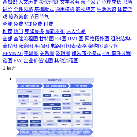
合知识
人文历史
投资理财
文学名著
亲子家庭
心理成长
职场
进阶
个性风格
基础版式
通用模板
影视综艺
生活常识
体育游
戏
旅游美食
节日节气
全部
免费
VIP免费
付费
推荐
热门
克隆最多
最新发布
达人作品
全部
基础流程图
甘特图
ER图
UML图
网络拓扑图
组织结构-
流程图
泳道图
平面图
电路图
图表/表格
架构图
原型图
BPMN2.0
韦恩图
关系图
逻辑图
魏朱商业模式
EPC事件过程
链图
EVC企业价值链图
其他流程图

展开