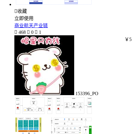

收藏
立即使用
商业航天产业链

468

0

1
￥5
153396_PO