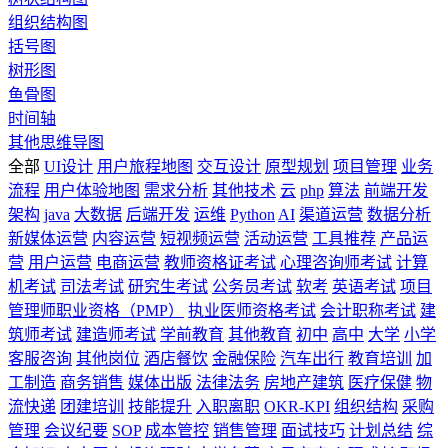
组织结构图
括号图
树形图
鱼骨图
时间轴
其他思维导图
全部
UI设计
用户旅程地图
交互设计
原型规划
项目管理
业务
流程
用户体验地图
需求分析
其他技术
云
php
算法
前端开发
架构
java
大数据
后端开发
运维
Python
AI
渠道运营
数据分析
新媒体运营
内容运营
短视频运营
活动运营
工具推荐
产品运
营
用户运营
电商运营
教师资格证考试
心理咨询师考试
计算
机考试
司法考试
研究生考试
公务员考试
软考
英语考试
项目
管理师职业资格（PMP）
执业医师资格考试
会计职称考试
建
筑师考试
建造师考试
学前教育
其他教育
初中
高中
大学
小学
客服咨询
其他岗位
酒店餐饮
金融保险
汽车出行
教育培训
加
工制造
商务销售
媒体出版
法律法务
房地产建筑
医疗保健
物
流快递
团建培训
技能提升
入职离职
OKR-KPI
组织结构
采购
管理
会议纪要
SOP
成本管控
销售管理
面试技巧
计划总结
综