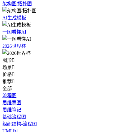
架构图/拓扑图
AI生成模板
一图看懂AI
2026世界杯
图形

场景

价格

推荐

全部
流程图
思维导图
思维笔记
基础流程图
组织结构-流程图
UML图