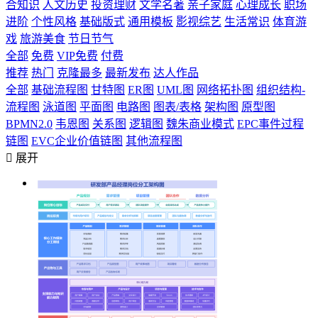
合知识
人文历史
投资理财
文学名著
亲子家庭
心理成长
职场
进阶
个性风格
基础版式
通用模板
影视综艺
生活常识
体育游
戏
旅游美食
节日节气
全部
免费
VIP免费
付费
推荐
热门
克隆最多
最新发布
达人作品
全部
基础流程图
甘特图
ER图
UML图
网络拓扑图
组织结构-
流程图
泳道图
平面图
电路图
图表/表格
架构图
原型图
BPMN2.0
韦恩图
关系图
逻辑图
魏朱商业模式
EPC事件过程
链图
EVC企业价值链图
其他流程图

展开