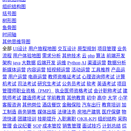
组织结构图
括号图
树形图
鱼骨图
时间轴
其他思维导图
全部
UI设计
用户旅程地图
交互设计
原型规划
项目管理
业务
流程
用户体验地图
需求分析
其他技术
云
php
算法
前端开发
架构
java
大数据
后端开发
运维
Python
AI
渠道运营
数据分析
新媒体运营
内容运营
短视频运营
活动运营
工具推荐
产品运
营
用户运营
电商运营
教师资格证考试
心理咨询师考试
计算
机考试
司法考试
研究生考试
公务员考试
软考
英语考试
项目
管理师职业资格（PMP）
执业医师资格考试
会计职称考试
建
筑师考试
建造师考试
学前教育
其他教育
初中
高中
大学
小学
客服咨询
其他岗位
酒店餐饮
金融保险
汽车出行
教育培训
加
工制造
商务销售
媒体出版
法律法务
房地产建筑
医疗保健
物
流快递
团建培训
技能提升
入职离职
OKR-KPI
组织结构
采购
管理
会议纪要
SOP
成本管控
销售管理
面试技巧
计划总结
综