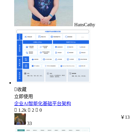
HansCathy

收藏
立即使用
企业AI智能化基础平台架构

1.2k

2

0
￥13
33