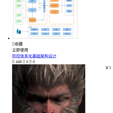

收藏
立即使用
防控体系化基础架构设计

448

0

0
￥5