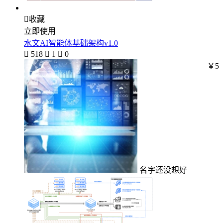

收藏
立即使用
水文AI智能体基础架构v1.0

518

1

0
￥5
名字还没想好