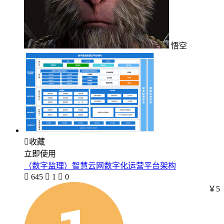
悟空

收藏
立即使用
（数字监理）智慧云网数字化运营平台架构

645

1

0
￥5