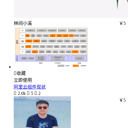
林间小溪
￥5

收藏
立即使用
阿里云组件现状

2.0k

5

2
￥5