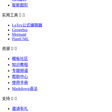
智能图形
实用工具


LaTex公式编辑器
Geogebra
Mermaid
PlantUML
资源


模板社区
知识教程
专题频道
帮助中心
使用手册
Markdown语法
支持


邀请有礼