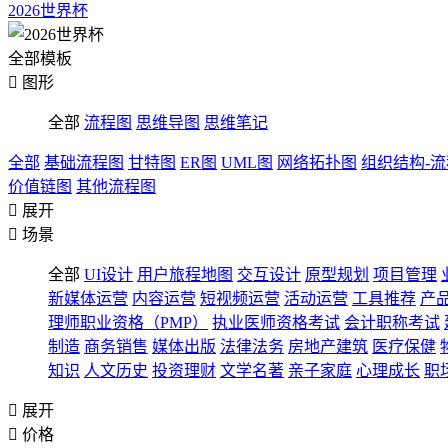
2026世界杯
全部模板

图形
全部
流程图
思维导图
思维笔记
全部
基础流程图
甘特图
ER图
UML图
网络拓扑图
组织结构-
价值链图
其他流程图

展开

场景
全部
UI设计
用户旅程地图
交互设计
原型规划
项目管理
新媒体运营
内容运营
短视频运营
活动运营
工具推荐
产
理师职业资格（PMP）
执业医师资格考试
会计职称考试
制造
商务销售
媒体出版
法律法务
房地产建筑
医疗保健
知识
人文历史
投资理财
文学名著
亲子家庭
心理成长
职

展开

价格