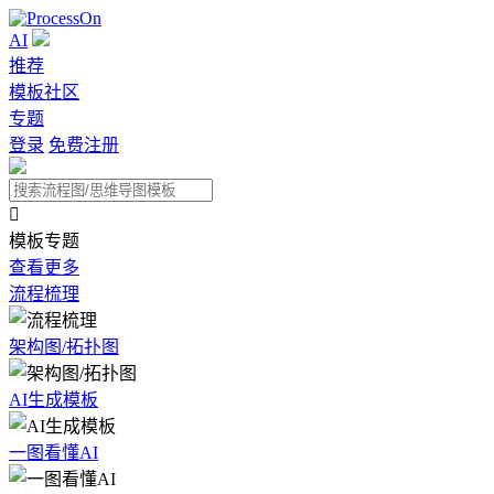
AI
推荐
模板社区
专题
登录
免费注册

模板专题
查看更多
流程梳理
架构图/拓扑图
AI生成模板
一图看懂AI