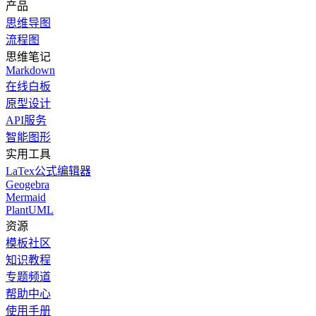
产品
思维导图
流程图
思维笔记
Markdown
在线白板
原型设计
API服务
智能图形
实用工具
LaTex公式编辑器
Geogebra
Mermaid
PlantUML
资源
模板社区
知识教程
专题频道
帮助中心
使用手册