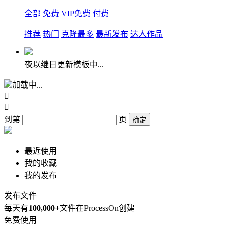
全部
免费
VIP免费
付费
推荐
热门
克隆最多
最新发布
达人作品
夜以继日更新模板中...
加载中...


到第
页
确定
最近使用
我的收藏
我的发布
发布文件
每天有
100,000+
文件在ProcessOn创建
免费使用