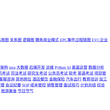
韦恩图
关系图
逻辑图
魏朱商业模式
EPC事件过程链图
EVC企业
架构
java
大数据
后端开发
运维
Python
AI
渠道运营
数据分析
机考试
司法考试
研究生考试
公务员考试
软考
英语考试
项目管
客服咨询
其他岗位
酒店餐饮
金融保险
汽车出行
教育培训
加工
管理
会议纪要
SOP
成本管控
销售管理
面试技巧
计划总结
综合
旅游美食
节日节气