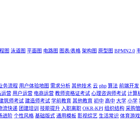
流程图
泳道图
平面图
电路图
图表/表格
架构图
原型图
BPMN2.0
业务流程
用户体验地图
需求分析
其他技术
云
php
算法
前端开发
品运营
用户运营
电商运营
教师资格证考试
心理咨询师考试
计算
建筑师考试
建造师考试
学前教育
其他教育
初中
高中
大学
小学
物流快递
团建培训
技能提升
入职离职
OKR-KPI
组织结构
采购
场进阶
个性风格
基础版式
通用模板
影视综艺
生活常识
体育游戏