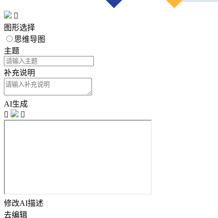

图形选择
思维导图
主题
补充说明
AI生成


修改AI描述
去编辑