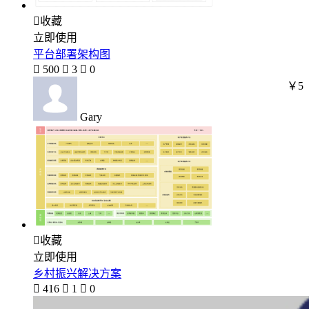

收藏
立即使用
平台部署架构图

500

3

0
￥5
Gary

收藏
立即使用
乡村振兴解决方案

416

1

0