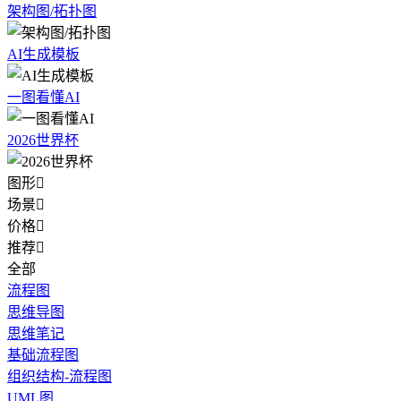
架构图/拓扑图
AI生成模板
一图看懂AI
2026世界杯
图形

场景

价格

推荐

全部
流程图
思维导图
思维笔记
基础流程图
组织结构-流程图
UML图