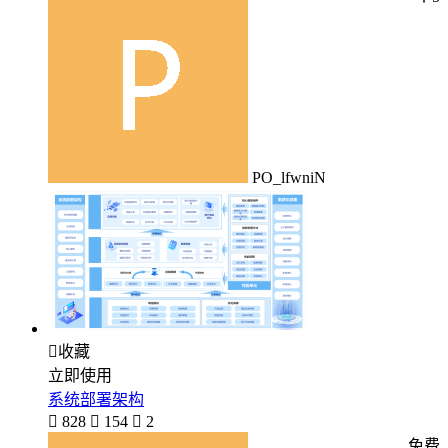
PO_lfwniN

收藏
立即使用
系统部署架构

828

154

2
免费