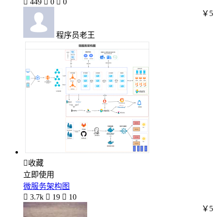

449

0

0
￥5
程序员老王

收藏
立即使用
微服务架构图

3.7k

19

10
￥5