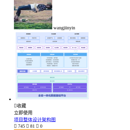
wangjiinyin

收藏
立即使用
项目整体设计架构图

745

81

0