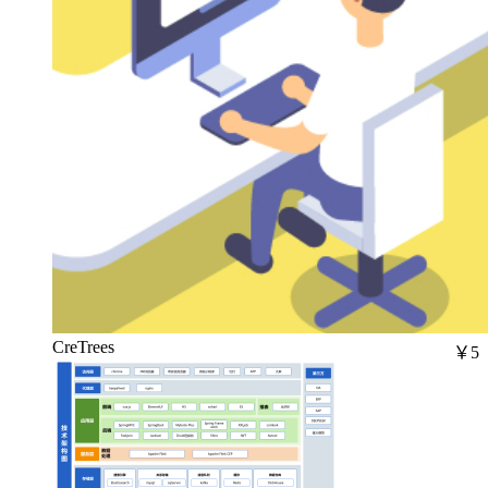
CreTrees
￥5