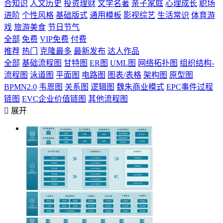
合知识
人文历史
投资理财
文学名著
亲子家庭
心理成长
职场
进阶
个性风格
基础版式
通用模板
影视综艺
生活常识
体育游
戏
旅游美食
节日节气
全部
免费
VIP免费
付费
推荐
热门
克隆最多
最新发布
达人作品
全部
基础流程图
甘特图
ER图
UML图
网络拓扑图
组织结构-
流程图
泳道图
平面图
电路图
图表/表格
架构图
原型图
BPMN2.0
韦恩图
关系图
逻辑图
魏朱商业模式
EPC事件过程
链图
EVC企业价值链图
其他流程图

展开