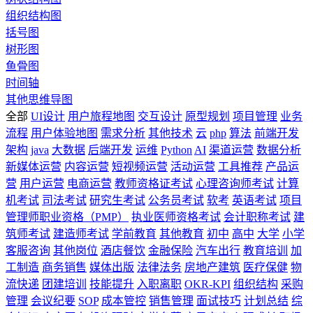
组织结构图
括号图
树形图
鱼骨图
时间轴
其他思维导图
全部
UI设计
用户旅程地图
交互设计
原型规划
项目管理
业务
流程
用户体验地图
需求分析
其他技术
云
php
算法
前端开发
架构
java
大数据
后端开发
运维
Python
AI
渠道运营
数据分析
新媒体运营
内容运营
短视频运营
活动运营
工具推荐
产品运
营
用户运营
电商运营
教师资格证考试
心理咨询师考试
计算
机考试
司法考试
研究生考试
公务员考试
软考
英语考试
项目
管理师职业资格（PMP）
执业医师资格考试
会计职称考试
建
筑师考试
建造师考试
学前教育
其他教育
初中
高中
大学
小学
客服咨询
其他岗位
酒店餐饮
金融保险
汽车出行
教育培训
加
工制造
商务销售
媒体出版
法律法务
房地产建筑
医疗保健
物
流快递
团建培训
技能提升
入职离职
OKR-KPI
组织结构
采购
管理
会议纪要
SOP
成本管控
销售管理
面试技巧
计划总结
综