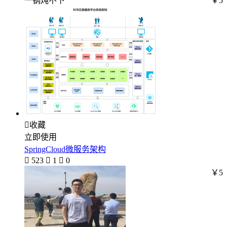
一锅炖不下
￥5

收藏
立即使用
SpringCloud微服务架构

523

1

0
￥5