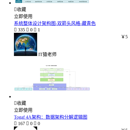

收藏
立即使用
系统整体设计架构图-双箭头风格-藏青色

335

0

1
￥5
IT猿老师

收藏
立即使用
Togaf 4A架构：数据架构分解逻辑图

167

0

0