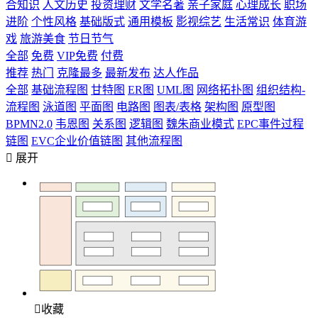
合知识
人文历史
投资理财
文学名著
亲子家庭
心理成长
职场
进阶
个性风格
基础版式
通用模板
影视综艺
生活常识
体育游
戏
旅游美食
节日节气
全部
免费
VIP免费
付费
推荐
热门
克隆最多
最新发布
达人作品
全部
基础流程图
甘特图
ER图
UML图
网络拓扑图
组织结构-
流程图
泳道图
平面图
电路图
图表/表格
架构图
原型图
BPMN2.0
韦恩图
关系图
逻辑图
魏朱商业模式
EPC事件过程
链图
EVC企业价值链图
其他流程图

展开

收藏