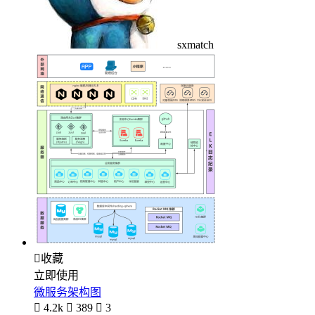
sxmatch

收藏
立即使用
微服务架构图

4.2k

389

3