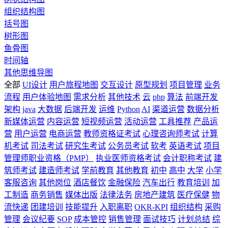
组织结构图
括号图
树形图
鱼骨图
时间轴
其他思维导图
全部
UI设计
用户旅程地图
交互设计
原型规划
项目管理
业务
流程
用户体验地图
需求分析
其他技术
云
php
算法
前端开发
架构
java
大数据
后端开发
运维
Python
AI
渠道运营
数据分析
新媒体运营
内容运营
短视频运营
活动运营
工具推荐
产品运
营
用户运营
电商运营
教师资格证考试
心理咨询师考试
计算
机考试
司法考试
研究生考试
公务员考试
软考
英语考试
项目
管理师职业资格（PMP）
执业医师资格考试
会计职称考试
建
筑师考试
建造师考试
学前教育
其他教育
初中
高中
大学
小学
客服咨询
其他岗位
酒店餐饮
金融保险
汽车出行
教育培训
加
工制造
商务销售
媒体出版
法律法务
房地产建筑
医疗保健
物
流快递
团建培训
技能提升
入职离职
OKR-KPI
组织结构
采购
管理
会议纪要
SOP
成本管控
销售管理
面试技巧
计划总结
综