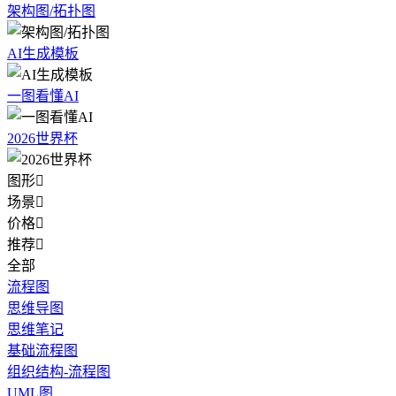
架构图/拓扑图
AI生成模板
一图看懂AI
2026世界杯
图形

场景

价格

推荐

全部
流程图
思维导图
思维笔记
基础流程图
组织结构-流程图
UML图