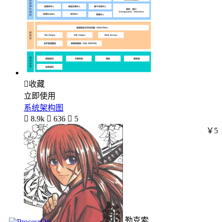

收藏
立即使用
系统架构图

8.9k

636

5
￥5
勒克索