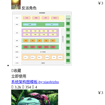
￥3
反派角色

收藏
立即使用
系统架构图模板-by:xiaofeizhu

3.2k

354

4
￥3