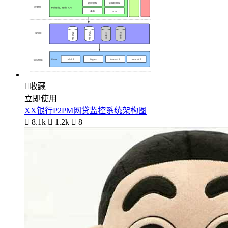

收藏
立即使用
XX银行P2PM网贷监控系统架构图

8.1k

1.2k

8