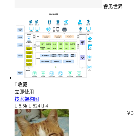
睿见世界

收藏
立即使用
技术架构图

5.5k

524

4
￥3