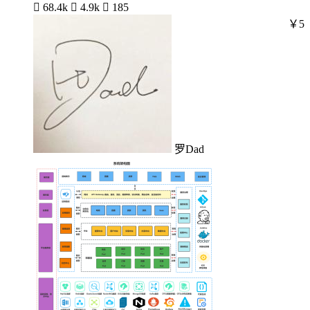

68.4k

4.9k

185
￥5
罗Dad