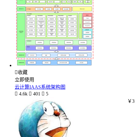

收藏
立即使用
云计算IAAS系统架构图

4.6k

401

5
￥3