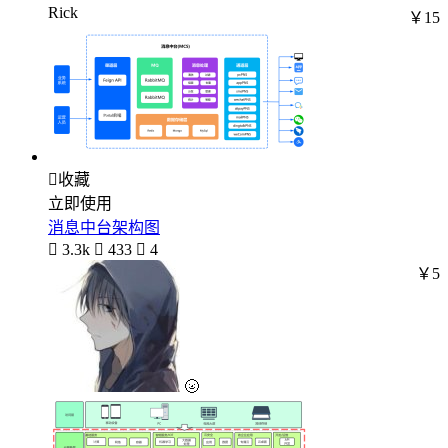
Rick
￥15

收藏
立即使用
消息中台架构图

3.3k

433

4
￥5
🌝