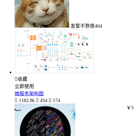
发誓不熬夜404

收藏
立即使用
微服务架构图

1182.9k

454

174
￥5