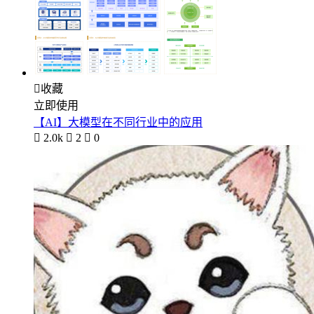

收藏
立即使用
【AI】大模型在不同行业中的应用

2.0k

2

0