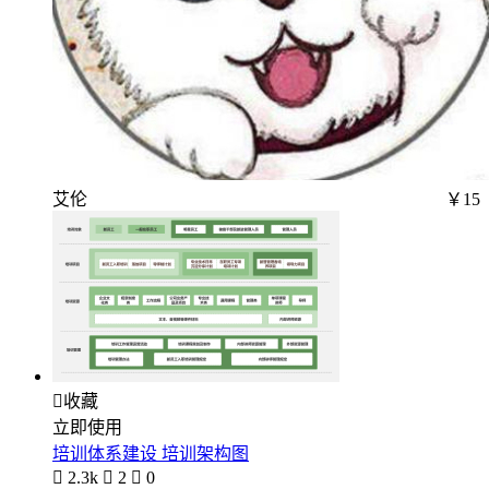
艾伦
￥15

收藏
立即使用
培训体系建设 培训架构图

2.3k

2

0