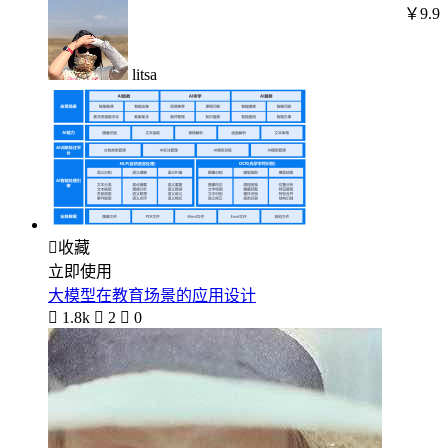
￥9.9
litsa

收藏
立即使用
大模型在教育场景的应用设计

1.8k

2

0