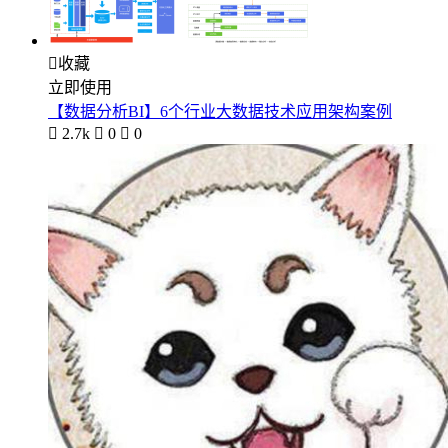

收藏
立即使用
【数据分析BI】6个行业大数据技术应用架构案例

2.7k

0

0