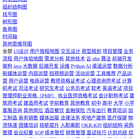
组织结构图
括号图
树形图
鱼骨图
时间轴
其他思维导图
全部
UI设计
用户旅程地图
交互设计
原型规划
项目管理
业务
流程
用户体验地图
需求分析
其他技术
云
php
算法
前端开发
架构
java
大数据
后端开发
运维
Python
AI
渠道运营
数据分析
新媒体运营
内容运营
短视频运营
活动运营
工具推荐
产品运
营
用户运营
电商运营
教师资格证考试
心理咨询师考试
计算
机考试
司法考试
研究生考试
公务员考试
软考
英语考试
项目
管理师职业资格（PMP）
执业医师资格考试
会计职称考试
建
筑师考试
建造师考试
学前教育
其他教育
初中
高中
大学
小学
客服咨询
其他岗位
酒店餐饮
金融保险
汽车出行
教育培训
加
工制造
商务销售
媒体出版
法律法务
房地产建筑
医疗保健
物
流快递
团建培训
技能提升
入职离职
OKR-KPI
组织结构
采购
管理
会议纪要
SOP
成本管控
销售管理
面试技巧
计划总结
综