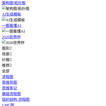
架构图/拓扑图
AI生成模板
一图看懂AI
2026世界杯
图形

场景

价格

推荐

全部
流程图
思维导图
思维笔记
基础流程图
组织结构-流程图
UML图