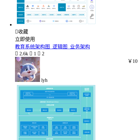

收藏
立即使用
教育系统架构图_逻辑图_业务架构

2.6k

1

2
￥10
lyh