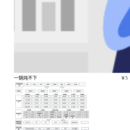
一锅炖不下
￥5