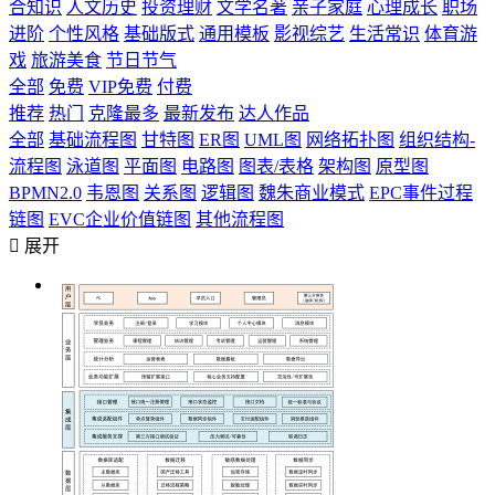
合知识
人文历史
投资理财
文学名著
亲子家庭
心理成长
职场
进阶
个性风格
基础版式
通用模板
影视综艺
生活常识
体育游
戏
旅游美食
节日节气
全部
免费
VIP免费
付费
推荐
热门
克隆最多
最新发布
达人作品
全部
基础流程图
甘特图
ER图
UML图
网络拓扑图
组织结构-
流程图
泳道图
平面图
电路图
图表/表格
架构图
原型图
BPMN2.0
韦恩图
关系图
逻辑图
魏朱商业模式
EPC事件过程
链图
EVC企业价值链图
其他流程图

展开