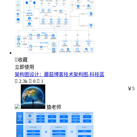

收藏
立即使用
架构图设计：蘑菇博客技术架构图-科技蓝

2.3k

0

1
￥5
猿老师