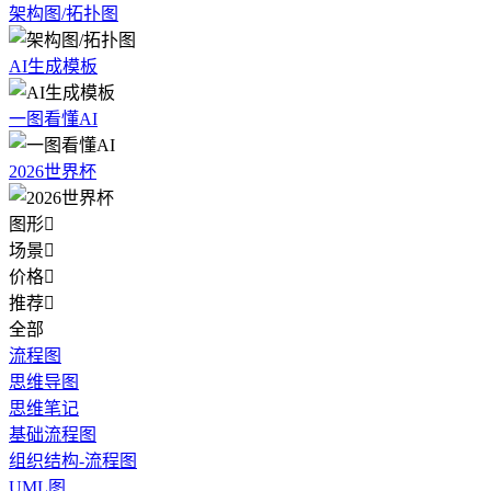
架构图/拓扑图
AI生成模板
一图看懂AI
2026世界杯
图形

场景

价格

推荐

全部
流程图
思维导图
思维笔记
基础流程图
组织结构-流程图
UML图