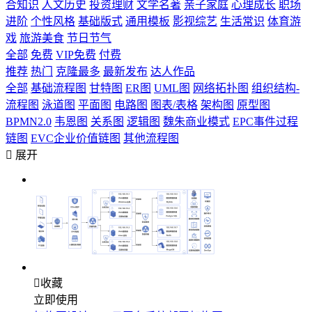
合知识
人文历史
投资理财
文学名著
亲子家庭
心理成长
职场
进阶
个性风格
基础版式
通用模板
影视综艺
生活常识
体育游
戏
旅游美食
节日节气
全部
免费
VIP免费
付费
推荐
热门
克隆最多
最新发布
达人作品
全部
基础流程图
甘特图
ER图
UML图
网络拓扑图
组织结构-
流程图
泳道图
平面图
电路图
图表/表格
架构图
原型图
BPMN2.0
韦恩图
关系图
逻辑图
魏朱商业模式
EPC事件过程
链图
EVC企业价值链图
其他流程图

展开

收藏
立即使用