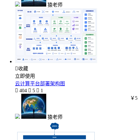
猿老师

收藏
立即使用
云计算平台部署架构图

404

5

1
￥5
猿老师