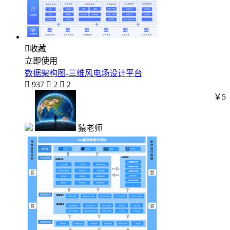

收藏
立即使用
数据架构图-三维风电场设计平台

937

2

2
￥5
猿老师