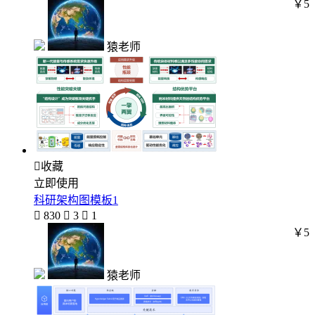
￥5
猿老师

收藏
立即使用
科研架构图模板1

830

3

1
￥5
猿老师