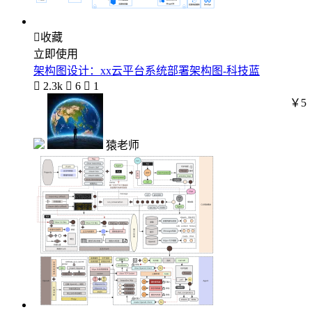

收藏
立即使用
架构图设计：xx云平台系统部署架构图-科技蓝

2.3k

6

1
￥5
猿老师