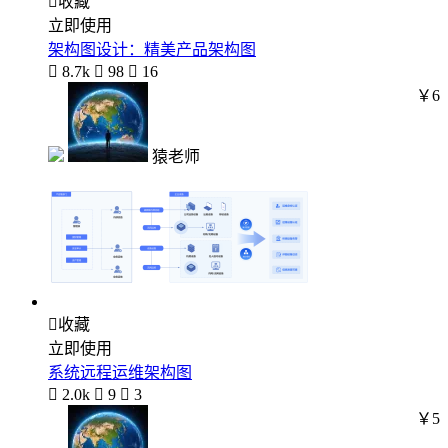

收藏
立即使用
架构图设计：精美产品架构图

8.7k

98

16
￥6
猿老师

收藏
立即使用
系统远程运维架构图

2.0k

9

3
￥5