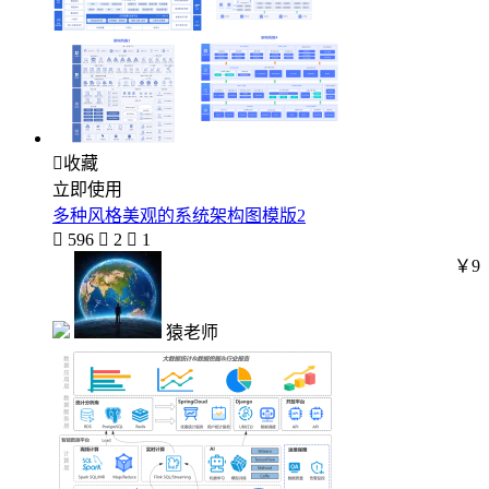

收藏
立即使用
多种风格美观的系统架构图模版2

596

2

1
￥9
猿老师