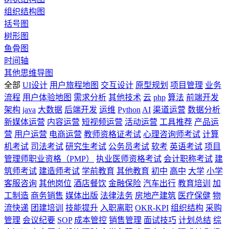
组织结构图
括号图
树形图
鱼骨图
时间轴
其他思维导图
全部
UI设计
用户旅程地图
交互设计
原型规划
项目管理
业务
流程
用户体验地图
需求分析
其他技术
云
php
算法
前端开发
架构
java
大数据
后端开发
运维
Python
AI
渠道运营
数据分析
新媒体运营
内容运营
短视频运营
活动运营
工具推荐
产品运
营
用户运营
电商运营
教师资格证考试
心理咨询师考试
计算
机考试
司法考试
研究生考试
公务员考试
软考
英语考试
项目
管理师职业资格（PMP）
执业医师资格考试
会计职称考试
建
筑师考试
建造师考试
学前教育
其他教育
初中
高中
大学
小学
客服咨询
其他岗位
酒店餐饮
金融保险
汽车出行
教育培训
加
工制造
商务销售
媒体出版
法律法务
房地产建筑
医疗保健
物
流快递
团建培训
技能提升
入职离职
OKR-KPI
组织结构
采购
管理
会议纪要
SOP
成本管控
销售管理
面试技巧
计划总结
综