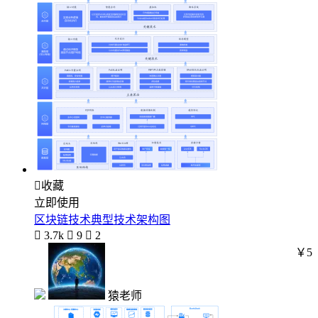

收藏
立即使用
区块链技术典型技术架构图

3.7k

9

2
￥5
猿老师