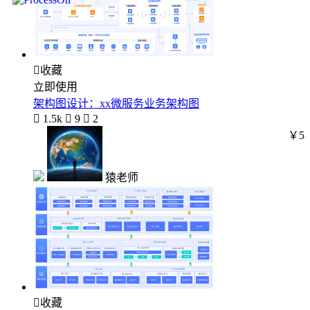

收藏
立即使用
架构图设计：xx微服务业务架构图

1.5k

9

2
￥5
猿老师

收藏