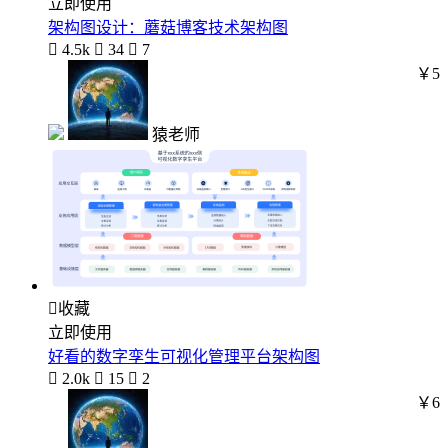
立即使用
架构图设计：蘑菇博客技术架构图

4.5k

34

7
￥5
猿老师

收藏
立即使用
好看的数字孪生可视化管理平台架构图

2.0k

15

2
￥6