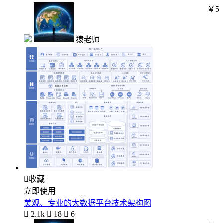
￥5
猿老师

收藏
立即使用
美观、专业的大数据平台技术架构图

2.1k

18

6