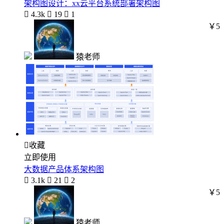
架构图设计：xx云平台系统部署架构图

4.3k

19

1
￥5
猿老师

收藏
立即使用
大数据产品体系架构图

3.1k

21

2
￥5
猿老师