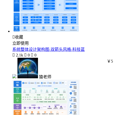

收藏
立即使用
系统整体设计架构图-双箭头风格-科技蓝

2.1k

0

0
￥5
猿老师