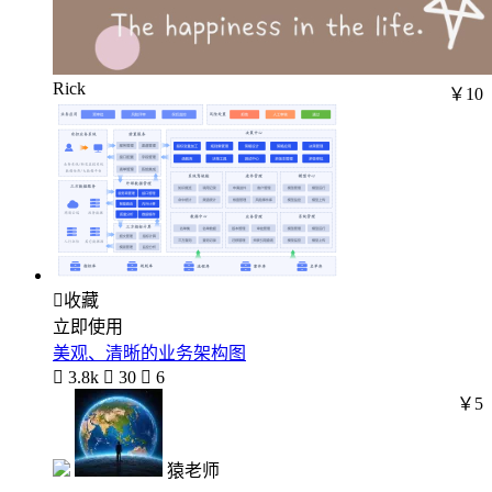
Rick
￥10

收藏
立即使用
美观、清晰的业务架构图

3.8k

30

6
￥5
猿老师