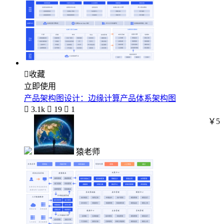

收藏
立即使用
产品架构图设计：边缘计算产品体系架构图

3.1k

19

1
￥5
猿老师