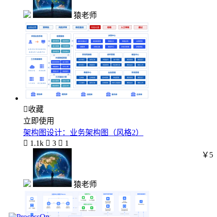
猿老师

收藏
立即使用
架构图设计：业务架构图（风格2）

1.1k

3

1
￥5
猿老师