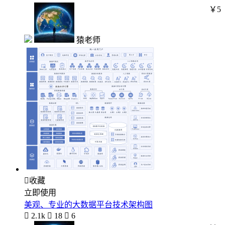
￥5
猿老师

收藏
立即使用
美观、专业的大数据平台技术架构图

2.1k

18

6