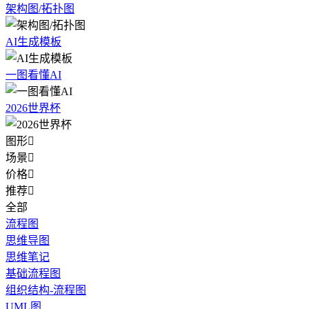
架构图/拓扑图
AI生成模板
一图看懂AI
2026世界杯
图形

场景

价格

推荐

全部
流程图
思维导图
思维笔记
基础流程图
组织结构-流程图
UML图