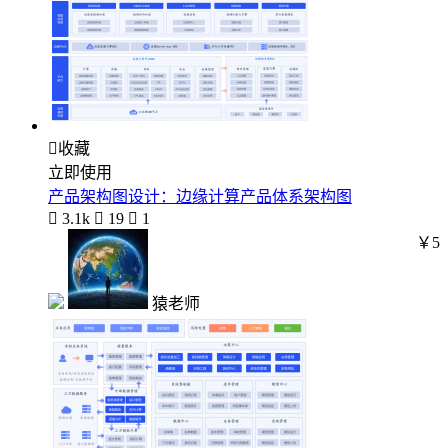

收藏
立即使用
产品架构图设计：边缘计算产品体系架构图

3.1k

19

1
￥5
猿老师