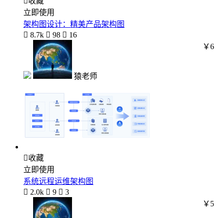

收藏
立即使用
架构图设计：精美产品架构图

8.7k

98

16
￥6
猿老师

收藏
立即使用
系统远程运维架构图

2.0k

9

3
￥5