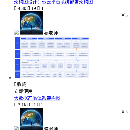
架构图设计：xx云平台系统部署架构图

4.3k

19

1
￥5
猿老师

收藏
立即使用
大数据产品体系架构图

3.1k

21

2
￥5
猿老师