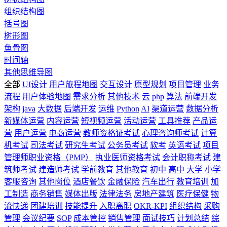
组织结构图
括号图
树形图
鱼骨图
时间轴
其他思维导图
全部
UI设计
用户旅程地图
交互设计
原型规划
项目管理
业务
流程
用户体验地图
需求分析
其他技术
云
php
算法
前端开发
架构
java
大数据
后端开发
运维
Python
AI
渠道运营
数据分析
新媒体运营
内容运营
短视频运营
活动运营
工具推荐
产品运
营
用户运营
电商运营
教师资格证考试
心理咨询师考试
计算
机考试
司法考试
研究生考试
公务员考试
软考
英语考试
项目
管理师职业资格（PMP）
执业医师资格考试
会计职称考试
建
筑师考试
建造师考试
学前教育
其他教育
初中
高中
大学
小学
客服咨询
其他岗位
酒店餐饮
金融保险
汽车出行
教育培训
加
工制造
商务销售
媒体出版
法律法务
房地产建筑
医疗保健
物
流快递
团建培训
技能提升
入职离职
OKR-KPI
组织结构
采购
管理
会议纪要
SOP
成本管控
销售管理
面试技巧
计划总结
综