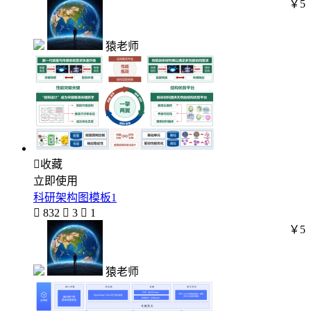
￥5
猿老师

收藏
立即使用
科研架构图模板1

832

3

1
￥5
猿老师