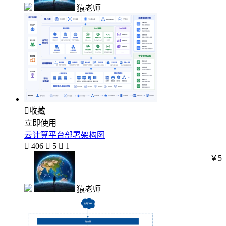
猿老师

收藏
立即使用
云计算平台部署架构图

406

5

1
￥5
猿老师