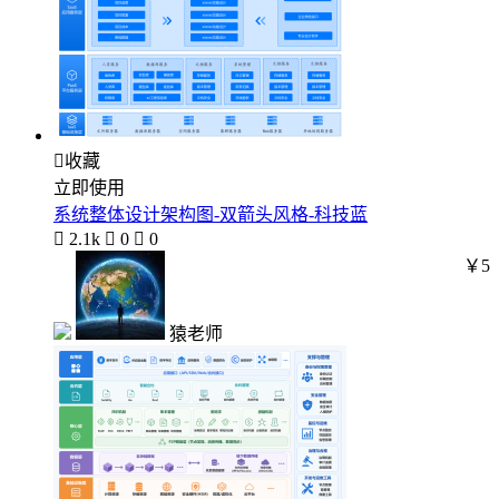

收藏
立即使用
系统整体设计架构图-双箭头风格-科技蓝

2.1k

0

0
￥5
猿老师