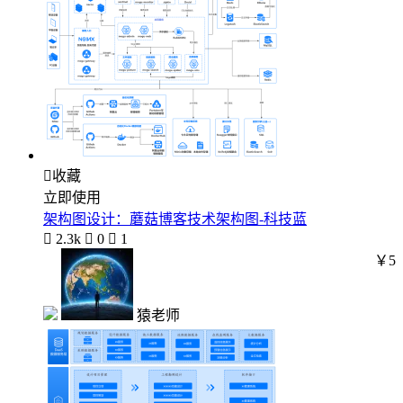

收藏
立即使用
架构图设计：蘑菇博客技术架构图-科技蓝

2.3k

0

1
￥5
猿老师