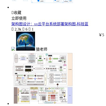

收藏
立即使用
架构图设计：xx云平台系统部署架构图-科技蓝

2.3k

6

1
￥5
猿老师