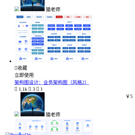
猿老师

收藏
立即使用
架构图设计：业务架构图（风格2）

1.1k

3

1
￥5
猿老师