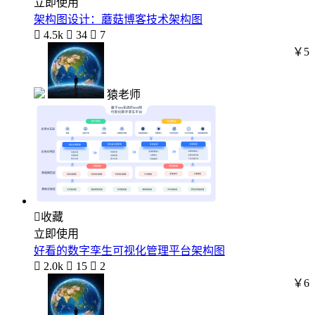
立即使用
架构图设计：蘑菇博客技术架构图

4.5k

34

7
￥5
猿老师

收藏
立即使用
好看的数字孪生可视化管理平台架构图

2.0k

15

2
￥6