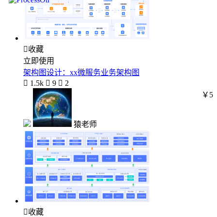

收藏
立即使用
架构图设计：xx微服务业务架构图

1.5k

9

2
￥5
猿老师

收藏