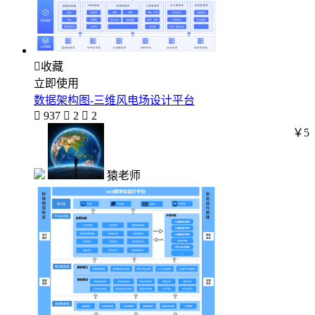

收藏
立即使用
数据架构图-三维风电场设计平台

937

2

2
￥5
猿老师