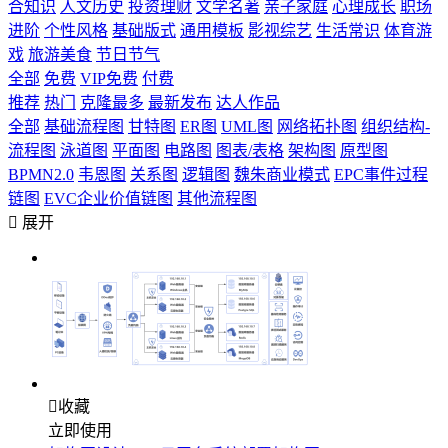
合知识
人文历史
投资理财
文学名著
亲子家庭
心理成长
职场
进阶
个性风格
基础版式
通用模板
影视综艺
生活常识
体育游
戏
旅游美食
节日节气
全部
免费
VIP免费
付费
推荐
热门
克隆最多
最新发布
达人作品
全部
基础流程图
甘特图
ER图
UML图
网络拓扑图
组织结构-
流程图
泳道图
平面图
电路图
图表/表格
架构图
原型图
BPMN2.0
韦恩图
关系图
逻辑图
魏朱商业模式
EPC事件过程
链图
EVC企业价值链图
其他流程图

展开

收藏
立即使用