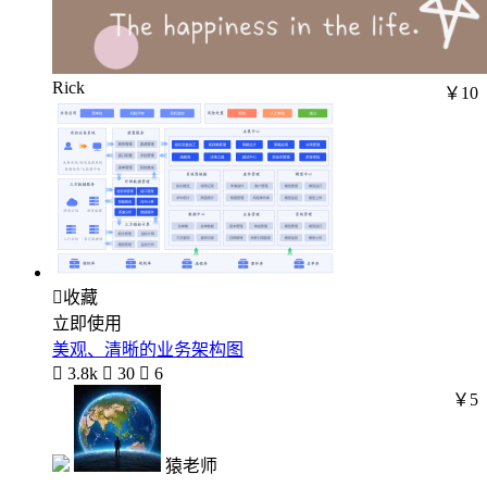
Rick
￥10

收藏
立即使用
美观、清晰的业务架构图

3.8k

30

6
￥5
猿老师