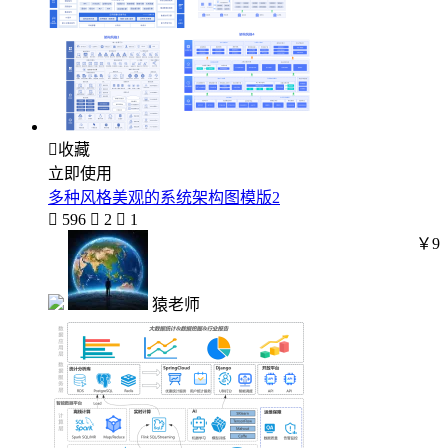

收藏
立即使用
多种风格美观的系统架构图模版2

596

2

1
￥9
猿老师