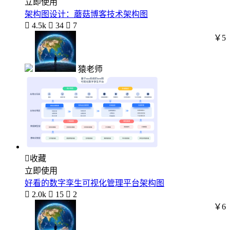
立即使用
架构图设计：蘑菇博客技术架构图

4.5k

34

7
￥5
猿老师

收藏
立即使用
好看的数字孪生可视化管理平台架构图

2.0k

15

2
￥6