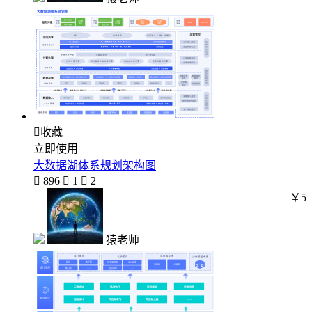

收藏
立即使用
大数据湖体系规划架构图

896

1

2
￥5
猿老师