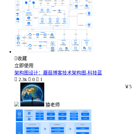

收藏
立即使用
架构图设计：蘑菇博客技术架构图-科技蓝

2.3k

0

1
￥5
猿老师