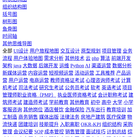
组织结构图
括号图
树形图
鱼骨图
时间轴
其他思维导图
全部
UI设计
用户旅程地图
交互设计
原型规划
项目管理
业务
流程
用户体验地图
需求分析
其他技术
云
php
算法
前端开发
架构
java
大数据
后端开发
运维
Python
AI
渠道运营
数据分析
新媒体运营
内容运营
短视频运营
活动运营
工具推荐
产品运
营
用户运营
电商运营
教师资格证考试
心理咨询师考试
计算
机考试
司法考试
研究生考试
公务员考试
软考
英语考试
项目
管理师职业资格（PMP）
执业医师资格考试
会计职称考试
建
筑师考试
建造师考试
学前教育
其他教育
初中
高中
大学
小学
客服咨询
其他岗位
酒店餐饮
金融保险
汽车出行
教育培训
加
工制造
商务销售
媒体出版
法律法务
房地产建筑
医疗保健
物
流快递
团建培训
技能提升
入职离职
OKR-KPI
组织结构
采购
管理
会议纪要
SOP
成本管控
销售管理
面试技巧
计划总结
综