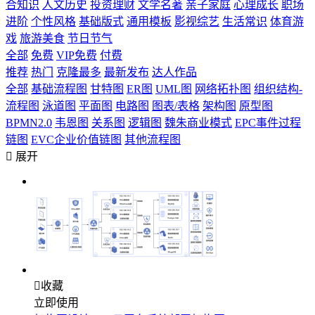
合知识
人文历史
投资理财
文学名著
亲子家庭
心理成长
职场
进阶
个性风格
基础版式
通用模板
影视综艺
生活常识
体育游
戏
旅游美食
节日节气
全部
免费
VIP免费
付费
推荐
热门
克隆最多
最新发布
达人作品
全部
基础流程图
甘特图
ER图
UML图
网络拓扑图
组织结构-
流程图
泳道图
平面图
电路图
图表/表格
架构图
原型图
BPMN2.0
韦恩图
关系图
逻辑图
魏朱商业模式
EPC事件过程
链图
EVC企业价值链图
其他流程图

展开

收藏
立即使用