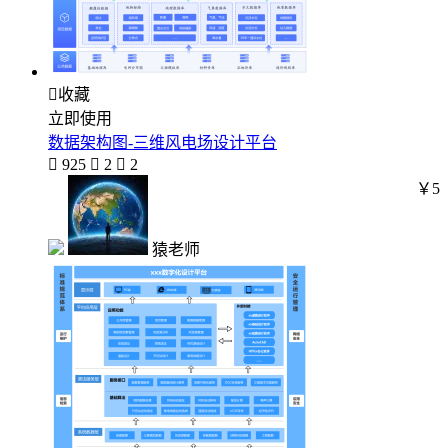

收藏
立即使用
数据架构图-三维风电场设计平台

925

2

2
￥5
猿老师