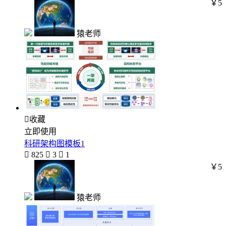
￥5
猿老师

收藏
立即使用
科研架构图模板1

825

3

1
￥5
猿老师