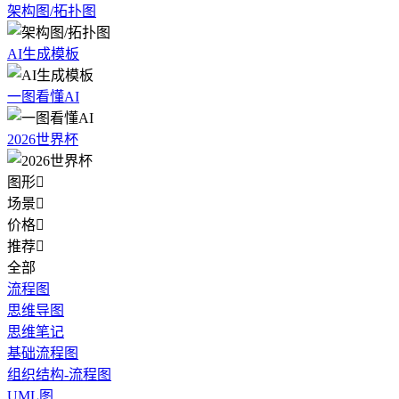
架构图/拓扑图
AI生成模板
一图看懂AI
2026世界杯
图形

场景

价格

推荐

全部
流程图
思维导图
思维笔记
基础流程图
组织结构-流程图
UML图