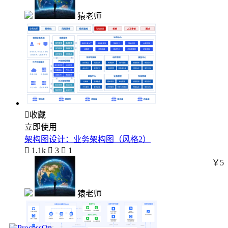
猿老师

收藏
立即使用
架构图设计：业务架构图（风格2）

1.1k

3

1
￥5
猿老师