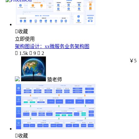

收藏
立即使用
架构图设计：xx微服务业务架构图

1.5k

9

2
￥5
猿老师

收藏