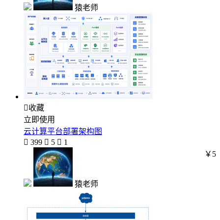
猿老师

收藏
立即使用
云计算平台部署架构图

399

5

1
￥5
猿老师