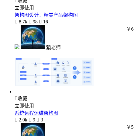

收藏
立即使用
架构图设计：精美产品架构图

8.7k

98

16
￥6
猿老师

收藏
立即使用
系统远程运维架构图

2.0k

9

3
￥5