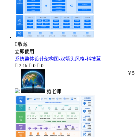

收藏
立即使用
系统整体设计架构图-双箭头风格-科技蓝

2.1k

0

0
￥5
猿老师