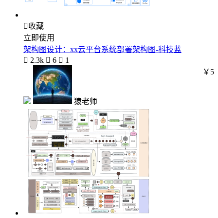

收藏
立即使用
架构图设计：xx云平台系统部署架构图-科技蓝

2.3k

6

1
￥5
猿老师