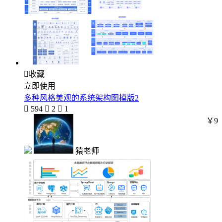

收藏
立即使用
多种风格美观的系统架构图模版2

594

2

1
￥9
猿老师