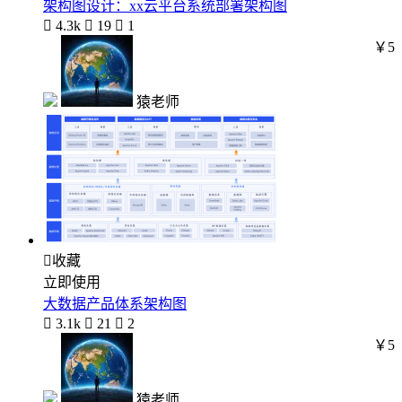
架构图设计：xx云平台系统部署架构图

4.3k

19

1
￥5
猿老师

收藏
立即使用
大数据产品体系架构图

3.1k

21

2
￥5
猿老师