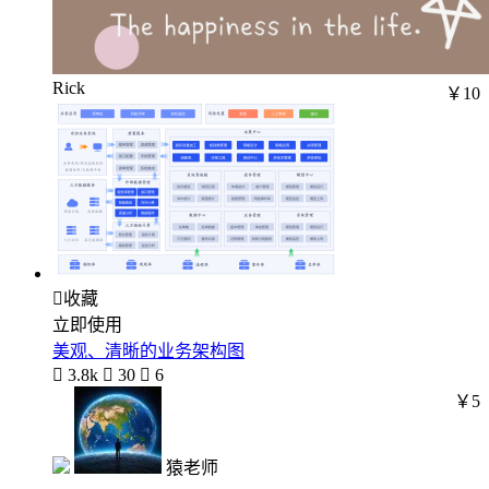
Rick
￥10

收藏
立即使用
美观、清晰的业务架构图

3.8k

30

6
￥5
猿老师