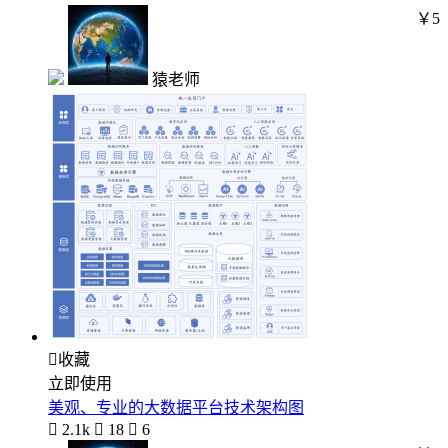
￥5
猿老师

收藏
立即使用
美观、专业的大数据平台技术架构图

2.1k

18

6