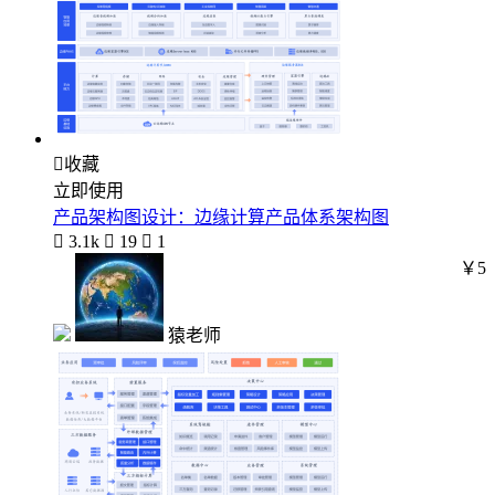

收藏
立即使用
产品架构图设计：边缘计算产品体系架构图

3.1k

19

1
￥5
猿老师