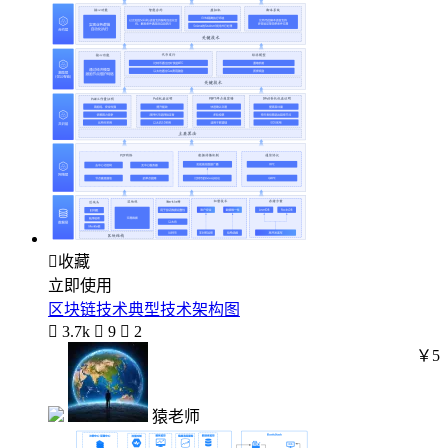

收藏
立即使用
区块链技术典型技术架构图

3.7k

9

2
￥5
猿老师