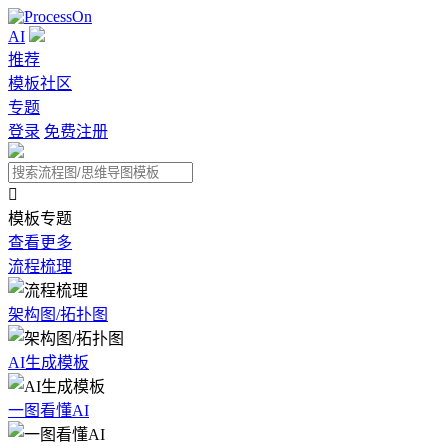
AI
推荐
模板社区
专题
登录
免费注册

模板专题
查看更多
流程梳理
架构图/拓扑图
AI生成模板
一图看懂AI