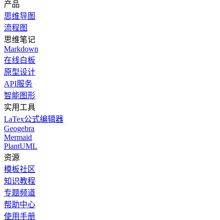
产品
思维导图
流程图
思维笔记
Markdown
在线白板
原型设计
API服务
智能图形
实用工具
LaTex公式编辑器
Geogebra
Mermaid
PlantUML
资源
模板社区
知识教程
专题频道
帮助中心
使用手册