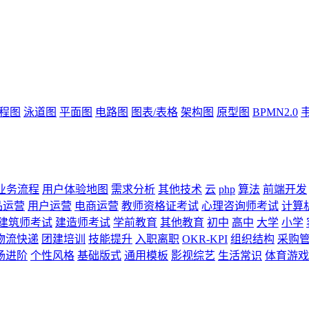
流程图
泳道图
平面图
电路图
图表/表格
架构图
原型图
BPMN2.0
业务流程
用户体验地图
需求分析
其他技术
云
php
算法
前端开发
品运营
用户运营
电商运营
教师资格证考试
心理咨询师考试
计算
建筑师考试
建造师考试
学前教育
其他教育
初中
高中
大学
小学
物流快递
团建培训
技能提升
入职离职
OKR-KPI
组织结构
采购
场进阶
个性风格
基础版式
通用模板
影视综艺
生活常识
体育游戏