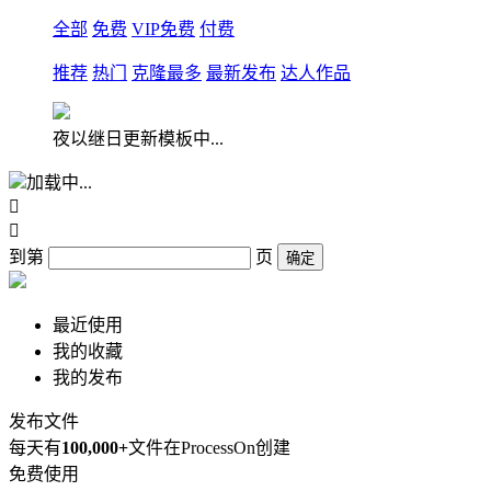
全部
免费
VIP免费
付费
推荐
热门
克隆最多
最新发布
达人作品
夜以继日更新模板中...
加载中...


到第
页
确定
最近使用
我的收藏
我的发布
发布文件
每天有
100,000+
文件在ProcessOn创建
免费使用