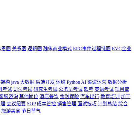
韦恩图
关系图
逻辑图
魏朱商业模式
EPC事件过程链图
EVC企业
架构
java
大数据
后端开发
运维
Python
AI
渠道运营
数据分析
机考试
司法考试
研究生考试
公务员考试
软考
英语考试
项目管
客服咨询
其他岗位
酒店餐饮
金融保险
汽车出行
教育培训
加工
管理
会议纪要
SOP
成本管控
销售管理
面试技巧
计划总结
综合
旅游美食
节日节气