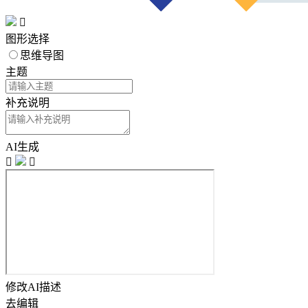

图形选择
思维导图
主题
补充说明
AI生成


修改AI描述
去编辑