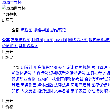
2026世界杯
全部模板

图形
全部
流程图
思维导图
思维笔记
全部
基础流程图
甘特图
ER图
UML图
网络拓扑图
组织结构-
价值链图
其他流程图

展开

场景
全部
UI设计
用户旅程地图
交互设计
原型规划
项目管理
新媒体运营
内容运营
短视频运营
活动运营
工具推荐
产
理师职业资格（PMP）
执业医师资格考试
会计职称考试
制造
商务销售
媒体出版
法律法务
房地产建筑
医疗保健
知识
人文历史
投资理财
文学名著
亲子家庭
心理成长
职

展开

价格