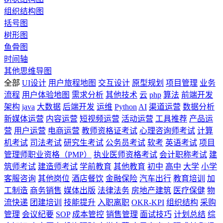
组织结构图
括号图
树形图
鱼骨图
时间轴
其他思维导图
全部
UI设计
用户旅程地图
交互设计
原型规划
项目管理
业务
流程
用户体验地图
需求分析
其他技术
云
php
算法
前端开发
架构
java
大数据
后端开发
运维
Python
AI
渠道运营
数据分析
新媒体运营
内容运营
短视频运营
活动运营
工具推荐
产品运
营
用户运营
电商运营
教师资格证考试
心理咨询师考试
计算
机考试
司法考试
研究生考试
公务员考试
软考
英语考试
项目
管理师职业资格（PMP）
执业医师资格考试
会计职称考试
建
筑师考试
建造师考试
学前教育
其他教育
初中
高中
大学
小学
客服咨询
其他岗位
酒店餐饮
金融保险
汽车出行
教育培训
加
工制造
商务销售
媒体出版
法律法务
房地产建筑
医疗保健
物
流快递
团建培训
技能提升
入职离职
OKR-KPI
组织结构
采购
管理
会议纪要
SOP
成本管控
销售管理
面试技巧
计划总结
综