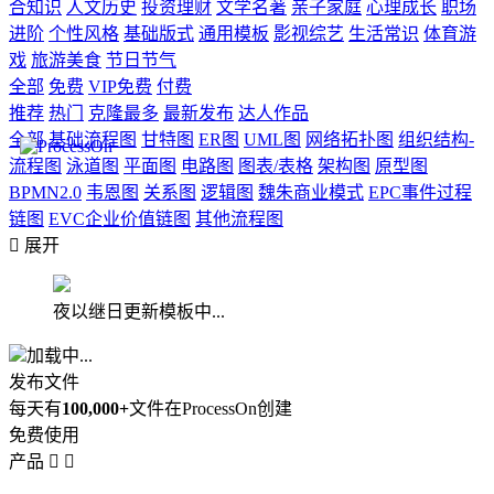
合知识
人文历史
投资理财
文学名著
亲子家庭
心理成长
职场
进阶
个性风格
基础版式
通用模板
影视综艺
生活常识
体育游
戏
旅游美食
节日节气
全部
免费
VIP免费
付费
推荐
热门
克隆最多
最新发布
达人作品
全部
基础流程图
甘特图
ER图
UML图
网络拓扑图
组织结构-
流程图
泳道图
平面图
电路图
图表/表格
架构图
原型图
BPMN2.0
韦恩图
关系图
逻辑图
魏朱商业模式
EPC事件过程
链图
EVC企业价值链图
其他流程图

展开
夜以继日更新模板中...
加载中...
发布文件
每天有
100,000+
文件在ProcessOn创建
免费使用
产品

