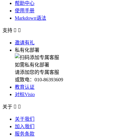
帮助中心
使用手册
Markdown语法
支持


邀请有礼
私有化部署
如需私有化部署
请添加您的专属客服
或致电：010-86393609
教育认证
对标Visio
关于


关于我们
加入我们
服务条款