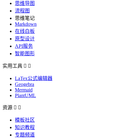
思维导图
流程图
思维笔记
Markdown
在线白板
原型设计
API服务
智能图形
实用工具


LaTex公式编辑器
Geogebra
Mermaid
PlantUML
资源


模板社区
知识教程
专题频道