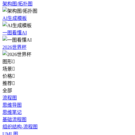
架构图/拓扑图
AI生成模板
一图看懂AI
2026世界杯
图形

场景

价格

推荐

全部
流程图
思维导图
思维笔记
基础流程图
组织结构-流程图
UML图