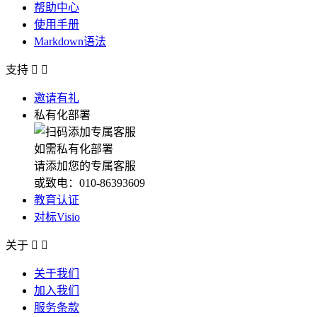
帮助中心
使用手册
Markdown语法
支持


邀请有礼
私有化部署
如需私有化部署
请添加您的专属客服
或致电：010-86393609
教育认证
对标Visio
关于


关于我们
加入我们
服务条款