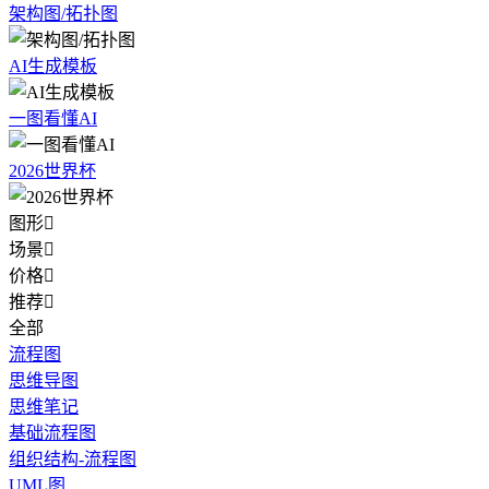
架构图/拓扑图
AI生成模板
一图看懂AI
2026世界杯
图形

场景

价格

推荐

全部
流程图
思维导图
思维笔记
基础流程图
组织结构-流程图
UML图