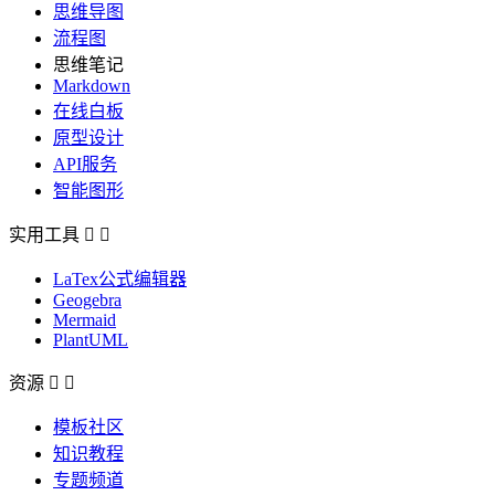
思维导图
流程图
思维笔记
Markdown
在线白板
原型设计
API服务
智能图形
实用工具


LaTex公式编辑器
Geogebra
Mermaid
PlantUML
资源


模板社区
知识教程
专题频道