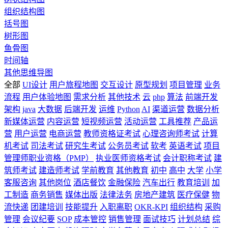
组织结构图
括号图
树形图
鱼骨图
时间轴
其他思维导图
全部
UI设计
用户旅程地图
交互设计
原型规划
项目管理
业务
流程
用户体验地图
需求分析
其他技术
云
php
算法
前端开发
架构
java
大数据
后端开发
运维
Python
AI
渠道运营
数据分析
新媒体运营
内容运营
短视频运营
活动运营
工具推荐
产品运
营
用户运营
电商运营
教师资格证考试
心理咨询师考试
计算
机考试
司法考试
研究生考试
公务员考试
软考
英语考试
项目
管理师职业资格（PMP）
执业医师资格考试
会计职称考试
建
筑师考试
建造师考试
学前教育
其他教育
初中
高中
大学
小学
客服咨询
其他岗位
酒店餐饮
金融保险
汽车出行
教育培训
加
工制造
商务销售
媒体出版
法律法务
房地产建筑
医疗保健
物
流快递
团建培训
技能提升
入职离职
OKR-KPI
组织结构
采购
管理
会议纪要
SOP
成本管控
销售管理
面试技巧
计划总结
综