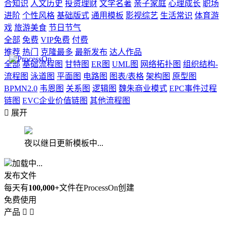
合知识
人文历史
投资理财
文学名著
亲子家庭
心理成长
职场
进阶
个性风格
基础版式
通用模板
影视综艺
生活常识
体育游
戏
旅游美食
节日节气
全部
免费
VIP免费
付费
推荐
热门
克隆最多
最新发布
达人作品
全部
基础流程图
甘特图
ER图
UML图
网络拓扑图
组织结构-
流程图
泳道图
平面图
电路图
图表/表格
架构图
原型图
BPMN2.0
韦恩图
关系图
逻辑图
魏朱商业模式
EPC事件过程
链图
EVC企业价值链图
其他流程图

展开
夜以继日更新模板中...
加载中...
发布文件
每天有
100,000+
文件在ProcessOn创建
免费使用
产品

