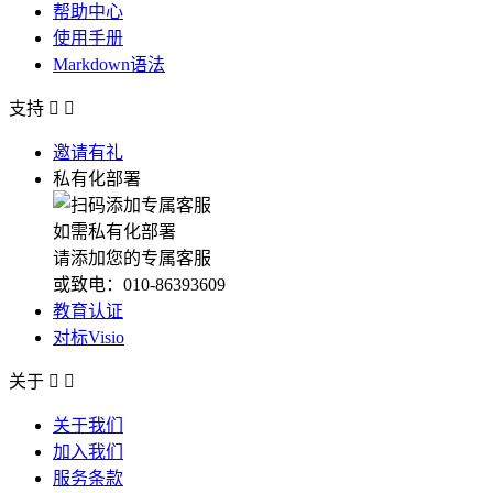
帮助中心
使用手册
Markdown语法
支持


邀请有礼
私有化部署
如需私有化部署
请添加您的专属客服
或致电：010-86393609
教育认证
对标Visio
关于


关于我们
加入我们
服务条款