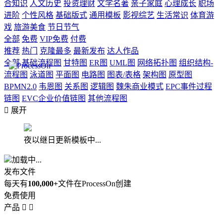
合知识
人文历史
投资理财
文学名著
亲子家庭
心理成长
职场
进阶
个性风格
基础版式
通用模板
影视综艺
生活常识
体育游
戏
旅游美食
节日节气
全部
免费
VIP免费
付费
推荐
热门
克隆最多
最新发布
达人作品
全部
基础流程图
甘特图
ER图
UML图
网络拓扑图
组织结构-
流程图
泳道图
平面图
电路图
图表/表格
架构图
原型图
BPMN2.0
韦恩图
关系图
逻辑图
魏朱商业模式
EPC事件过程
链图
EVC企业价值链图
其他流程图

展开
夜以继日更新模板中...
加载中...
发布文件
每天有
100,000+
文件在ProcessOn创建
免费使用
产品

