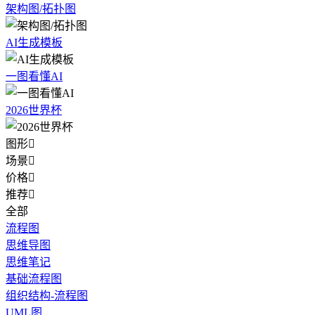
架构图/拓扑图
AI生成模板
一图看懂AI
2026世界杯
图形

场景

价格

推荐

全部
流程图
思维导图
思维笔记
基础流程图
组织结构-流程图
UML图