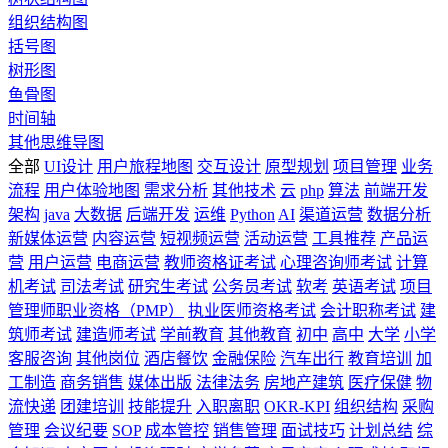
组织结构图
括号图
树形图
鱼骨图
时间轴
其他思维导图
全部
UI设计
用户旅程地图
交互设计
原型规划
项目管理
业务
流程
用户体验地图
需求分析
其他技术
云
php
算法
前端开发
架构
java
大数据
后端开发
运维
Python
AI
渠道运营
数据分析
新媒体运营
内容运营
短视频运营
活动运营
工具推荐
产品运
营
用户运营
电商运营
教师资格证考试
心理咨询师考试
计算
机考试
司法考试
研究生考试
公务员考试
软考
英语考试
项目
管理师职业资格（PMP）
执业医师资格考试
会计职称考试
建
筑师考试
建造师考试
学前教育
其他教育
初中
高中
大学
小学
客服咨询
其他岗位
酒店餐饮
金融保险
汽车出行
教育培训
加
工制造
商务销售
媒体出版
法律法务
房地产建筑
医疗保健
物
流快递
团建培训
技能提升
入职离职
OKR-KPI
组织结构
采购
管理
会议纪要
SOP
成本管控
销售管理
面试技巧
计划总结
综