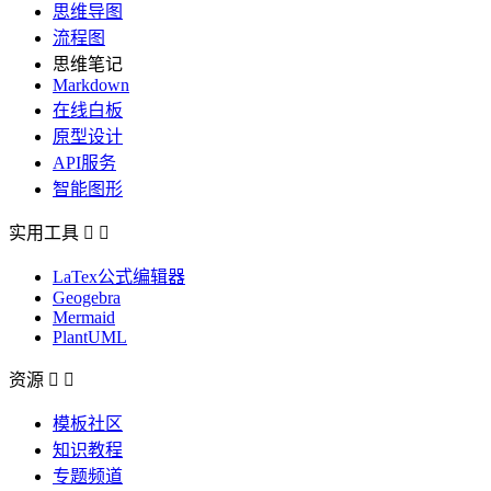
思维导图
流程图
思维笔记
Markdown
在线白板
原型设计
API服务
智能图形
实用工具


LaTex公式编辑器
Geogebra
Mermaid
PlantUML
资源


模板社区
知识教程
专题频道