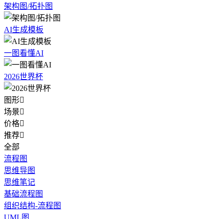
架构图/拓扑图
AI生成模板
一图看懂AI
2026世界杯
图形

场景

价格

推荐

全部
流程图
思维导图
思维笔记
基础流程图
组织结构-流程图
UML图