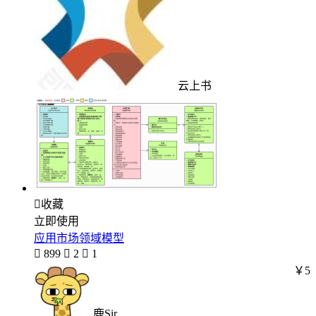
云上书

收藏
立即使用
应用市场领域模型

899

2

1
￥5
鹿Sir