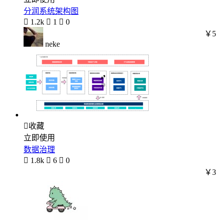
分润系统架构图

1.2k

1

0
￥5
neke

收藏
立即使用
数据治理

1.8k

6

0
￥3