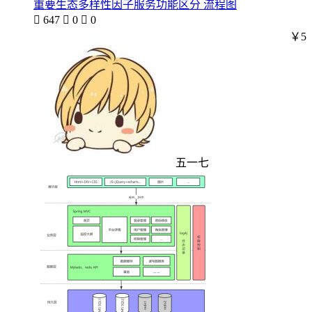
重要生态多样性因子服务功能区分 流程图

647

0

0
￥5
五一七