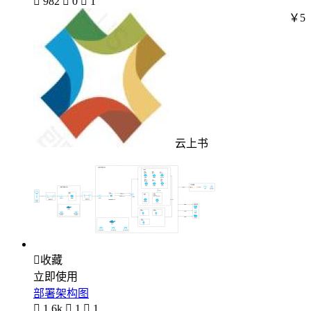

982

0

1
￥5
云上书

收藏
立即使用
部署架构图

1.6k

1

1