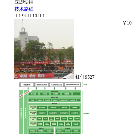
立即使用
技术路线

1.9k

10

1
￥10
红仔9527