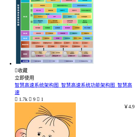

收藏
立即使用
智慧高速系统架构图_智慧高速系统功能架构图_智慧高
速

1.7k

9

1
￥4.9