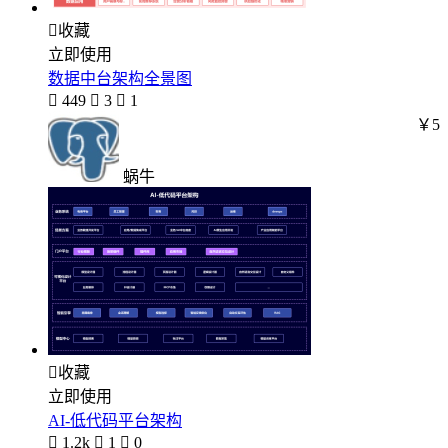

收藏
立即使用
数据中台架构全景图

449

3

1
￥5
蜗牛

收藏
立即使用
AI-低代码平台架构

1.2k

1

0