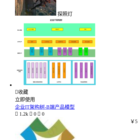
探照灯

收藏
立即使用
企业IT架构树-B端产品模型

1.2k

0

0
￥5