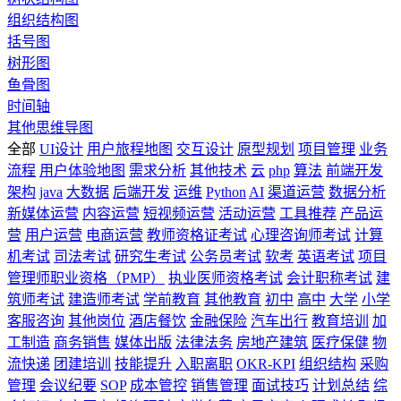
组织结构图
括号图
树形图
鱼骨图
时间轴
其他思维导图
全部
UI设计
用户旅程地图
交互设计
原型规划
项目管理
业务
流程
用户体验地图
需求分析
其他技术
云
php
算法
前端开发
架构
java
大数据
后端开发
运维
Python
AI
渠道运营
数据分析
新媒体运营
内容运营
短视频运营
活动运营
工具推荐
产品运
营
用户运营
电商运营
教师资格证考试
心理咨询师考试
计算
机考试
司法考试
研究生考试
公务员考试
软考
英语考试
项目
管理师职业资格（PMP）
执业医师资格考试
会计职称考试
建
筑师考试
建造师考试
学前教育
其他教育
初中
高中
大学
小学
客服咨询
其他岗位
酒店餐饮
金融保险
汽车出行
教育培训
加
工制造
商务销售
媒体出版
法律法务
房地产建筑
医疗保健
物
流快递
团建培训
技能提升
入职离职
OKR-KPI
组织结构
采购
管理
会议纪要
SOP
成本管控
销售管理
面试技巧
计划总结
综