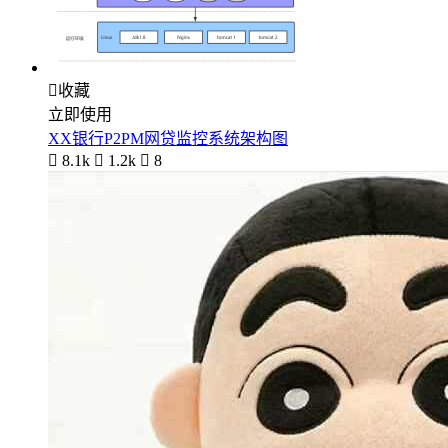

收藏
立即使用
XX银行P2PM网贷监控系统架构图

8.1k

1.2k

8