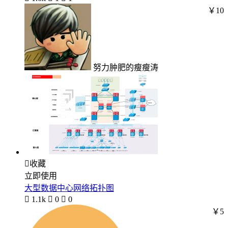
￥10
努力肿肥的瘦瘦涛

收藏
立即使用
大型数据中心网络拓扑图

1.1k

0

0
￥5