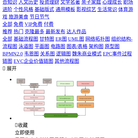
合知识
人文历史
投资理财
文学名著
亲子家庭
心理成长
职场
进阶
个性风格
基础版式
通用模板
影视综艺
生活常识
体育游
戏
旅游美食
节日节气
全部
免费
VIP免费
付费
推荐
热门
克隆最多
最新发布
达人作品
全部
基础流程图
甘特图
ER图
UML图
网络拓扑图
组织结构-
流程图
泳道图
平面图
电路图
图表/表格
架构图
原型图
BPMN2.0
韦恩图
关系图
逻辑图
魏朱商业模式
EPC事件过程
链图
EVC企业价值链图
其他流程图

展开

收藏
立即使用