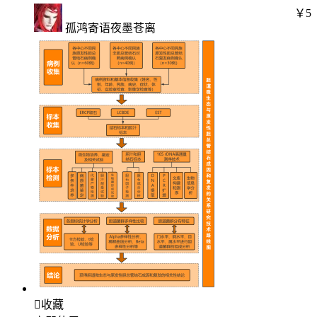
￥5
孤鸿寄语夜墨苍离

收藏