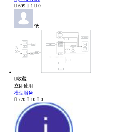

699

1

0
怆

收藏
立即使用
模型服务

770

10

0