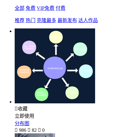
全部
免费
VIP免费
付费
推荐
热门
克隆最多
最新发布
达人作品

收藏
立即使用
分布图

986

82

0