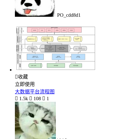
PO_cdd8d1

收藏
立即使用
大数据平台流程图

1.5k

108

1