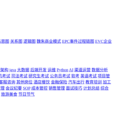
韦恩图
关系图
逻辑图
魏朱商业模式
EPC事件过程链图
EVC企业
架构
java
大数据
后端开发
运维
Python
AI
渠道运营
数据分析
机考试
司法考试
研究生考试
公务员考试
软考
英语考试
项目管
客服咨询
其他岗位
酒店餐饮
金融保险
汽车出行
教育培训
加工
管理
会议纪要
SOP
成本管控
销售管理
面试技巧
计划总结
综合
旅游美食
节日节气