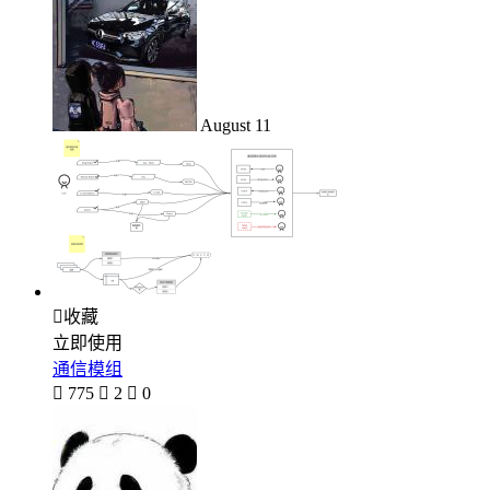
August 11

收藏
立即使用
通信模组

775

2

0