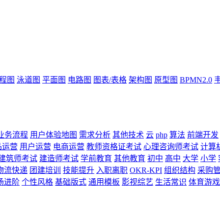
流程图
泳道图
平面图
电路图
图表/表格
架构图
原型图
BPMN2.0
业务流程
用户体验地图
需求分析
其他技术
云
php
算法
前端开发
品运营
用户运营
电商运营
教师资格证考试
心理咨询师考试
计算
建筑师考试
建造师考试
学前教育
其他教育
初中
高中
大学
小学
物流快递
团建培训
技能提升
入职离职
OKR-KPI
组织结构
采购
场进阶
个性风格
基础版式
通用模板
影视综艺
生活常识
体育游戏