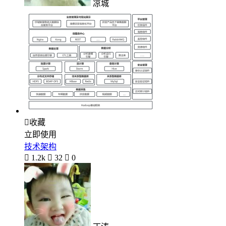
凉城

收藏
立即使用
技术架构

1.2k

32

0