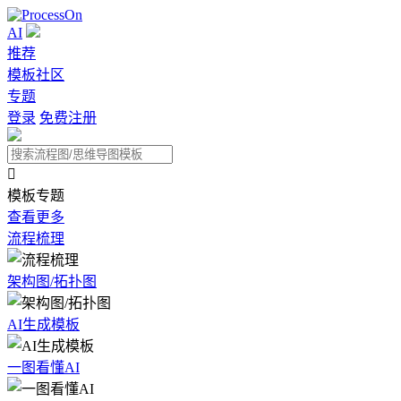
AI
推荐
模板社区
专题
登录
免费注册

模板专题
查看更多
流程梳理
架构图/拓扑图
AI生成模板
一图看懂AI