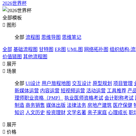
2026世界杯
全部模板

图形
全部
流程图
思维导图
思维笔记
全部
基础流程图
甘特图
ER图
UML图
网络拓扑图
组织结构-
价值链图
其他流程图

展开

场景
全部
UI设计
用户旅程地图
交互设计
原型规划
项目管理
新媒体运营
内容运营
短视频运营
活动运营
工具推荐
产
理师职业资格（PMP）
执业医师资格考试
会计职称考试
制造
商务销售
媒体出版
法律法务
房地产建筑
医疗保健
知识
人文历史
投资理财
文学名著
亲子家庭
心理成长
职

展开

价格