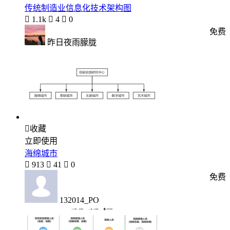
传统制造业信息化技术架构图

1.1k

4

0
免费
昨日夜雨朦胧

收藏
立即使用
海绵城市

913

41

0
免费
132014_PO