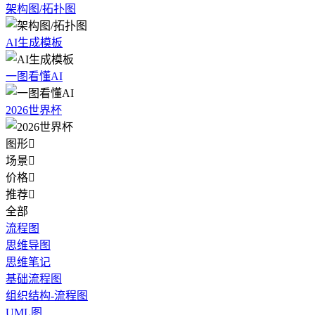
架构图/拓扑图
AI生成模板
一图看懂AI
2026世界杯
图形

场景

价格

推荐

全部
流程图
思维导图
思维笔记
基础流程图
组织结构-流程图
UML图