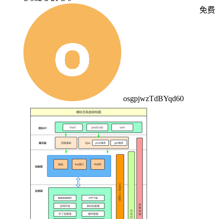
免费
osgpjwzTdBYqd60