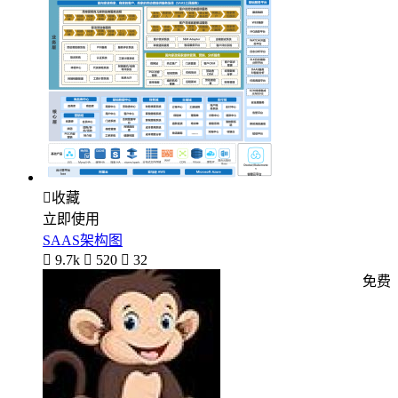

收藏
立即使用
SAAS架构图

9.7k

520

32
免费