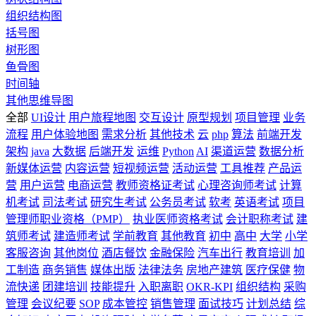
组织结构图
括号图
树形图
鱼骨图
时间轴
其他思维导图
全部
UI设计
用户旅程地图
交互设计
原型规划
项目管理
业务
流程
用户体验地图
需求分析
其他技术
云
php
算法
前端开发
架构
java
大数据
后端开发
运维
Python
AI
渠道运营
数据分析
新媒体运营
内容运营
短视频运营
活动运营
工具推荐
产品运
营
用户运营
电商运营
教师资格证考试
心理咨询师考试
计算
机考试
司法考试
研究生考试
公务员考试
软考
英语考试
项目
管理师职业资格（PMP）
执业医师资格考试
会计职称考试
建
筑师考试
建造师考试
学前教育
其他教育
初中
高中
大学
小学
客服咨询
其他岗位
酒店餐饮
金融保险
汽车出行
教育培训
加
工制造
商务销售
媒体出版
法律法务
房地产建筑
医疗保健
物
流快递
团建培训
技能提升
入职离职
OKR-KPI
组织结构
采购
管理
会议纪要
SOP
成本管控
销售管理
面试技巧
计划总结
综