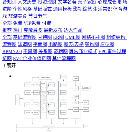
合知识
人文历史
投资理财
文学名著
亲子家庭
心理成长
职场
进阶
个性风格
基础版式
通用模板
影视综艺
生活常识
体育游
戏
旅游美食
节日节气
全部
免费
VIP免费
付费
推荐
热门
克隆最多
最新发布
达人作品
全部
基础流程图
甘特图
ER图
UML图
网络拓扑图
组织结构-
流程图
泳道图
平面图
电路图
图表/表格
架构图
原型图
BPMN2.0
韦恩图
关系图
逻辑图
魏朱商业模式
EPC事件过程
链图
EVC企业价值链图
其他流程图

展开