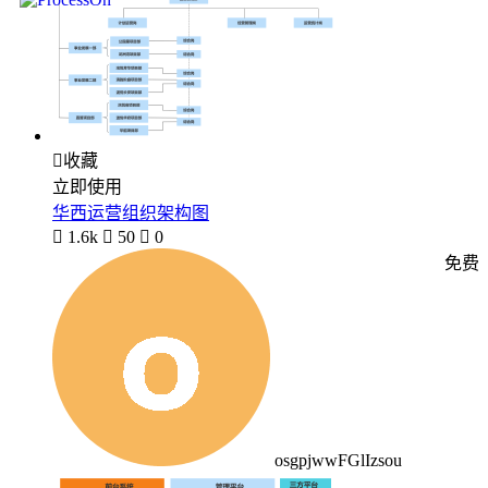

收藏
立即使用
华西运营组织架构图

1.6k

50

0
免费
osgpjwwFGlIzsou