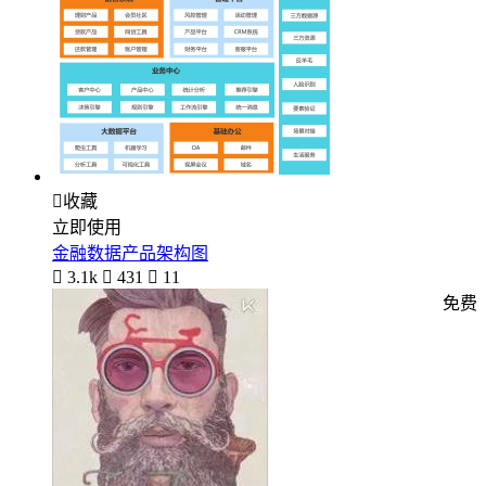

收藏
立即使用
金融数据产品架构图

3.1k

431

11
免费