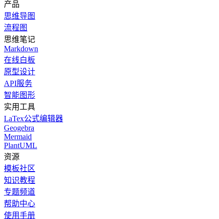
产品
思维导图
流程图
思维笔记
Markdown
在线白板
原型设计
API服务
智能图形
实用工具
LaTex公式编辑器
Geogebra
Mermaid
PlantUML
资源
模板社区
知识教程
专题频道
帮助中心
使用手册