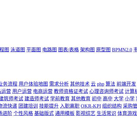
流程图
泳道图
平面图
电路图
图表/表格
架构图
原型图
BPMN2.0
业务流程
用户体验地图
需求分析
其他技术
云
php
算法
前端开发
品运营
用户运营
电商运营
教师资格证考试
心理咨询师考试
计算
建筑师考试
建造师考试
学前教育
其他教育
初中
高中
大学
小学
物流快递
团建培训
技能提升
入职离职
OKR-KPI
组织结构
采购
场进阶
个性风格
基础版式
通用模板
影视综艺
生活常识
体育游戏