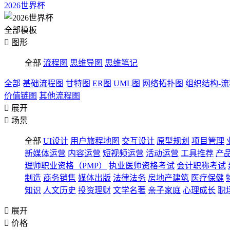
2026世界杯
全部模板

图形
全部
流程图
思维导图
思维笔记
全部
基础流程图
甘特图
ER图
UML图
网络拓扑图
组织结构-
价值链图
其他流程图

展开

场景
全部
UI设计
用户旅程地图
交互设计
原型规划
项目管理
新媒体运营
内容运营
短视频运营
活动运营
工具推荐
产
理师职业资格（PMP）
执业医师资格考试
会计职称考试
制造
商务销售
媒体出版
法律法务
房地产建筑
医疗保健
知识
人文历史
投资理财
文学名著
亲子家庭
心理成长
职

展开

价格