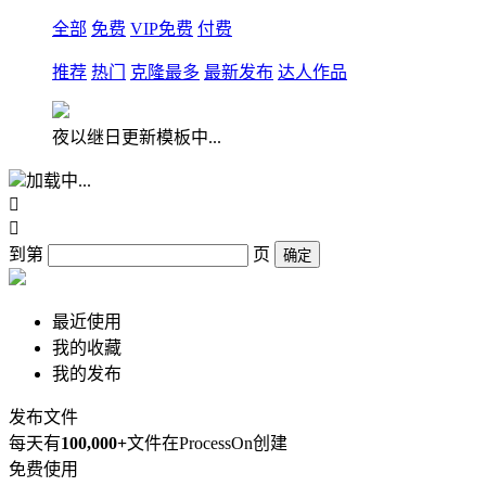
全部
免费
VIP免费
付费
推荐
热门
克隆最多
最新发布
达人作品
夜以继日更新模板中...
加载中...


到第
页
确定
最近使用
我的收藏
我的发布
发布文件
每天有
100,000+
文件在ProcessOn创建
免费使用