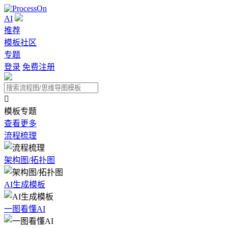
AI
推荐
模板社区
专题
登录
免费注册

模板专题
查看更多
流程梳理
架构图/拓扑图
AI生成模板
一图看懂AI