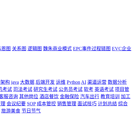
韦恩图
关系图
逻辑图
魏朱商业模式
EPC事件过程链图
EVC企业
架构
java
大数据
后端开发
运维
Python
AI
渠道运营
数据分析
机考试
司法考试
研究生考试
公务员考试
软考
英语考试
项目管
客服咨询
其他岗位
酒店餐饮
金融保险
汽车出行
教育培训
加工
管理
会议纪要
SOP
成本管控
销售管理
面试技巧
计划总结
综合
旅游美食
节日节气