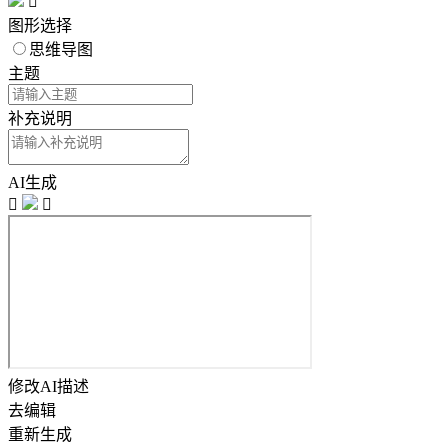

图形选择
思维导图
主题
补充说明
AI生成


修改AI描述
去编辑
重新生成