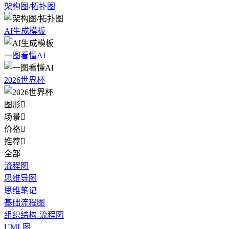
架构图/拓扑图
AI生成模板
一图看懂AI
2026世界杯
图形

场景

价格

推荐

全部
流程图
思维导图
思维笔记
基础流程图
组织结构-流程图
UML图