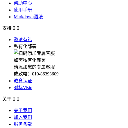
帮助中心
使用手册
Markdown语法
支持


邀请有礼
私有化部署
如需私有化部署
请添加您的专属客服
或致电：010-86393609
教育认证
对标Visio
关于


关于我们
加入我们
服务条款