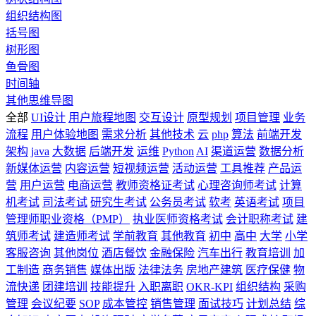
组织结构图
括号图
树形图
鱼骨图
时间轴
其他思维导图
全部
UI设计
用户旅程地图
交互设计
原型规划
项目管理
业务
流程
用户体验地图
需求分析
其他技术
云
php
算法
前端开发
架构
java
大数据
后端开发
运维
Python
AI
渠道运营
数据分析
新媒体运营
内容运营
短视频运营
活动运营
工具推荐
产品运
营
用户运营
电商运营
教师资格证考试
心理咨询师考试
计算
机考试
司法考试
研究生考试
公务员考试
软考
英语考试
项目
管理师职业资格（PMP）
执业医师资格考试
会计职称考试
建
筑师考试
建造师考试
学前教育
其他教育
初中
高中
大学
小学
客服咨询
其他岗位
酒店餐饮
金融保险
汽车出行
教育培训
加
工制造
商务销售
媒体出版
法律法务
房地产建筑
医疗保健
物
流快递
团建培训
技能提升
入职离职
OKR-KPI
组织结构
采购
管理
会议纪要
SOP
成本管控
销售管理
面试技巧
计划总结
综