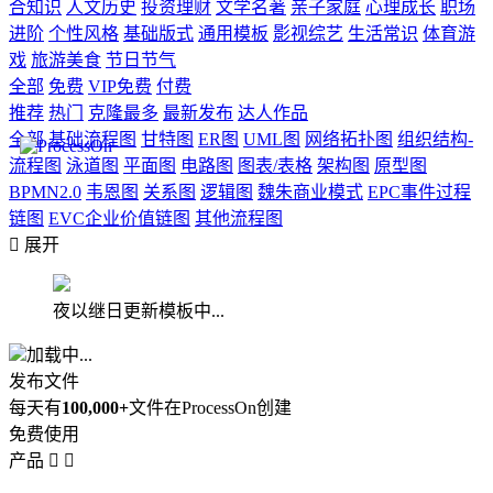
合知识
人文历史
投资理财
文学名著
亲子家庭
心理成长
职场
进阶
个性风格
基础版式
通用模板
影视综艺
生活常识
体育游
戏
旅游美食
节日节气
全部
免费
VIP免费
付费
推荐
热门
克隆最多
最新发布
达人作品
全部
基础流程图
甘特图
ER图
UML图
网络拓扑图
组织结构-
流程图
泳道图
平面图
电路图
图表/表格
架构图
原型图
BPMN2.0
韦恩图
关系图
逻辑图
魏朱商业模式
EPC事件过程
链图
EVC企业价值链图
其他流程图

展开
夜以继日更新模板中...
加载中...
发布文件
每天有
100,000+
文件在ProcessOn创建
免费使用
产品

