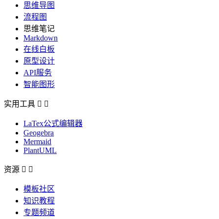
思维导图
流程图
思维笔记
Markdown
在线白板
原型设计
API服务
智能图形
实用工具


LaTex公式编辑器
Geogebra
Mermaid
PlantUML
资源


模板社区
知识教程
专题频道