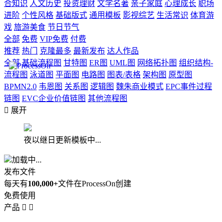
合知识
人文历史
投资理财
文学名著
亲子家庭
心理成长
职场
进阶
个性风格
基础版式
通用模板
影视综艺
生活常识
体育游
戏
旅游美食
节日节气
全部
免费
VIP免费
付费
推荐
热门
克隆最多
最新发布
达人作品
全部
基础流程图
甘特图
ER图
UML图
网络拓扑图
组织结构-
流程图
泳道图
平面图
电路图
图表/表格
架构图
原型图
BPMN2.0
韦恩图
关系图
逻辑图
魏朱商业模式
EPC事件过程
链图
EVC企业价值链图
其他流程图

展开
夜以继日更新模板中...
加载中...
发布文件
每天有
100,000+
文件在ProcessOn创建
免费使用
产品

