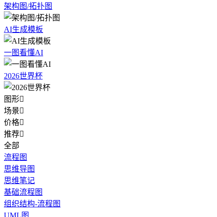
架构图/拓扑图
AI生成模板
一图看懂AI
2026世界杯
图形

场景

价格

推荐

全部
流程图
思维导图
思维笔记
基础流程图
组织结构-流程图
UML图