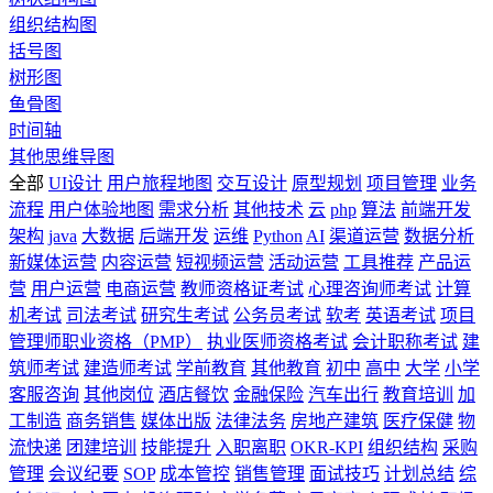
组织结构图
括号图
树形图
鱼骨图
时间轴
其他思维导图
全部
UI设计
用户旅程地图
交互设计
原型规划
项目管理
业务
流程
用户体验地图
需求分析
其他技术
云
php
算法
前端开发
架构
java
大数据
后端开发
运维
Python
AI
渠道运营
数据分析
新媒体运营
内容运营
短视频运营
活动运营
工具推荐
产品运
营
用户运营
电商运营
教师资格证考试
心理咨询师考试
计算
机考试
司法考试
研究生考试
公务员考试
软考
英语考试
项目
管理师职业资格（PMP）
执业医师资格考试
会计职称考试
建
筑师考试
建造师考试
学前教育
其他教育
初中
高中
大学
小学
客服咨询
其他岗位
酒店餐饮
金融保险
汽车出行
教育培训
加
工制造
商务销售
媒体出版
法律法务
房地产建筑
医疗保健
物
流快递
团建培训
技能提升
入职离职
OKR-KPI
组织结构
采购
管理
会议纪要
SOP
成本管控
销售管理
面试技巧
计划总结
综