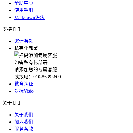
帮助中心
使用手册
Markdown语法
支持


邀请有礼
私有化部署
如需私有化部署
请添加您的专属客服
或致电：010-86393609
教育认证
对标Visio
关于


关于我们
加入我们
服务条款