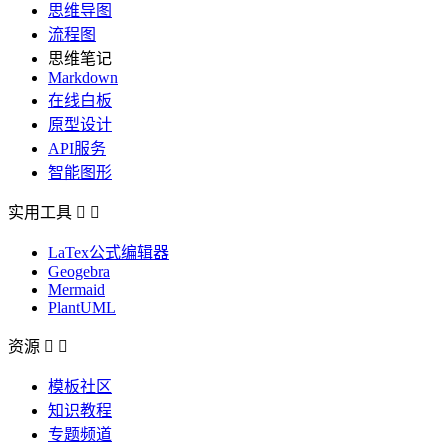
思维导图
流程图
思维笔记
Markdown
在线白板
原型设计
API服务
智能图形
实用工具


LaTex公式编辑器
Geogebra
Mermaid
PlantUML
资源


模板社区
知识教程
专题频道