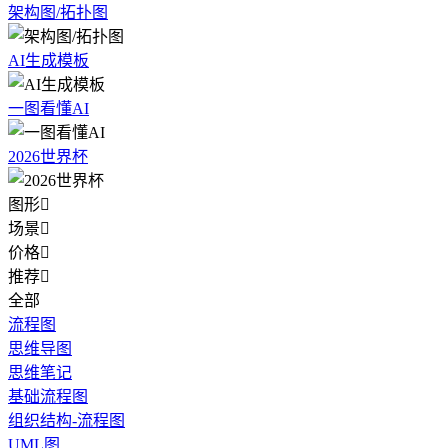
架构图/拓扑图
AI生成模板
一图看懂AI
2026世界杯
图形

场景

价格

推荐

全部
流程图
思维导图
思维笔记
基础流程图
组织结构-流程图
UML图