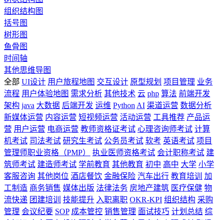
组织结构图
括号图
树形图
鱼骨图
时间轴
其他思维导图
全部
UI设计
用户旅程地图
交互设计
原型规划
项目管理
业务
流程
用户体验地图
需求分析
其他技术
云
php
算法
前端开发
架构
java
大数据
后端开发
运维
Python
AI
渠道运营
数据分析
新媒体运营
内容运营
短视频运营
活动运营
工具推荐
产品运
营
用户运营
电商运营
教师资格证考试
心理咨询师考试
计算
机考试
司法考试
研究生考试
公务员考试
软考
英语考试
项目
管理师职业资格（PMP）
执业医师资格考试
会计职称考试
建
筑师考试
建造师考试
学前教育
其他教育
初中
高中
大学
小学
客服咨询
其他岗位
酒店餐饮
金融保险
汽车出行
教育培训
加
工制造
商务销售
媒体出版
法律法务
房地产建筑
医疗保健
物
流快递
团建培训
技能提升
入职离职
OKR-KPI
组织结构
采购
管理
会议纪要
SOP
成本管控
销售管理
面试技巧
计划总结
综