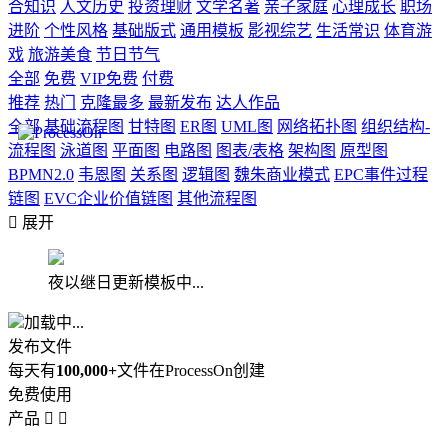
合知识
人文历史
投资理财
文学名著
亲子家庭
心理成长
职场
进阶
个性风格
基础版式
通用模板
影视综艺
生活常识
体育游
戏
旅游美食
节日节气
全部
免费
VIP免费
付费
推荐
热门
克隆最多
最新发布
达人作品
全部
基础流程图
甘特图
ER图
UML图
网络拓扑图
组织结构-
流程图
泳道图
平面图
电路图
图表/表格
架构图
原型图
BPMN2.0
韦恩图
关系图
逻辑图
魏朱商业模式
EPC事件过程
链图
EVC企业价值链图
其他流程图

展开
夜以继日更新模板中...
加载中...
发布文件
每天有
100,000+
文件在ProcessOn创建
免费使用
产品

