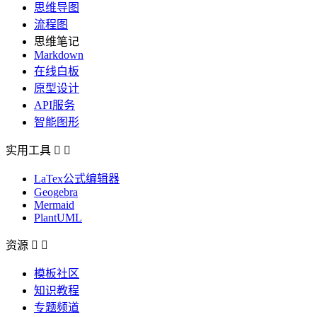
思维导图
流程图
思维笔记
Markdown
在线白板
原型设计
API服务
智能图形
实用工具


LaTex公式编辑器
Geogebra
Mermaid
PlantUML
资源


模板社区
知识教程
专题频道