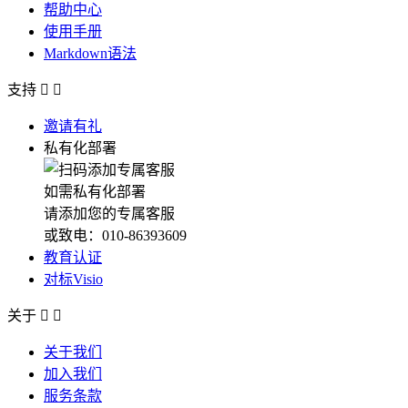
帮助中心
使用手册
Markdown语法
支持


邀请有礼
私有化部署
如需私有化部署
请添加您的专属客服
或致电：010-86393609
教育认证
对标Visio
关于


关于我们
加入我们
服务条款