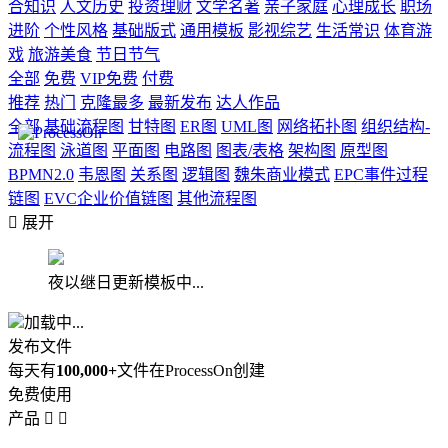
合知识
人文历史
投资理财
文学名著
亲子家庭
心理成长
职场
进阶
个性风格
基础版式
通用模板
影视综艺
生活常识
体育游
戏
旅游美食
节日节气
全部
免费
VIP免费
付费
推荐
热门
克隆最多
最新发布
达人作品
全部
基础流程图
甘特图
ER图
UML图
网络拓扑图
组织结构-
流程图
泳道图
平面图
电路图
图表/表格
架构图
原型图
BPMN2.0
韦恩图
关系图
逻辑图
魏朱商业模式
EPC事件过程
链图
EVC企业价值链图
其他流程图

展开
夜以继日更新模板中...
加载中...
发布文件
每天有
100,000+
文件在ProcessOn创建
免费使用
产品

