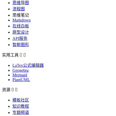
思维导图
流程图
思维笔记
Markdown
在线白板
原型设计
API服务
智能图形
实用工具


LaTex公式编辑器
Geogebra
Mermaid
PlantUML
资源


模板社区
知识教程
专题频道