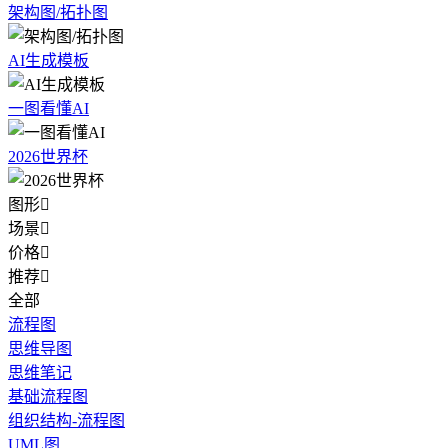
架构图/拓扑图
AI生成模板
一图看懂AI
2026世界杯
图形

场景

价格

推荐

全部
流程图
思维导图
思维笔记
基础流程图
组织结构-流程图
UML图