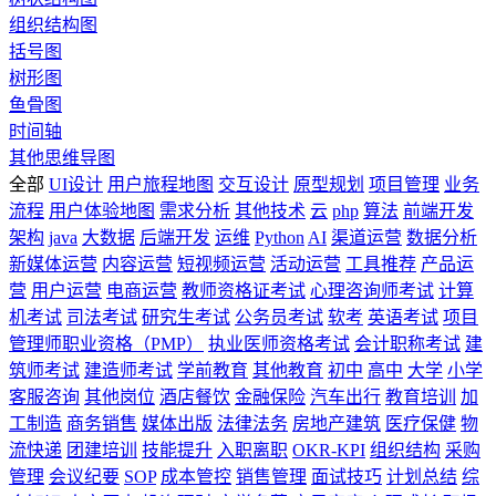
组织结构图
括号图
树形图
鱼骨图
时间轴
其他思维导图
全部
UI设计
用户旅程地图
交互设计
原型规划
项目管理
业务
流程
用户体验地图
需求分析
其他技术
云
php
算法
前端开发
架构
java
大数据
后端开发
运维
Python
AI
渠道运营
数据分析
新媒体运营
内容运营
短视频运营
活动运营
工具推荐
产品运
营
用户运营
电商运营
教师资格证考试
心理咨询师考试
计算
机考试
司法考试
研究生考试
公务员考试
软考
英语考试
项目
管理师职业资格（PMP）
执业医师资格考试
会计职称考试
建
筑师考试
建造师考试
学前教育
其他教育
初中
高中
大学
小学
客服咨询
其他岗位
酒店餐饮
金融保险
汽车出行
教育培训
加
工制造
商务销售
媒体出版
法律法务
房地产建筑
医疗保健
物
流快递
团建培训
技能提升
入职离职
OKR-KPI
组织结构
采购
管理
会议纪要
SOP
成本管控
销售管理
面试技巧
计划总结
综