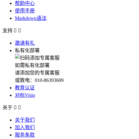
帮助中心
使用手册
Markdown语法
支持


邀请有礼
私有化部署
如需私有化部署
请添加您的专属客服
或致电：010-86393609
教育认证
对标Visio
关于


关于我们
加入我们
服务条款