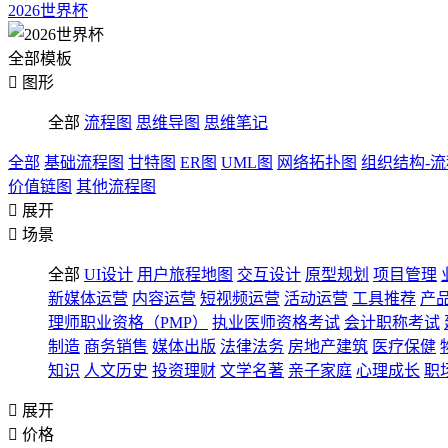
2026世界杯
全部模板

图形
全部
流程图
思维导图
思维笔记
全部
基础流程图
甘特图
ER图
UML图
网络拓扑图
组织结构-
价值链图
其他流程图

展开

场景
全部
UI设计
用户旅程地图
交互设计
原型规划
项目管理
新媒体运营
内容运营
短视频运营
活动运营
工具推荐
产
理师职业资格（PMP）
执业医师资格考试
会计职称考试
制造
商务销售
媒体出版
法律法务
房地产建筑
医疗保健
知识
人文历史
投资理财
文学名著
亲子家庭
心理成长
职

展开

价格