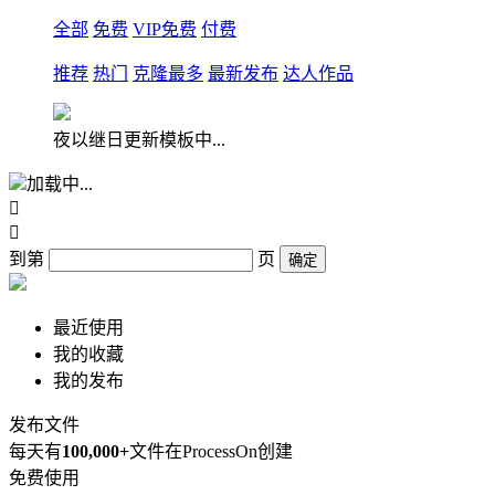
全部
免费
VIP免费
付费
推荐
热门
克隆最多
最新发布
达人作品
夜以继日更新模板中...
加载中...


到第
页
确定
最近使用
我的收藏
我的发布
发布文件
每天有
100,000+
文件在ProcessOn创建
免费使用