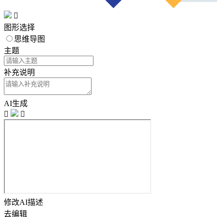

图形选择
思维导图
主题
补充说明
AI生成


修改AI描述
去编辑