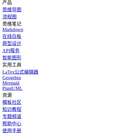
产品
思维导图
流程图
思维笔记
Markdown
在线白板
原型设计
API服务
智能图形
实用工具
LaTex公式编辑器
Geogebra
Mermaid
PlantUML
资源
模板社区
知识教程
专题频道
帮助中心
使用手册