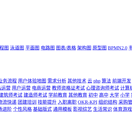
流程图
泳道图
平面图
电路图
图表/表格
架构图
原型图
BPMN2.0
业务流程
用户体验地图
需求分析
其他技术
云
php
算法
前端开发
品运营
用户运营
电商运营
教师资格证考试
心理咨询师考试
计算
建筑师考试
建造师考试
学前教育
其他教育
初中
高中
大学
小学
物流快递
团建培训
技能提升
入职离职
OKR-KPI
组织结构
采购
场进阶
个性风格
基础版式
通用模板
影视综艺
生活常识
体育游戏