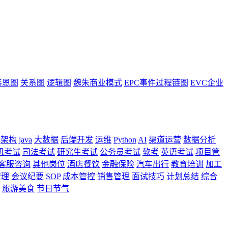
韦恩图
关系图
逻辑图
魏朱商业模式
EPC事件过程链图
EVC企业
架构
java
大数据
后端开发
运维
Python
AI
渠道运营
数据分析
机考试
司法考试
研究生考试
公务员考试
软考
英语考试
项目管
客服咨询
其他岗位
酒店餐饮
金融保险
汽车出行
教育培训
加工
管理
会议纪要
SOP
成本管控
销售管理
面试技巧
计划总结
综合
旅游美食
节日节气