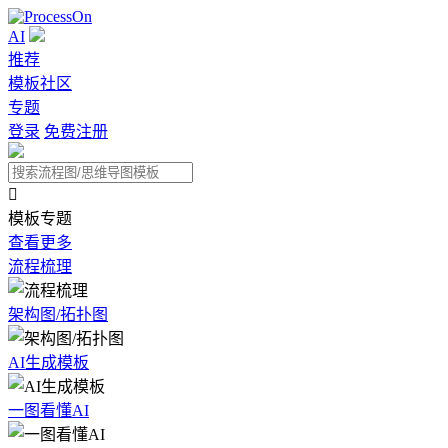
AI
推荐
模板社区
专题
登录
免费注册

模板专题
查看更多
流程梳理
架构图/拓扑图
AI生成模板
一图看懂AI