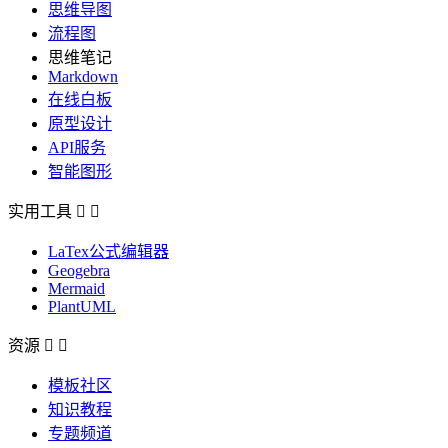
思维导图
流程图
思维笔记
Markdown
在线白板
原型设计
API服务
智能图形
实用工具


LaTex公式编辑器
Geogebra
Mermaid
PlantUML
资源


模板社区
知识教程
专题频道