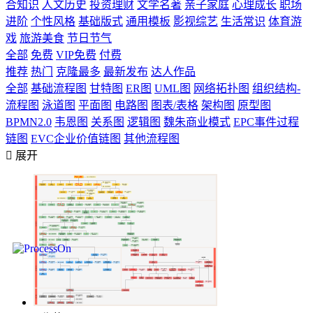
合知识
人文历史
投资理财
文学名著
亲子家庭
心理成长
职场
进阶
个性风格
基础版式
通用模板
影视综艺
生活常识
体育游
戏
旅游美食
节日节气
全部
免费
VIP免费
付费
推荐
热门
克隆最多
最新发布
达人作品
全部
基础流程图
甘特图
ER图
UML图
网络拓扑图
组织结构-
流程图
泳道图
平面图
电路图
图表/表格
架构图
原型图
BPMN2.0
韦恩图
关系图
逻辑图
魏朱商业模式
EPC事件过程
链图
EVC企业价值链图
其他流程图

展开