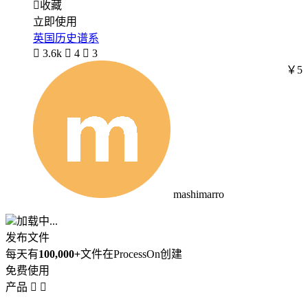

收藏
立即使用
英国历史谱系

3.6k

4

3
￥5
mashimarro
加载中...
发布文件
每天有
100,000+
文件在ProcessOn创建
免费使用
产品

