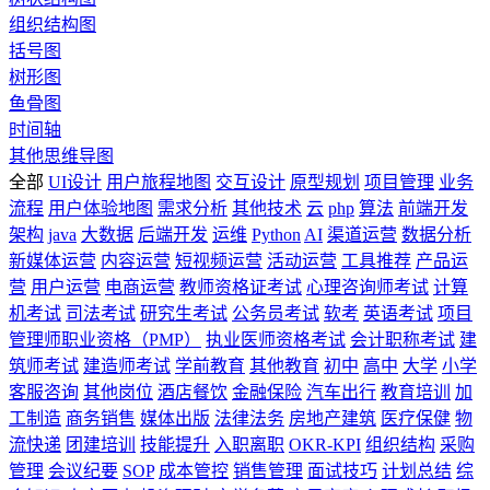
组织结构图
括号图
树形图
鱼骨图
时间轴
其他思维导图
全部
UI设计
用户旅程地图
交互设计
原型规划
项目管理
业务
流程
用户体验地图
需求分析
其他技术
云
php
算法
前端开发
架构
java
大数据
后端开发
运维
Python
AI
渠道运营
数据分析
新媒体运营
内容运营
短视频运营
活动运营
工具推荐
产品运
营
用户运营
电商运营
教师资格证考试
心理咨询师考试
计算
机考试
司法考试
研究生考试
公务员考试
软考
英语考试
项目
管理师职业资格（PMP）
执业医师资格考试
会计职称考试
建
筑师考试
建造师考试
学前教育
其他教育
初中
高中
大学
小学
客服咨询
其他岗位
酒店餐饮
金融保险
汽车出行
教育培训
加
工制造
商务销售
媒体出版
法律法务
房地产建筑
医疗保健
物
流快递
团建培训
技能提升
入职离职
OKR-KPI
组织结构
采购
管理
会议纪要
SOP
成本管控
销售管理
面试技巧
计划总结
综