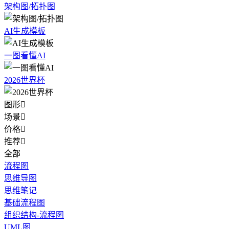
架构图/拓扑图
AI生成模板
一图看懂AI
2026世界杯
图形

场景

价格

推荐

全部
流程图
思维导图
思维笔记
基础流程图
组织结构-流程图
UML图