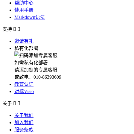
帮助中心
使用手册
Markdown语法
支持


邀请有礼
私有化部署
如需私有化部署
请添加您的专属客服
或致电：010-86393609
教育认证
对标Visio
关于


关于我们
加入我们
服务条款