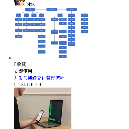
bjxg

收藏
立即使用
开发与持续交付管理流程

1.8k

0

0