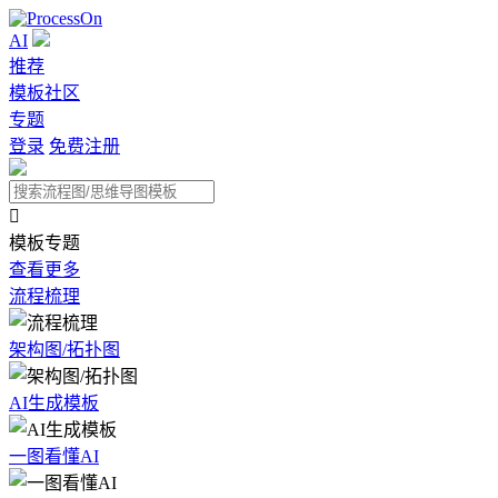
AI
推荐
模板社区
专题
登录
免费注册

模板专题
查看更多
流程梳理
架构图/拓扑图
AI生成模板
一图看懂AI