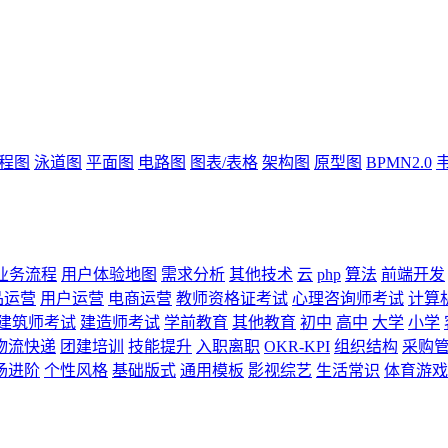
流程图
泳道图
平面图
电路图
图表/表格
架构图
原型图
BPMN2.0
业务流程
用户体验地图
需求分析
其他技术
云
php
算法
前端开发
品运营
用户运营
电商运营
教师资格证考试
心理咨询师考试
计算
建筑师考试
建造师考试
学前教育
其他教育
初中
高中
大学
小学
物流快递
团建培训
技能提升
入职离职
OKR-KPI
组织结构
采购
场进阶
个性风格
基础版式
通用模板
影视综艺
生活常识
体育游戏