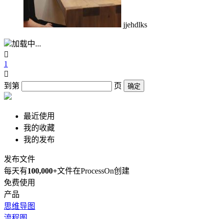
jjehdlks
加载中...

1

到第
页
确定
最近使用
我的收藏
我的发布
发布文件
每天有
100,000+
文件在ProcessOn创建
免费使用
产品
思维导图
流程图