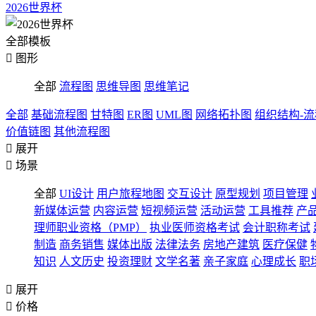
2026世界杯
全部模板

图形
全部
流程图
思维导图
思维笔记
全部
基础流程图
甘特图
ER图
UML图
网络拓扑图
组织结构-
价值链图
其他流程图

展开

场景
全部
UI设计
用户旅程地图
交互设计
原型规划
项目管理
新媒体运营
内容运营
短视频运营
活动运营
工具推荐
产
理师职业资格（PMP）
执业医师资格考试
会计职称考试
制造
商务销售
媒体出版
法律法务
房地产建筑
医疗保健
知识
人文历史
投资理财
文学名著
亲子家庭
心理成长
职

展开

价格