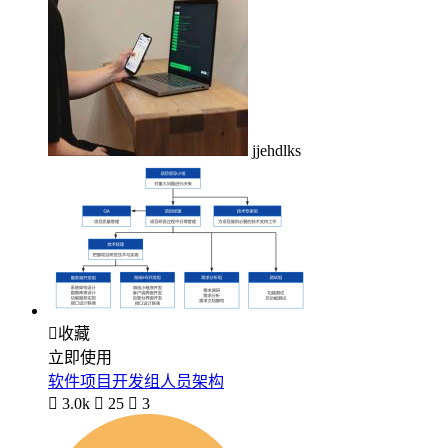
jjehdlks

收藏
立即使用
软件项目开发组人员架构

3.0k

25

3