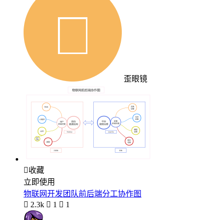
歪眼镜

收藏
立即使用
物联网开发团队前后端分工协作图

2.3k

1

1