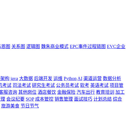
韦恩图
关系图
逻辑图
魏朱商业模式
EPC事件过程链图
EVC企业
架构
java
大数据
后端开发
运维
Python
AI
渠道运营
数据分析
机考试
司法考试
研究生考试
公务员考试
软考
英语考试
项目管
客服咨询
其他岗位
酒店餐饮
金融保险
汽车出行
教育培训
加工
管理
会议纪要
SOP
成本管控
销售管理
面试技巧
计划总结
综合
旅游美食
节日节气