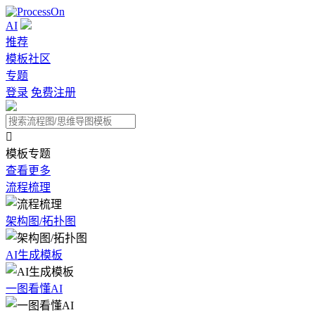
AI
推荐
模板社区
专题
登录
免费注册

模板专题
查看更多
流程梳理
架构图/拓扑图
AI生成模板
一图看懂AI