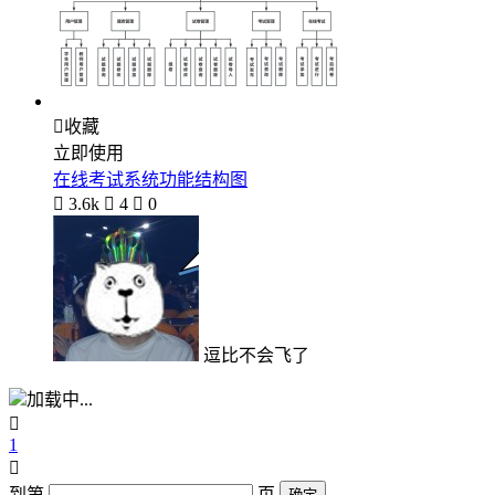

收藏
立即使用
在线考试系统功能结构图

3.6k

4

0
逗比不会飞了
加载中...

1

到第
页