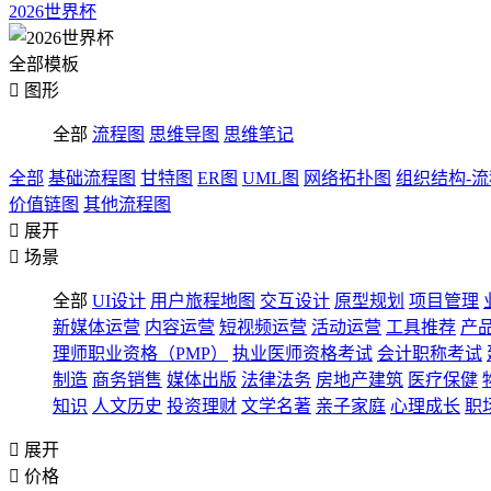
2026世界杯
全部模板

图形
全部
流程图
思维导图
思维笔记
全部
基础流程图
甘特图
ER图
UML图
网络拓扑图
组织结构-
价值链图
其他流程图

展开

场景
全部
UI设计
用户旅程地图
交互设计
原型规划
项目管理
新媒体运营
内容运营
短视频运营
活动运营
工具推荐
产
理师职业资格（PMP）
执业医师资格考试
会计职称考试
制造
商务销售
媒体出版
法律法务
房地产建筑
医疗保健
知识
人文历史
投资理财
文学名著
亲子家庭
心理成长
职

展开

价格