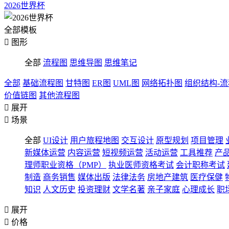
2026世界杯
全部模板

图形
全部
流程图
思维导图
思维笔记
全部
基础流程图
甘特图
ER图
UML图
网络拓扑图
组织结构-
价值链图
其他流程图

展开

场景
全部
UI设计
用户旅程地图
交互设计
原型规划
项目管理
新媒体运营
内容运营
短视频运营
活动运营
工具推荐
产
理师职业资格（PMP）
执业医师资格考试
会计职称考试
制造
商务销售
媒体出版
法律法务
房地产建筑
医疗保健
知识
人文历史
投资理财
文学名著
亲子家庭
心理成长
职

展开

价格