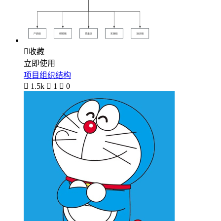

收藏
立即使用
项目组织结构

1.5k

1

0