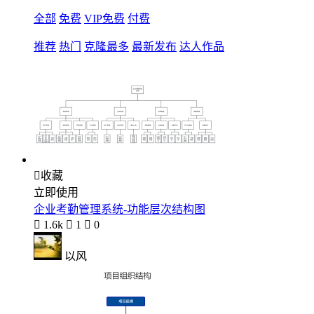
全部
免费
VIP免费
付费
推荐
热门
克隆最多
最新发布
达人作品

收藏
立即使用
企业考勤管理系统-功能层次结构图

1.6k

1

0
以风