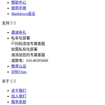
帮助中心
使用手册
Markdown语法
支持


邀请有礼
私有化部署
如需私有化部署
请添加您的专属客服
或致电：010-86393609
教育认证
对标Visio
关于


关于我们
加入我们
服务条款