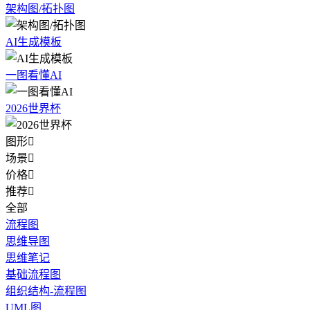
架构图/拓扑图
AI生成模板
一图看懂AI
2026世界杯
图形

场景

价格

推荐

全部
流程图
思维导图
思维笔记
基础流程图
组织结构-流程图
UML图