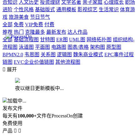
合知识
人文历史
投资理财
文学名著
亲子家庭
心理成长
职场
进阶
个性风格
基础版式
通用模板
影视综艺
生活常识
体育游
戏
旅游美食
节日节气
全部
免费
VIP免费
付费
推荐
热门
克隆最多
最新发布
达人作品
全部
基础流程图
甘特图
ER图
UML图
网络拓扑图
组织结构-
流程图
泳道图
平面图
电路图
图表/表格
架构图
原型图
BPMN2.0
韦恩图
关系图
逻辑图
魏朱商业模式
EPC事件过程
链图
EVC企业价值链图
其他流程图

展开
夜以继日更新模板中...
加载中...
发布文件
每天有
100,000+
文件在ProcessOn创建
免费使用
产品

