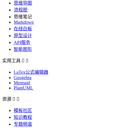
思维导图
流程图
思维笔记
Markdown
在线白板
原型设计
API服务
智能图形
实用工具


LaTex公式编辑器
Geogebra
Mermaid
PlantUML
资源


模板社区
知识教程
专题频道