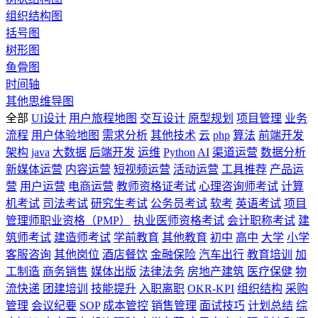
组织结构图
括号图
树形图
鱼骨图
时间轴
其他思维导图
全部
UI设计
用户旅程地图
交互设计
原型规划
项目管理
业务
流程
用户体验地图
需求分析
其他技术
云
php
算法
前端开发
架构
java
大数据
后端开发
运维
Python
AI
渠道运营
数据分析
新媒体运营
内容运营
短视频运营
活动运营
工具推荐
产品运
营
用户运营
电商运营
教师资格证考试
心理咨询师考试
计算
机考试
司法考试
研究生考试
公务员考试
软考
英语考试
项目
管理师职业资格（PMP）
执业医师资格考试
会计职称考试
建
筑师考试
建造师考试
学前教育
其他教育
初中
高中
大学
小学
客服咨询
其他岗位
酒店餐饮
金融保险
汽车出行
教育培训
加
工制造
商务销售
媒体出版
法律法务
房地产建筑
医疗保健
物
流快递
团建培训
技能提升
入职离职
OKR-KPI
组织结构
采购
管理
会议纪要
SOP
成本管控
销售管理
面试技巧
计划总结
综