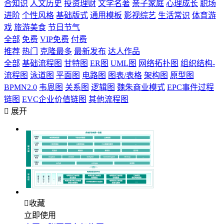
合知识
人文历史
投资理财
文学名著
亲子家庭
心理成长
职场
进阶
个性风格
基础版式
通用模板
影视综艺
生活常识
体育游
戏
旅游美食
节日节气
全部
免费
VIP免费
付费
推荐
热门
克隆最多
最新发布
达人作品
全部
基础流程图
甘特图
ER图
UML图
网络拓扑图
组织结构-
流程图
泳道图
平面图
电路图
图表/表格
架构图
原型图
BPMN2.0
韦恩图
关系图
逻辑图
魏朱商业模式
EPC事件过程
链图
EVC企业价值链图
其他流程图

展开

收藏
立即使用