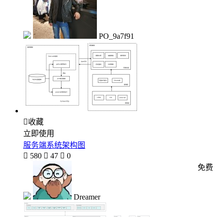
PO_9a7f91

收藏
立即使用
服务端系统架构图

580

47

0
免费
Dreamer