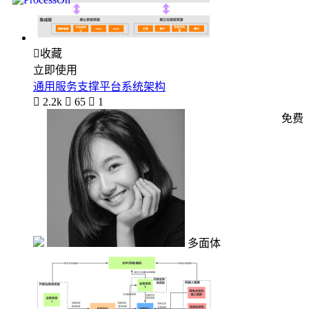

收藏
立即使用
通用服务支撑平台系统架构

2.2k

65

1
免费
多面体