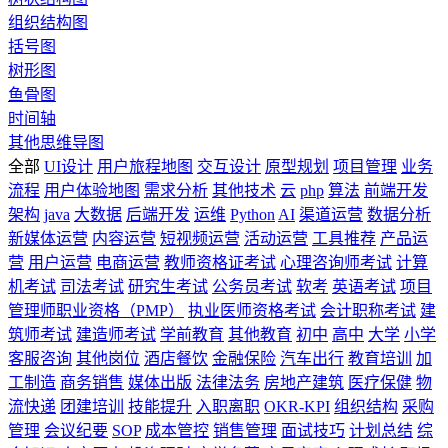
组织结构图
括号图
树形图
鱼骨图
时间轴
其他思维导图
全部
UI设计
用户旅程地图
交互设计
原型规划
项目管理
业务
流程
用户体验地图
需求分析
其他技术
云
php
算法
前端开发
架构
java
大数据
后端开发
运维
Python
AI
渠道运营
数据分析
新媒体运营
内容运营
短视频运营
活动运营
工具推荐
产品运
营
用户运营
电商运营
教师资格证考试
心理咨询师考试
计算
机考试
司法考试
研究生考试
公务员考试
软考
英语考试
项目
管理师职业资格（PMP）
执业医师资格考试
会计职称考试
建
筑师考试
建造师考试
学前教育
其他教育
初中
高中
大学
小学
客服咨询
其他岗位
酒店餐饮
金融保险
汽车出行
教育培训
加
工制造
商务销售
媒体出版
法律法务
房地产建筑
医疗保健
物
流快递
团建培训
技能提升
入职离职
OKR-KPI
组织结构
采购
管理
会议纪要
SOP
成本管控
销售管理
面试技巧
计划总结
综