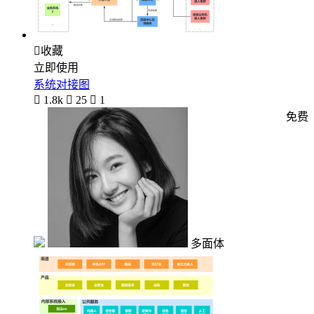

收藏
立即使用
系统对接图

1.8k

25

1
免费
多面体