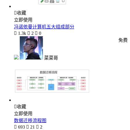

收藏
立即使用
冯诺依曼计算机五大组成部分

1.3k

2

0
免费
菜菜哥

收藏
立即使用
数据迁移流程图

693

21

2