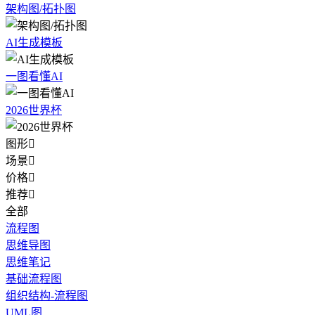
架构图/拓扑图
AI生成模板
一图看懂AI
2026世界杯
图形

场景

价格

推荐

全部
流程图
思维导图
思维笔记
基础流程图
组织结构-流程图
UML图