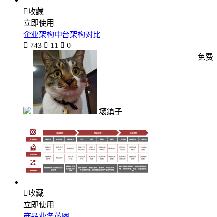

收藏
立即使用
企业架构中台架构对比

743

11

0
免费
壞鎮子

收藏
立即使用
商品业务蓝图