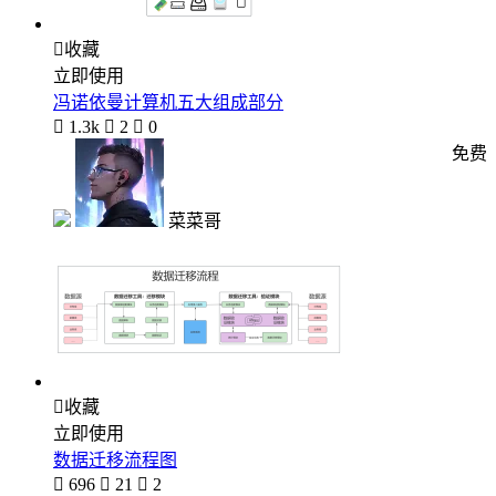

收藏
立即使用
冯诺依曼计算机五大组成部分

1.3k

2

0
免费
菜菜哥

收藏
立即使用
数据迁移流程图

696

21

2