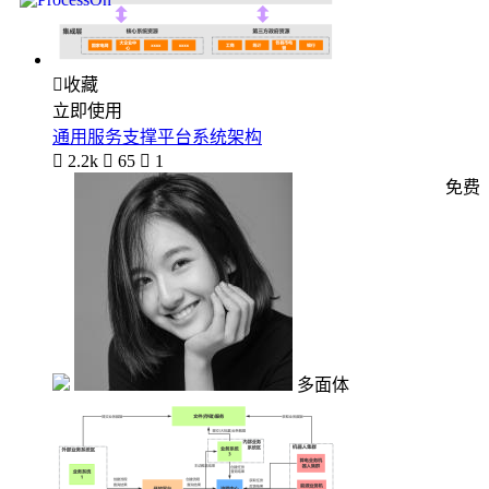

收藏
立即使用
通用服务支撑平台系统架构

2.2k

65

1
免费
多面体