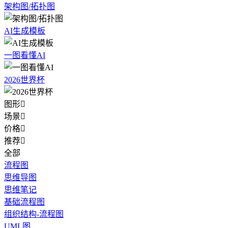
架构图/拓扑图
AI生成模板
一图看懂AI
2026世界杯
图形

场景

价格

推荐

全部
流程图
思维导图
思维笔记
基础流程图
组织结构-流程图
UML图