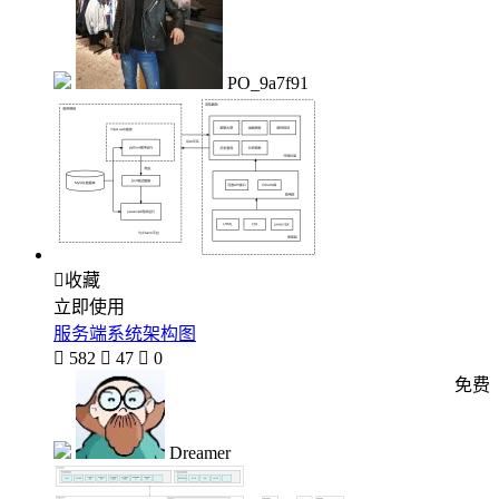
PO_9a7f91

收藏
立即使用
服务端系统架构图

582

47

0
免费
Dreamer