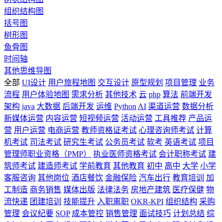
组织结构图
括号图
树形图
鱼骨图
时间轴
其他思维导图
全部
UI设计
用户旅程地图
交互设计
原型规划
项目管理
业务
流程
用户体验地图
需求分析
其他技术
云
php
算法
前端开发
架构
java
大数据
后端开发
运维
Python
AI
渠道运营
数据分析
新媒体运营
内容运营
短视频运营
活动运营
工具推荐
产品运
营
用户运营
电商运营
教师资格证考试
心理咨询师考试
计算
机考试
司法考试
研究生考试
公务员考试
软考
英语考试
项目
管理师职业资格（PMP）
执业医师资格考试
会计职称考试
建
筑师考试
建造师考试
学前教育
其他教育
初中
高中
大学
小学
客服咨询
其他岗位
酒店餐饮
金融保险
汽车出行
教育培训
加
工制造
商务销售
媒体出版
法律法务
房地产建筑
医疗保健
物
流快递
团建培训
技能提升
入职离职
OKR-KPI
组织结构
采购
管理
会议纪要
SOP
成本管控
销售管理
面试技巧
计划总结
综