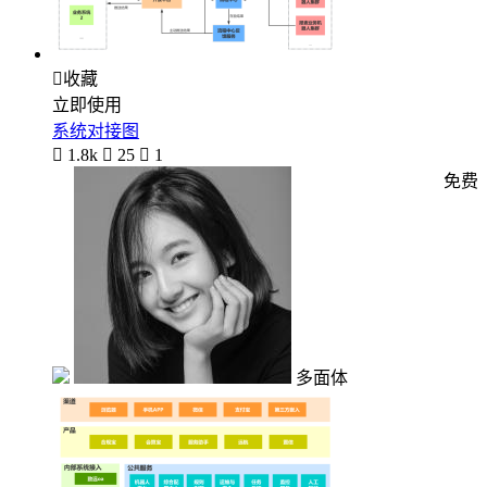

收藏
立即使用
系统对接图

1.8k

25

1
免费
多面体