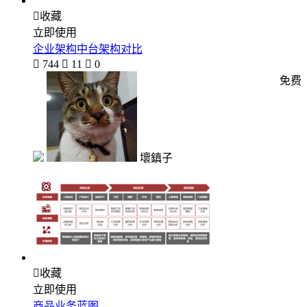

收藏
立即使用
企业架构中台架构对比

744

11

0
免费
壞鎮子

收藏
立即使用
商品业务蓝图