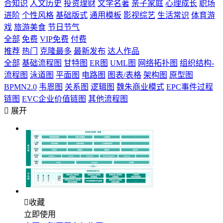
合知识
人文历史
投资理财
文学名著
亲子家庭
心理成长
职场
进阶
个性风格
基础版式
通用模板
影视综艺
生活常识
体育游
戏
旅游美食
节日节气
全部
免费
VIP免费
付费
推荐
热门
克隆最多
最新发布
达人作品
全部
基础流程图
甘特图
ER图
UML图
网络拓扑图
组织结构-
流程图
泳道图
平面图
电路图
图表/表格
架构图
原型图
BPMN2.0
韦恩图
关系图
逻辑图
魏朱商业模式
EPC事件过程
链图
EVC企业价值链图
其他流程图

展开

收藏
立即使用