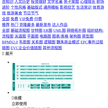
合知识
人文历史
投资理财
文学名著
亲子家庭
心理成长
职场
进阶
个性风格
基础版式
通用模板
影视综艺
生活常识
体育游
戏
旅游美食
节日节气
全部
免费
VIP免费
付费
推荐
热门
克隆最多
最新发布
达人作品
全部
基础流程图
甘特图
ER图
UML图
网络拓扑图
组织结构-
流程图
泳道图
平面图
电路图
图表/表格
架构图
原型图
BPMN2.0
韦恩图
关系图
逻辑图
魏朱商业模式
EPC事件过程
链图
EVC企业价值链图
其他流程图

展开

收藏
立即使用