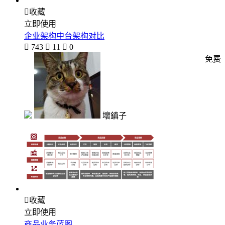

收藏
立即使用
企业架构中台架构对比

743

11

0
免费
壞鎮子

收藏
立即使用
商品业务蓝图