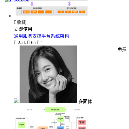

收藏
立即使用
通用服务支撑平台系统架构

2.2k

65

1
免费
多面体