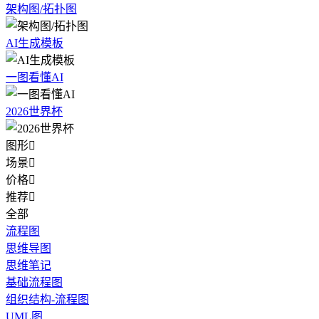
架构图/拓扑图
AI生成模板
一图看懂AI
2026世界杯
图形

场景

价格

推荐

全部
流程图
思维导图
思维笔记
基础流程图
组织结构-流程图
UML图