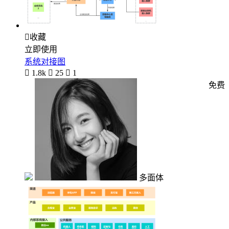

收藏
立即使用
系统对接图

1.8k

25

1
免费
多面体