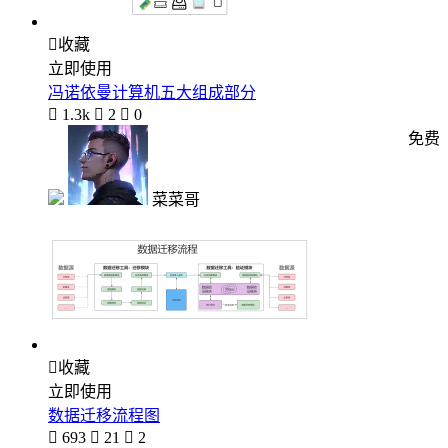

收藏
立即使用
冯诺依曼计算机五大组成部分

1.3k

2

0
免费
菜菜哥

收藏
立即使用
数据迁移流程图

693

21

2