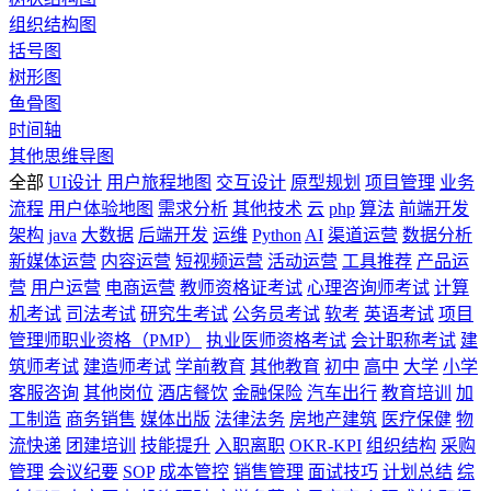
组织结构图
括号图
树形图
鱼骨图
时间轴
其他思维导图
全部
UI设计
用户旅程地图
交互设计
原型规划
项目管理
业务
流程
用户体验地图
需求分析
其他技术
云
php
算法
前端开发
架构
java
大数据
后端开发
运维
Python
AI
渠道运营
数据分析
新媒体运营
内容运营
短视频运营
活动运营
工具推荐
产品运
营
用户运营
电商运营
教师资格证考试
心理咨询师考试
计算
机考试
司法考试
研究生考试
公务员考试
软考
英语考试
项目
管理师职业资格（PMP）
执业医师资格考试
会计职称考试
建
筑师考试
建造师考试
学前教育
其他教育
初中
高中
大学
小学
客服咨询
其他岗位
酒店餐饮
金融保险
汽车出行
教育培训
加
工制造
商务销售
媒体出版
法律法务
房地产建筑
医疗保健
物
流快递
团建培训
技能提升
入职离职
OKR-KPI
组织结构
采购
管理
会议纪要
SOP
成本管控
销售管理
面试技巧
计划总结
综