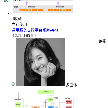

收藏
立即使用
通用服务支撑平台系统架构

2.2k

65

1
免费
多面体