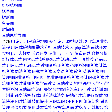
组织结构图
括号图
树形图
鱼骨图
时间轴
其他思维导图
全部
UI设计
用户旅程地图
交互设计
原型规划
项目管理
业务
流程
用户体验地图
需求分析
其他技术
云
php
算法
前端开发
架构
java
大数据
后端开发
运维
Python
AI
渠道运营
数据分析
新媒体运营
内容运营
短视频运营
活动运营
工具推荐
产品运
营
用户运营
电商运营
教师资格证考试
心理咨询师考试
计算
机考试
司法考试
研究生考试
公务员考试
软考
英语考试
项目
管理师职业资格（PMP）
执业医师资格考试
会计职称考试
建
筑师考试
建造师考试
学前教育
其他教育
初中
高中
大学
小学
客服咨询
其他岗位
酒店餐饮
金融保险
汽车出行
教育培训
加
工制造
商务销售
媒体出版
法律法务
房地产建筑
医疗保健
物
流快递
团建培训
技能提升
入职离职
OKR-KPI
组织结构
采购
管理
会议纪要
SOP
成本管控
销售管理
面试技巧
计划总结
综