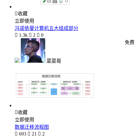

收藏
立即使用
冯诺依曼计算机五大组成部分

1.3k

2

0
免费
菜菜哥

收藏
立即使用
数据迁移流程图

693

21

2