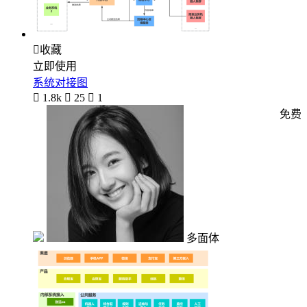

收藏
立即使用
系统对接图

1.8k

25

1
免费
多面体