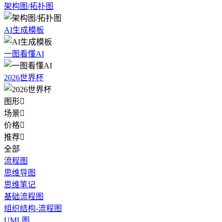
架构图/拓扑图
AI生成模板
一图看懂AI
2026世界杯
图形

场景

价格

推荐

全部
流程图
思维导图
思维笔记
基础流程图
组织结构-流程图
UML图