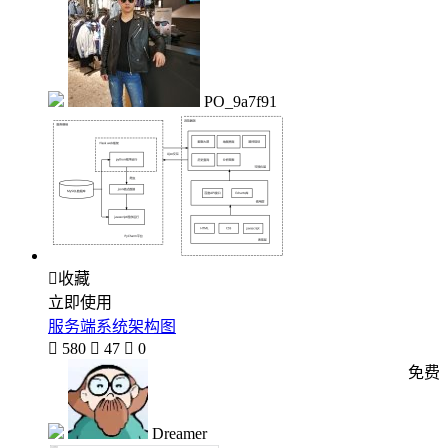
PO_9a7f91

收藏
立即使用
服务端系统架构图

580

47

0
免费
Dreamer