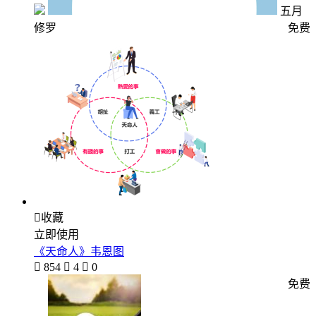
五月
修罗
免费

收藏
立即使用
《天命人》韦恩图

854

4

0
免费