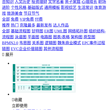
合知识
人文历史
投资理财
文学名著
亲子家庭
心理成长
职场
进阶
个性风格
基础版式
通用模板
影视综艺
生活常识
体育游
戏
旅游美食
节日节气
全部
免费
VIP免费
付费
推荐
热门
克隆最多
最新发布
达人作品
全部
基础流程图
甘特图
ER图
UML图
网络拓扑图
组织结构-
流程图
泳道图
平面图
电路图
图表/表格
架构图
原型图
BPMN2.0
韦恩图
关系图
逻辑图
魏朱商业模式
EPC事件过程
链图
EVC企业价值链图
其他流程图

展开

收藏
立即使用