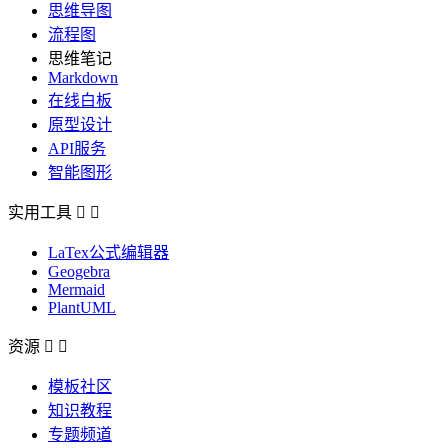
思维导图
流程图
思维笔记
Markdown
在线白板
原型设计
API服务
智能图形
实用工具


LaTex公式编辑器
Geogebra
Mermaid
PlantUML
资源


模板社区
知识教程
专题频道