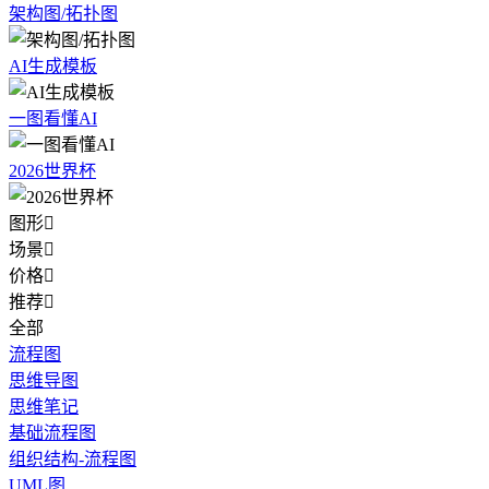
架构图/拓扑图
AI生成模板
一图看懂AI
2026世界杯
图形

场景

价格

推荐

全部
流程图
思维导图
思维笔记
基础流程图
组织结构-流程图
UML图