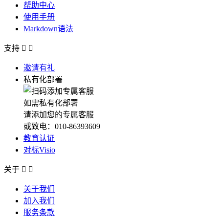
帮助中心
使用手册
Markdown语法
支持


邀请有礼
私有化部署
如需私有化部署
请添加您的专属客服
或致电：010-86393609
教育认证
对标Visio
关于


关于我们
加入我们
服务条款