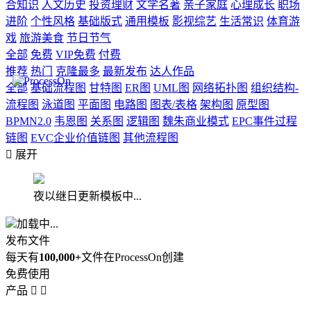
合知识
人文历史
投资理财
文学名著
亲子家庭
心理成长
职场
进阶
个性风格
基础版式
通用模板
影视综艺
生活常识
体育游
戏
旅游美食
节日节气
全部
免费
VIP免费
付费
推荐
热门
克隆最多
最新发布
达人作品
全部
基础流程图
甘特图
ER图
UML图
网络拓扑图
组织结构-
流程图
泳道图
平面图
电路图
图表/表格
架构图
原型图
BPMN2.0
韦恩图
关系图
逻辑图
魏朱商业模式
EPC事件过程
链图
EVC企业价值链图
其他流程图

展开
夜以继日更新模板中...
加载中...
发布文件
每天有
100,000+
文件在ProcessOn创建
免费使用
产品

