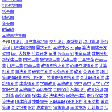
组织结构图
括号图
树形图
鱼骨图
时间轴
其他思维导图
全部
UI设计
用户旅程地图
交互设计
原型规划
项目管理
业务
流程
用户体验地图
需求分析
其他技术
云
php
算法
前端开发
架构
java
大数据
后端开发
运维
Python
AI
渠道运营
数据分析
新媒体运营
内容运营
短视频运营
活动运营
工具推荐
产品运
营
用户运营
电商运营
教师资格证考试
心理咨询师考试
计算
机考试
司法考试
研究生考试
公务员考试
软考
英语考试
项目
管理师职业资格（PMP）
执业医师资格考试
会计职称考试
建
筑师考试
建造师考试
学前教育
其他教育
初中
高中
大学
小学
客服咨询
其他岗位
酒店餐饮
金融保险
汽车出行
教育培训
加
工制造
商务销售
媒体出版
法律法务
房地产建筑
医疗保健
物
流快递
团建培训
技能提升
入职离职
OKR-KPI
组织结构
采购
管理
会议纪要
SOP
成本管控
销售管理
面试技巧
计划总结
综