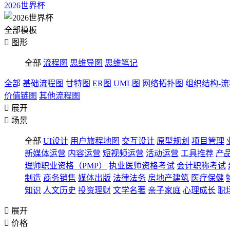
2026世界杯
全部模板

图形
全部
流程图
思维导图
思维笔记
全部
基础流程图
甘特图
ER图
UML图
网络拓扑图
组织结构-
价值链图
其他流程图

展开

场景
全部
UI设计
用户旅程地图
交互设计
原型规划
项目管理
新媒体运营
内容运营
短视频运营
活动运营
工具推荐
产
理师职业资格（PMP）
执业医师资格考试
会计职称考试
制造
商务销售
媒体出版
法律法务
房地产建筑
医疗保健
知识
人文历史
投资理财
文学名著
亲子家庭
心理成长
职

展开

价格