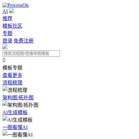
AI
推荐
模板社区
专题
登录
免费注册

模板专题
查看更多
流程梳理
架构图/拓扑图
AI生成模板
一图看懂AI