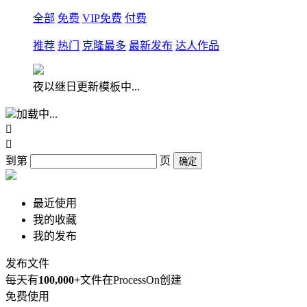
全部
免费
VIP免费
付费
推荐
热门
克隆最多
最新发布
达人作品
夜以继日更新模板中...
加载中...


到第
页
确定
最近使用
我的收藏
我的发布
发布文件
每天有
100,000+
文件在ProcessOn创建
免费使用