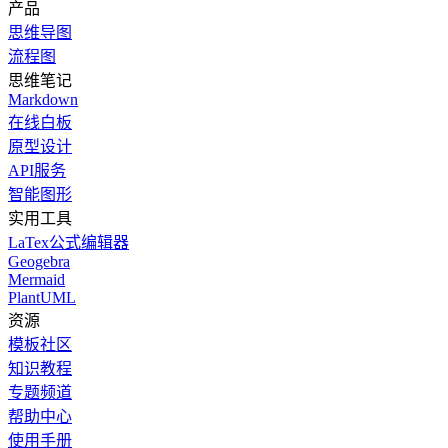
产品
思维导图
流程图
思维笔记
Markdown
在线白板
原型设计
API服务
智能图形
实用工具
LaTex公式编辑器
Geogebra
Mermaid
PlantUML
资源
模板社区
知识教程
专题频道
帮助中心
使用手册