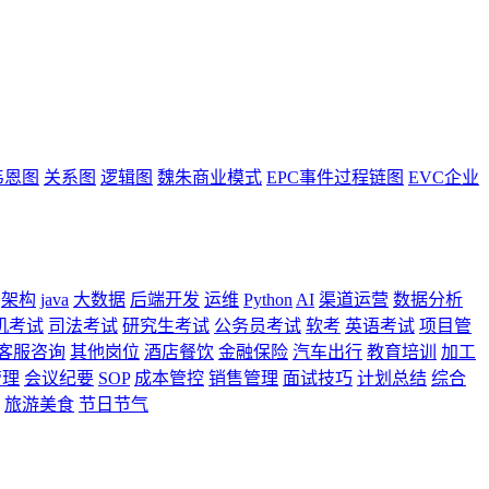
韦恩图
关系图
逻辑图
魏朱商业模式
EPC事件过程链图
EVC企业
架构
java
大数据
后端开发
运维
Python
AI
渠道运营
数据分析
机考试
司法考试
研究生考试
公务员考试
软考
英语考试
项目管
客服咨询
其他岗位
酒店餐饮
金融保险
汽车出行
教育培训
加工
管理
会议纪要
SOP
成本管控
销售管理
面试技巧
计划总结
综合
旅游美食
节日节气