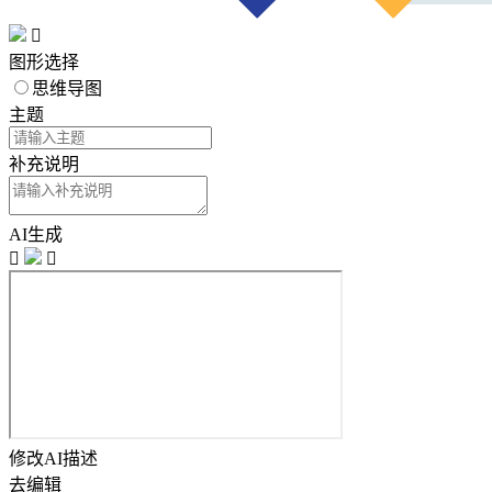

图形选择
思维导图
主题
补充说明
AI生成


修改AI描述
去编辑