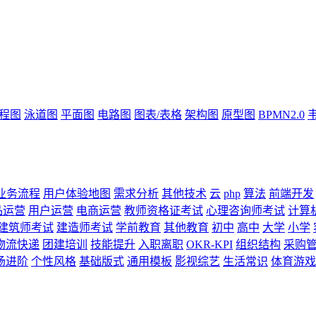
流程图
泳道图
平面图
电路图
图表/表格
架构图
原型图
BPMN2.0
业务流程
用户体验地图
需求分析
其他技术
云
php
算法
前端开发
品运营
用户运营
电商运营
教师资格证考试
心理咨询师考试
计算
建筑师考试
建造师考试
学前教育
其他教育
初中
高中
大学
小学
物流快递
团建培训
技能提升
入职离职
OKR-KPI
组织结构
采购
场进阶
个性风格
基础版式
通用模板
影视综艺
生活常识
体育游戏