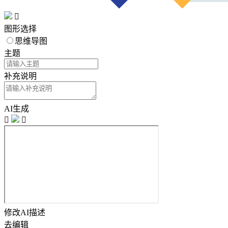

图形选择
思维导图
主题
补充说明
AI生成


修改AI描述
去编辑