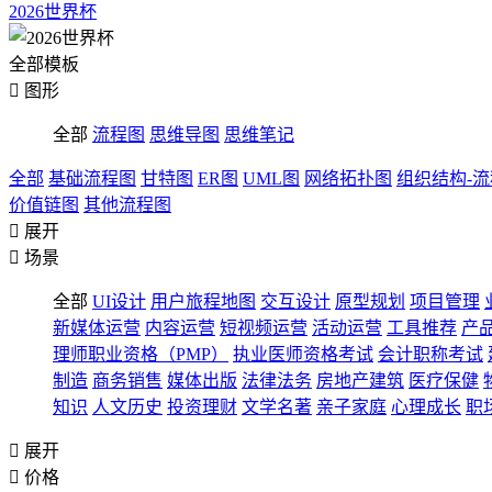
2026世界杯
全部模板

图形
全部
流程图
思维导图
思维笔记
全部
基础流程图
甘特图
ER图
UML图
网络拓扑图
组织结构-
价值链图
其他流程图

展开

场景
全部
UI设计
用户旅程地图
交互设计
原型规划
项目管理
新媒体运营
内容运营
短视频运营
活动运营
工具推荐
产
理师职业资格（PMP）
执业医师资格考试
会计职称考试
制造
商务销售
媒体出版
法律法务
房地产建筑
医疗保健
知识
人文历史
投资理财
文学名著
亲子家庭
心理成长
职

展开

价格