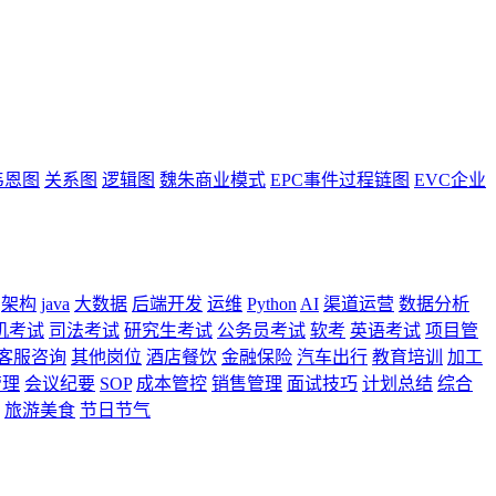
韦恩图
关系图
逻辑图
魏朱商业模式
EPC事件过程链图
EVC企业
架构
java
大数据
后端开发
运维
Python
AI
渠道运营
数据分析
机考试
司法考试
研究生考试
公务员考试
软考
英语考试
项目管
客服咨询
其他岗位
酒店餐饮
金融保险
汽车出行
教育培训
加工
管理
会议纪要
SOP
成本管控
销售管理
面试技巧
计划总结
综合
旅游美食
节日节气