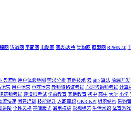
流程图
泳道图
平面图
电路图
图表/表格
架构图
原型图
BPMN2.0
业务流程
用户体验地图
需求分析
其他技术
云
php
算法
前端开发
品运营
用户运营
电商运营
教师资格证考试
心理咨询师考试
计算
建筑师考试
建造师考试
学前教育
其他教育
初中
高中
大学
小学
物流快递
团建培训
技能提升
入职离职
OKR-KPI
组织结构
采购
场进阶
个性风格
基础版式
通用模板
影视综艺
生活常识
体育游戏