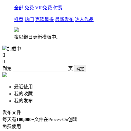
全部
免费
VIP免费
付费
推荐
热门
克隆最多
最新发布
达人作品
夜以继日更新模板中...
加载中...


到第
页
确定
最近使用
我的收藏
我的发布
发布文件
每天有
100,000+
文件在ProcessOn创建
免费使用