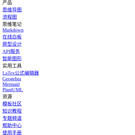
产品
思维导图
流程图
思维笔记
Markdown
在线白板
原型设计
API服务
智能图形
实用工具
LaTex公式编辑器
Geogebra
Mermaid
PlantUML
资源
模板社区
知识教程
专题频道
帮助中心
使用手册