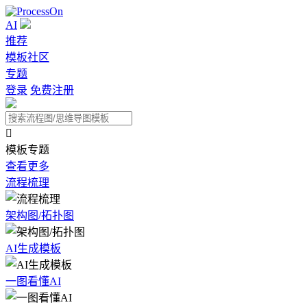
AI
推荐
模板社区
专题
登录
免费注册

模板专题
查看更多
流程梳理
架构图/拓扑图
AI生成模板
一图看懂AI