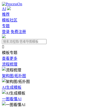
AI
推荐
模板社区
专题
登录
免费注册

模板专题
查看更多
流程梳理
架构图/拓扑图
AI生成模板
一图看懂AI