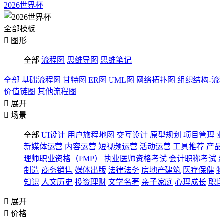
2026世界杯
全部模板

图形
全部
流程图
思维导图
思维笔记
全部
基础流程图
甘特图
ER图
UML图
网络拓扑图
组织结构-
价值链图
其他流程图

展开

场景
全部
UI设计
用户旅程地图
交互设计
原型规划
项目管理
新媒体运营
内容运营
短视频运营
活动运营
工具推荐
产
理师职业资格（PMP）
执业医师资格考试
会计职称考试
制造
商务销售
媒体出版
法律法务
房地产建筑
医疗保健
知识
人文历史
投资理财
文学名著
亲子家庭
心理成长
职

展开

价格