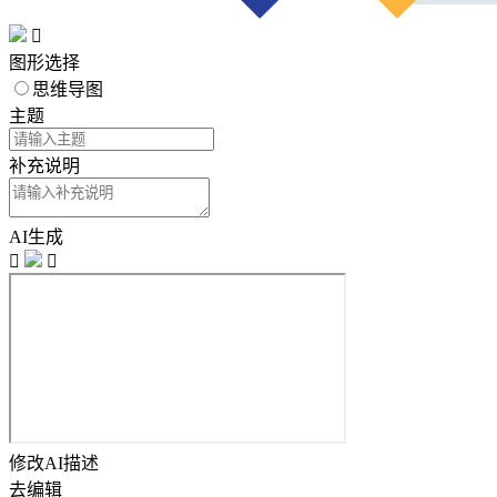

图形选择
思维导图
主题
补充说明
AI生成


修改AI描述
去编辑