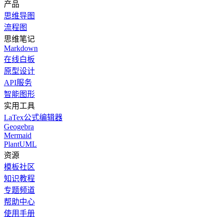
产品
思维导图
流程图
思维笔记
Markdown
在线白板
原型设计
API服务
智能图形
实用工具
LaTex公式编辑器
Geogebra
Mermaid
PlantUML
资源
模板社区
知识教程
专题频道
帮助中心
使用手册