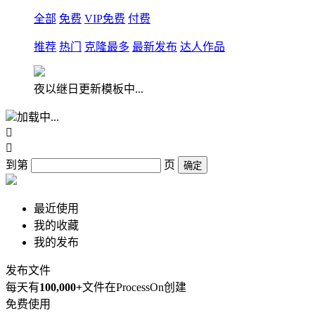
全部
免费
VIP免费
付费
推荐
热门
克隆最多
最新发布
达人作品
夜以继日更新模板中...
加载中...


到第
页
确定
最近使用
我的收藏
我的发布
发布文件
每天有
100,000+
文件在ProcessOn创建
免费使用