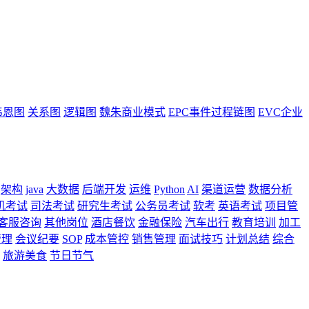
韦恩图
关系图
逻辑图
魏朱商业模式
EPC事件过程链图
EVC企业
架构
java
大数据
后端开发
运维
Python
AI
渠道运营
数据分析
机考试
司法考试
研究生考试
公务员考试
软考
英语考试
项目管
客服咨询
其他岗位
酒店餐饮
金融保险
汽车出行
教育培训
加工
管理
会议纪要
SOP
成本管控
销售管理
面试技巧
计划总结
综合
旅游美食
节日节气