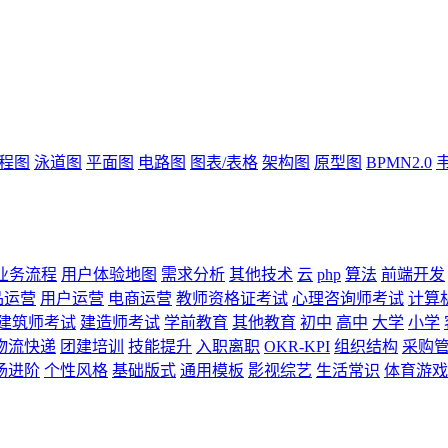
流程图
泳道图
平面图
电路图
图表/表格
架构图
原型图
BPMN2.0
业务流程
用户体验地图
需求分析
其他技术
云
php
算法
前端开发
品运营
用户运营
电商运营
教师资格证考试
心理咨询师考试
计算
建筑师考试
建造师考试
学前教育
其他教育
初中
高中
大学
小学
物流快递
团建培训
技能提升
入职离职
OKR-KPI
组织结构
采购
场进阶
个性风格
基础版式
通用模板
影视综艺
生活常识
体育游戏