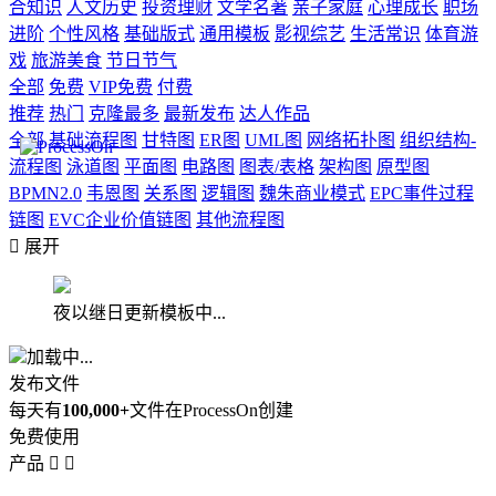
合知识
人文历史
投资理财
文学名著
亲子家庭
心理成长
职场
进阶
个性风格
基础版式
通用模板
影视综艺
生活常识
体育游
戏
旅游美食
节日节气
全部
免费
VIP免费
付费
推荐
热门
克隆最多
最新发布
达人作品
全部
基础流程图
甘特图
ER图
UML图
网络拓扑图
组织结构-
流程图
泳道图
平面图
电路图
图表/表格
架构图
原型图
BPMN2.0
韦恩图
关系图
逻辑图
魏朱商业模式
EPC事件过程
链图
EVC企业价值链图
其他流程图

展开
夜以继日更新模板中...
加载中...
发布文件
每天有
100,000+
文件在ProcessOn创建
免费使用
产品

