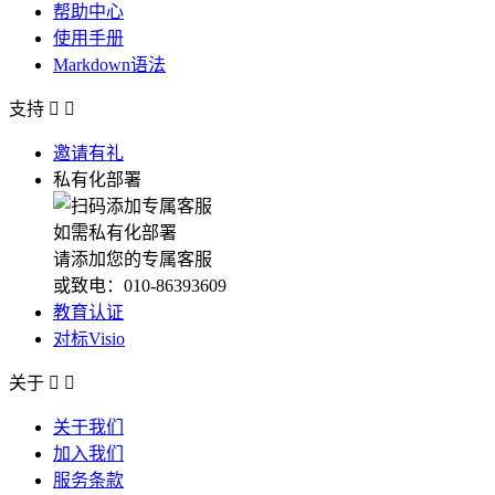
帮助中心
使用手册
Markdown语法
支持


邀请有礼
私有化部署
如需私有化部署
请添加您的专属客服
或致电：010-86393609
教育认证
对标Visio
关于


关于我们
加入我们
服务条款