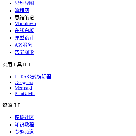
思维导图
流程图
思维笔记
Markdown
在线白板
原型设计
API服务
智能图形
实用工具


LaTex公式编辑器
Geogebra
Mermaid
PlantUML
资源


模板社区
知识教程
专题频道