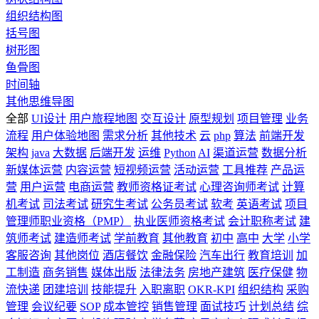
组织结构图
括号图
树形图
鱼骨图
时间轴
其他思维导图
全部
UI设计
用户旅程地图
交互设计
原型规划
项目管理
业务
流程
用户体验地图
需求分析
其他技术
云
php
算法
前端开发
架构
java
大数据
后端开发
运维
Python
AI
渠道运营
数据分析
新媒体运营
内容运营
短视频运营
活动运营
工具推荐
产品运
营
用户运营
电商运营
教师资格证考试
心理咨询师考试
计算
机考试
司法考试
研究生考试
公务员考试
软考
英语考试
项目
管理师职业资格（PMP）
执业医师资格考试
会计职称考试
建
筑师考试
建造师考试
学前教育
其他教育
初中
高中
大学
小学
客服咨询
其他岗位
酒店餐饮
金融保险
汽车出行
教育培训
加
工制造
商务销售
媒体出版
法律法务
房地产建筑
医疗保健
物
流快递
团建培训
技能提升
入职离职
OKR-KPI
组织结构
采购
管理
会议纪要
SOP
成本管控
销售管理
面试技巧
计划总结
综