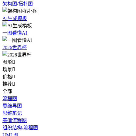
架构图/拓扑图
AI生成模板
一图看懂AI
2026世界杯
图形

场景

价格

推荐

全部
流程图
思维导图
思维笔记
基础流程图
组织结构-流程图
UML图