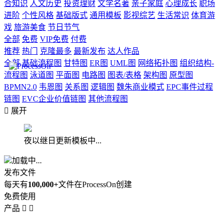
合知识
人文历史
投资理财
文学名著
亲子家庭
心理成长
职场
进阶
个性风格
基础版式
通用模板
影视综艺
生活常识
体育游
戏
旅游美食
节日节气
全部
免费
VIP免费
付费
推荐
热门
克隆最多
最新发布
达人作品
全部
基础流程图
甘特图
ER图
UML图
网络拓扑图
组织结构-
流程图
泳道图
平面图
电路图
图表/表格
架构图
原型图
BPMN2.0
韦恩图
关系图
逻辑图
魏朱商业模式
EPC事件过程
链图
EVC企业价值链图
其他流程图

展开
夜以继日更新模板中...
加载中...
发布文件
每天有
100,000+
文件在ProcessOn创建
免费使用
产品

