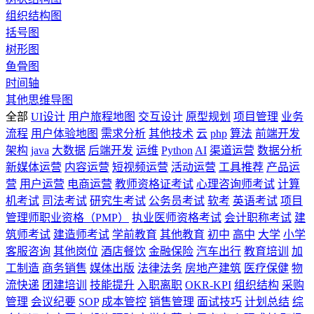
组织结构图
括号图
树形图
鱼骨图
时间轴
其他思维导图
全部
UI设计
用户旅程地图
交互设计
原型规划
项目管理
业务
流程
用户体验地图
需求分析
其他技术
云
php
算法
前端开发
架构
java
大数据
后端开发
运维
Python
AI
渠道运营
数据分析
新媒体运营
内容运营
短视频运营
活动运营
工具推荐
产品运
营
用户运营
电商运营
教师资格证考试
心理咨询师考试
计算
机考试
司法考试
研究生考试
公务员考试
软考
英语考试
项目
管理师职业资格（PMP）
执业医师资格考试
会计职称考试
建
筑师考试
建造师考试
学前教育
其他教育
初中
高中
大学
小学
客服咨询
其他岗位
酒店餐饮
金融保险
汽车出行
教育培训
加
工制造
商务销售
媒体出版
法律法务
房地产建筑
医疗保健
物
流快递
团建培训
技能提升
入职离职
OKR-KPI
组织结构
采购
管理
会议纪要
SOP
成本管控
销售管理
面试技巧
计划总结
综