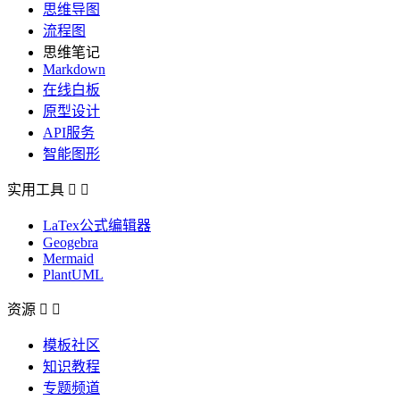
思维导图
流程图
思维笔记
Markdown
在线白板
原型设计
API服务
智能图形
实用工具


LaTex公式编辑器
Geogebra
Mermaid
PlantUML
资源


模板社区
知识教程
专题频道