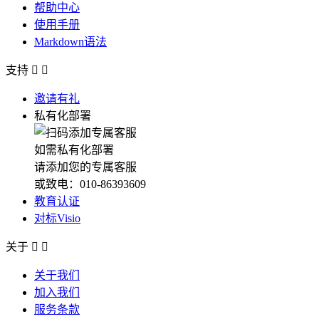
帮助中心
使用手册
Markdown语法
支持


邀请有礼
私有化部署
如需私有化部署
请添加您的专属客服
或致电：010-86393609
教育认证
对标Visio
关于


关于我们
加入我们
服务条款