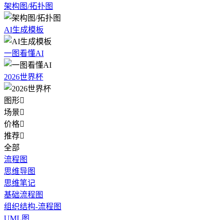
架构图/拓扑图
AI生成模板
一图看懂AI
2026世界杯
图形

场景

价格

推荐

全部
流程图
思维导图
思维笔记
基础流程图
组织结构-流程图
UML图