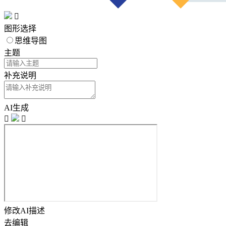

图形选择
思维导图
主题
补充说明
AI生成


修改AI描述
去编辑