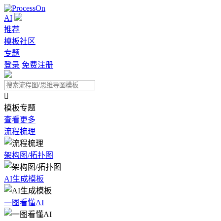
AI
推荐
模板社区
专题
登录
免费注册

模板专题
查看更多
流程梳理
架构图/拓扑图
AI生成模板
一图看懂AI