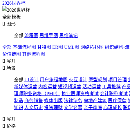
2026世界杯
全部模板

图形
全部
流程图
思维导图
思维笔记
全部
基础流程图
甘特图
ER图
UML图
网络拓扑图
组织结构-
价值链图
其他流程图

展开

场景
全部
UI设计
用户旅程地图
交互设计
原型规划
项目管理
新媒体运营
内容运营
短视频运营
活动运营
工具推荐
产
理师职业资格（PMP）
执业医师资格考试
会计职称考试
制造
商务销售
媒体出版
法律法务
房地产建筑
医疗保健
知识
人文历史
投资理财
文学名著
亲子家庭
心理成长
职

展开

价格