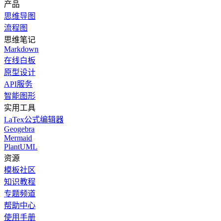
产品
思维导图
流程图
思维笔记
Markdown
在线白板
原型设计
API服务
智能图形
实用工具
LaTex公式编辑器
Geogebra
Mermaid
PlantUML
资源
模板社区
知识教程
专题频道
帮助中心
使用手册