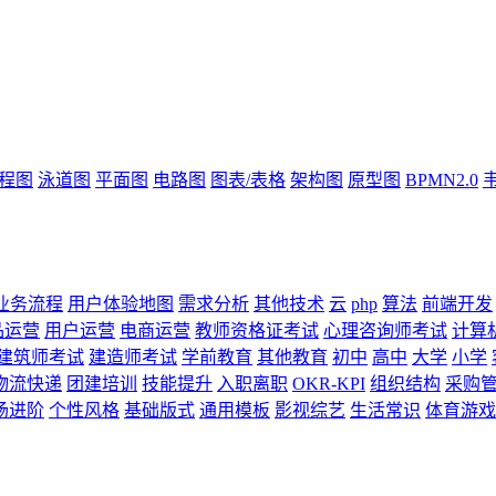
流程图
泳道图
平面图
电路图
图表/表格
架构图
原型图
BPMN2.0
业务流程
用户体验地图
需求分析
其他技术
云
php
算法
前端开发
品运营
用户运营
电商运营
教师资格证考试
心理咨询师考试
计算
建筑师考试
建造师考试
学前教育
其他教育
初中
高中
大学
小学
物流快递
团建培训
技能提升
入职离职
OKR-KPI
组织结构
采购
场进阶
个性风格
基础版式
通用模板
影视综艺
生活常识
体育游戏