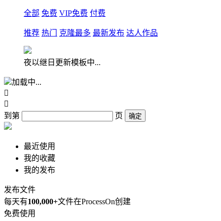
全部
免费
VIP免费
付费
推荐
热门
克隆最多
最新发布
达人作品
夜以继日更新模板中...
加载中...


到第
页
确定
最近使用
我的收藏
我的发布
发布文件
每天有
100,000+
文件在ProcessOn创建
免费使用