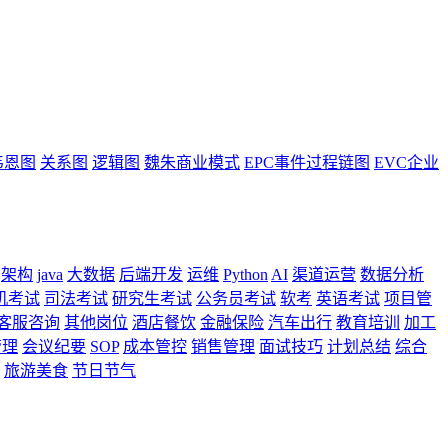
韦恩图
关系图
逻辑图
魏朱商业模式
EPC事件过程链图
EVC企业
架构
java
大数据
后端开发
运维
Python
AI
渠道运营
数据分析
机考试
司法考试
研究生考试
公务员考试
软考
英语考试
项目管
客服咨询
其他岗位
酒店餐饮
金融保险
汽车出行
教育培训
加工
管理
会议纪要
SOP
成本管控
销售管理
面试技巧
计划总结
综合
旅游美食
节日节气