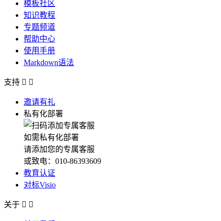
模板社区
知识教程
专题频道
帮助中心
使用手册
Markdown语法
支持


邀请有礼
私有化部署
如需私有化部署
请添加您的专属客服
或致电：010-86393609
教育认证
对标Visio
关于

