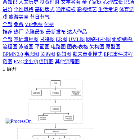
合知识
人文历史
投资理财
文学名著
亲子家庭
心理成长
职场
进阶
个性风格
基础版式
通用模板
影视综艺
生活常识
体育游
戏
旅游美食
节日节气
全部
免费
VIP免费
付费
推荐
热门
克隆最多
最新发布
达人作品
全部
基础流程图
甘特图
ER图
UML图
网络拓扑图
组织结构-
流程图
泳道图
平面图
电路图
图表/表格
架构图
原型图
BPMN2.0
韦恩图
关系图
逻辑图
魏朱商业模式
EPC事件过程
链图
EVC企业价值链图
其他流程图

展开