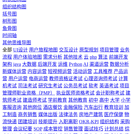
组织结构图
括号图
树形图
鱼骨图
时间轴
其他思维导图
全部
UI设计
用户旅程地图
交互设计
原型规划
项目管理
业务
流程
用户体验地图
需求分析
其他技术
云
php
算法
前端开发
架构
java
大数据
后端开发
运维
Python
AI
渠道运营
数据分析
新媒体运营
内容运营
短视频运营
活动运营
工具推荐
产品运
营
用户运营
电商运营
教师资格证考试
心理咨询师考试
计算
机考试
司法考试
研究生考试
公务员考试
软考
英语考试
项目
管理师职业资格（PMP）
执业医师资格考试
会计职称考试
建
筑师考试
建造师考试
学前教育
其他教育
初中
高中
大学
小学
客服咨询
其他岗位
酒店餐饮
金融保险
汽车出行
教育培训
加
工制造
商务销售
媒体出版
法律法务
房地产建筑
医疗保健
物
流快递
团建培训
技能提升
入职离职
OKR-KPI
组织结构
采购
管理
会议纪要
SOP
成本管控
销售管理
面试技巧
计划总结
综