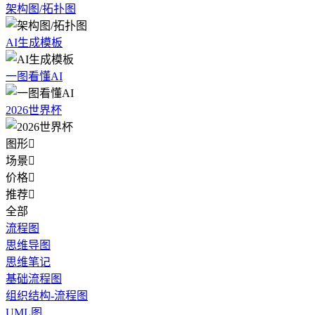
架构图/拓扑图
AI生成模板
一图看懂AI
2026世界杯
图形

场景

价格

推荐

全部
流程图
思维导图
思维笔记
基础流程图
组织结构-流程图
UML图