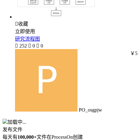

收藏
立即使用
研究流程图

252

0

0
￥5
PO_osgpjw
加载中...
发布文件
每天有
100,000+
文件在ProcessOn创建