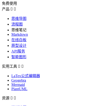
免费使用
产品


思维导图
流程图
思维笔记
Markdown
在线白板
原型设计
API服务
智能图形
实用工具


LaTex公式编辑器
Geogebra
Mermaid
PlantUML
资源

