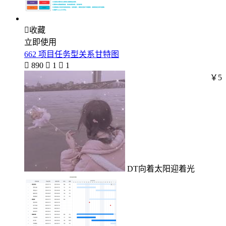

收藏
立即使用
662 项目任务型关系甘特图

890

1

1
￥5
DT向着太阳迎着光