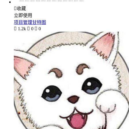

收藏
立即使用
项目管理甘特图

1.2k

0

0