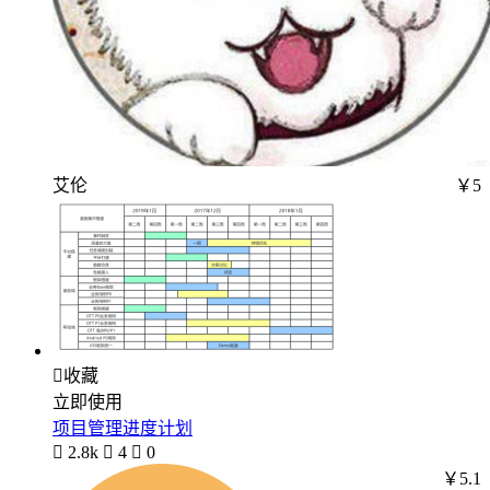
艾伦
￥5

收藏
立即使用
项目管理进度计划

2.8k

4

0
￥5.1