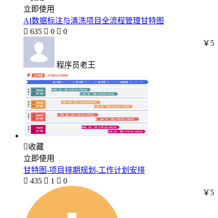
立即使用
AI数据标注与清洗项目全流程管理甘特图

635

0

0
￥5
程序员老王

收藏
立即使用
甘特图-项目排期规划-工作计划安排

435

1

0
￥5