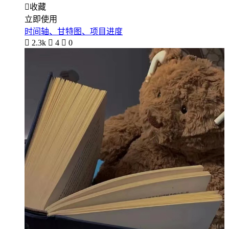

收藏
立即使用
时间轴、甘特图、项目进度

2.3k

4

0