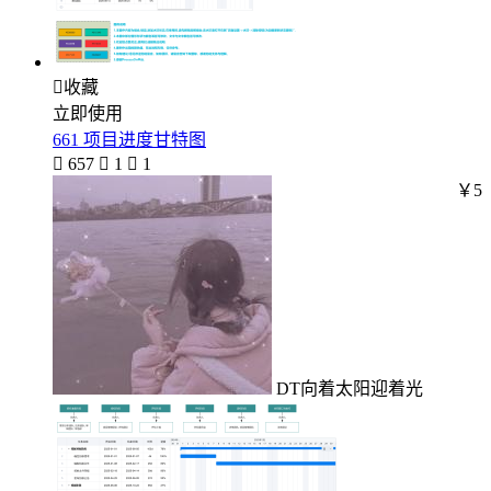

收藏
立即使用
661 项目进度甘特图

657

1

1
￥5
DT向着太阳迎着光