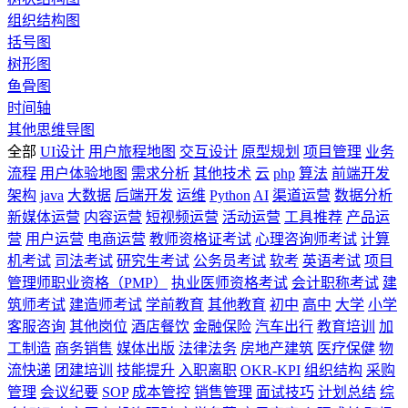
组织结构图
括号图
树形图
鱼骨图
时间轴
其他思维导图
全部
UI设计
用户旅程地图
交互设计
原型规划
项目管理
业务
流程
用户体验地图
需求分析
其他技术
云
php
算法
前端开发
架构
java
大数据
后端开发
运维
Python
AI
渠道运营
数据分析
新媒体运营
内容运营
短视频运营
活动运营
工具推荐
产品运
营
用户运营
电商运营
教师资格证考试
心理咨询师考试
计算
机考试
司法考试
研究生考试
公务员考试
软考
英语考试
项目
管理师职业资格（PMP）
执业医师资格考试
会计职称考试
建
筑师考试
建造师考试
学前教育
其他教育
初中
高中
大学
小学
客服咨询
其他岗位
酒店餐饮
金融保险
汽车出行
教育培训
加
工制造
商务销售
媒体出版
法律法务
房地产建筑
医疗保健
物
流快递
团建培训
技能提升
入职离职
OKR-KPI
组织结构
采购
管理
会议纪要
SOP
成本管控
销售管理
面试技巧
计划总结
综