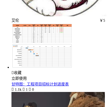
艾伦
￥5

收藏
立即使用
甘特图：工程项目招标计划进度表

1.1k

1

0