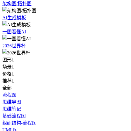
架构图/拓扑图
AI生成模板
一图看懂AI
2026世界杯
图形

场景

价格

推荐

全部
流程图
思维导图
思维笔记
基础流程图
组织结构-流程图
UML图