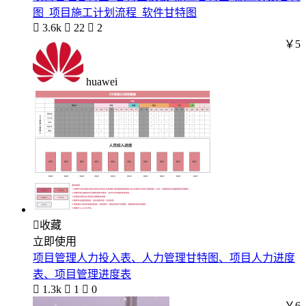
图_项目施工计划流程_软件甘特图

3.6k

22

2
￥5
huawei

收藏
立即使用
项目管理人力投入表、人力管理甘特图、项目人力进度
表、项目管理进度表

1.3k

1

0
￥6