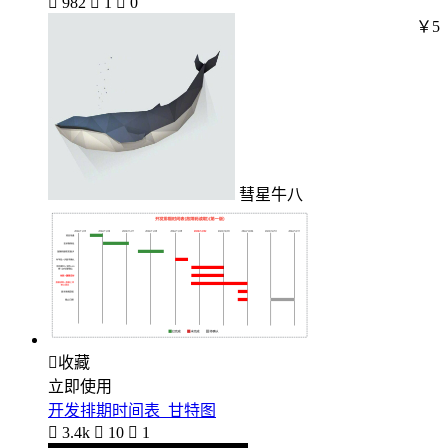

982

1

0
￥5
彗星牛八

收藏
立即使用
开发排期时间表_甘特图

3.4k

10

1