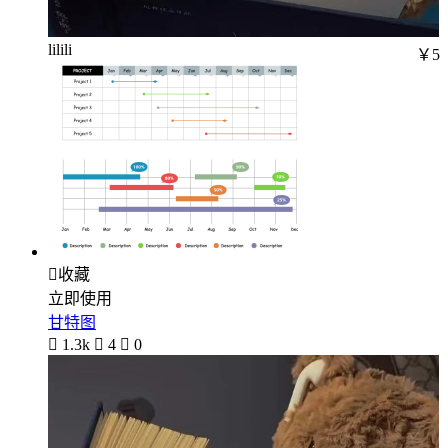
lilili
￥5

收藏
立即使用
甘特图

1.3k

4

0