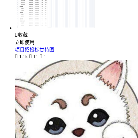

收藏
立即使用
项目招投标甘特图

1.1k

11

1