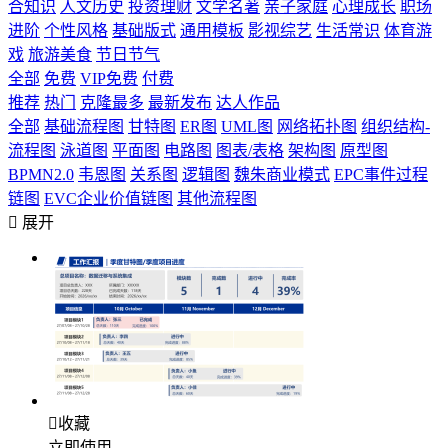
合知识
人文历史
投资理财
文学名著
亲子家庭
心理成长
职场
进阶
个性风格
基础版式
通用模板
影视综艺
生活常识
体育游
戏
旅游美食
节日节气
全部
免费
VIP免费
付费
推荐
热门
克隆最多
最新发布
达人作品
全部
基础流程图
甘特图
ER图
UML图
网络拓扑图
组织结构-
流程图
泳道图
平面图
电路图
图表/表格
架构图
原型图
BPMN2.0
韦恩图
关系图
逻辑图
魏朱商业模式
EPC事件过程
链图
EVC企业价值链图
其他流程图

展开

收藏
立即使用